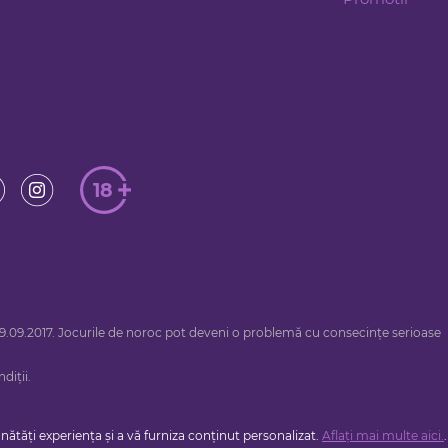
18
/29.09.2017. Jocurile de noroc pot deveni o problemă cu consecințe serioase
diții.
ătăți experiența și a vă furniza conținut personalizat.
Aflați mai multe aici.
.