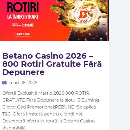
Betano Casino 2026 –
800 Rotiri Gratuite Fără
Depunere
mart. 18, 2026
Ofertă Exclusivă Martie 2026 800 ROTIRI
GRATUITE Fără Depunere la slotul 5 Burning
Clover Cod Promoțional:PEBUNE *Se aplică
T&C. Oferă limitată pentru clienții noi.
Descoperă oferta curentă la Betano Casino
disponibilă