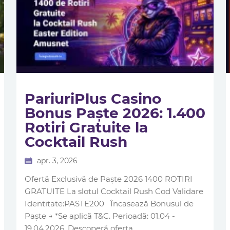
PariuriPlus Casino
Bonus Paște 2026: 1.400
Rotiri Gratuite la
Cocktail Rush
apr. 3, 2026
Ofertă Exclusivă de Paște 2026 1400 ROTIRI
GRATUITE La slotul Cocktail Rush Cod Validare
Identitate:PASTE200 Încasează Bonusul de
Paște → *Se aplică T&C. Perioadă: 01.04 -
19.04.2026. Descoperă oferta