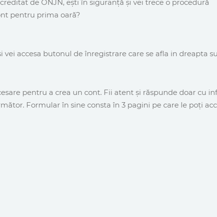
creditat de ONJN, ești în siguranță și vei trece o procedură
cont pentru prima oară?
 vei accesa butonul de înregistrare care se afla in dreapta s
cesare pentru a crea un cont. Fii atent și răspunde doar cu i
următor. Formular în sine consta în 3 pagini pe care le poți a