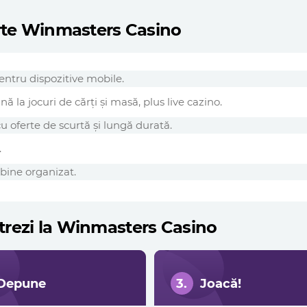
rte Winmasters Casino
entru dispozitive mobile.
ă la jocuri de cărți și masă, plus live cazino.
u oferte de scurtă și lungă durată.
.
 bine organizat.
trezi la Winmasters Casino
Depune
3.
Joacă!