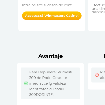
Intră pe site și deschide cont
Efectue
una din
disponi
Accesează Winmasters Casino!
Avantaje
Fără Depunere: Primești
Plă
300 de Rotiri Gratuite
alț
imediat ce îți validezi
identitatea cu codul
300DORINTE.