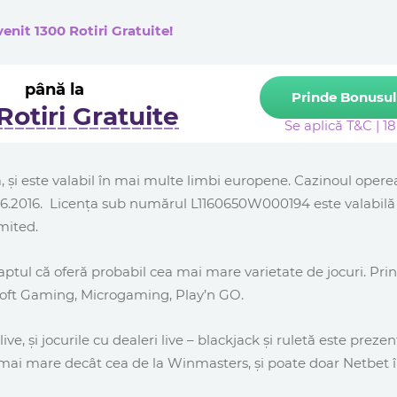
enit 1300 Rotiri Gratuite!
până la
Prinde Bonusu
Rotiri Gratuite
Se aplică T&C | 1
 și este valabil în mai multe limbi europene. Cazinoul oper
9.06.2016. Licența sub numărul L1160650W000194 este valabil
mited.
tul că oferă probabil cea mai mare varietate de jocuri. Prin
soft Gaming, Microgaming, Play’n GO.
live, și
jocurile cu dealeri live –
blackjack și ruletă este prezen
 mai mare decât cea de la Winmasters, și poate doar Netbet î