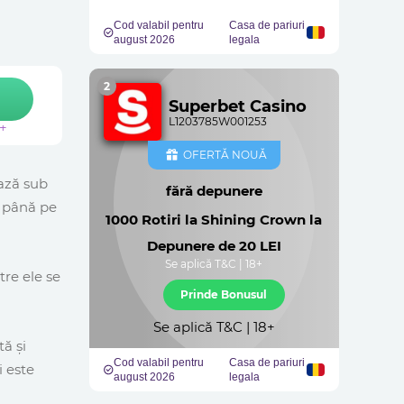
Cod valabil pentru
Casa de pariuri
august 2026
legala
2
l
Superbet Casino
L1203785W001253
8+
OFERTĂ NOUĂ
ează sub
fără depunere
ă până pe
1000 Rotiri la Shining Crown la
Depunere de 20 LEI
Se aplică T&C | 18+
tre ele se
Prinde Bonusul
Se aplică T&C | 18+
tă și
Cod valabil pentru
Casa de pariuri
i este
august 2026
legala