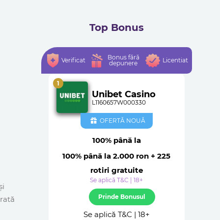
Top Bonus
Bonus fără
Verificat
Licentiat
depunere
1
Unibet Casino
L1160657W000330
OFERTĂ NOUĂ
100% până la
100% până la 2.000 ron + 225
rotiri gratuite
Se aplică T&C | 18+
și
Prinde Bonusul
arată
Se aplică T&C | 18+