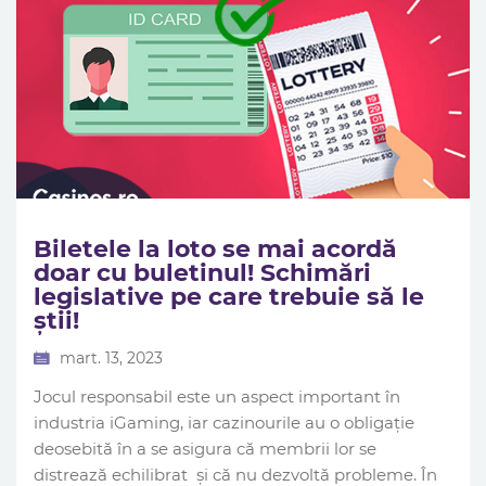
Biletele la loto se mai acordă
doar cu buletinul! Schimări
legislative pe care trebuie să le
știi!
mart. 13, 2023
Jocul responsabil este un aspect important în
industria iGaming, iar cazinourile au o obligație
deosebită în a se asigura că membrii lor se
distrează echilibrat și că nu dezvoltă probleme. În