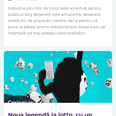
Industria jocurilor de noroc este atractivă pentru
publicul larg deoarece este amuzantă, deoarece
există mii de provocări inedite, dar și pentru că
pune la bătaie premii extraordinare. Acest lucru se
întâmplă cel mai adesea când analizăm
Noua legendă la lotto, cu un