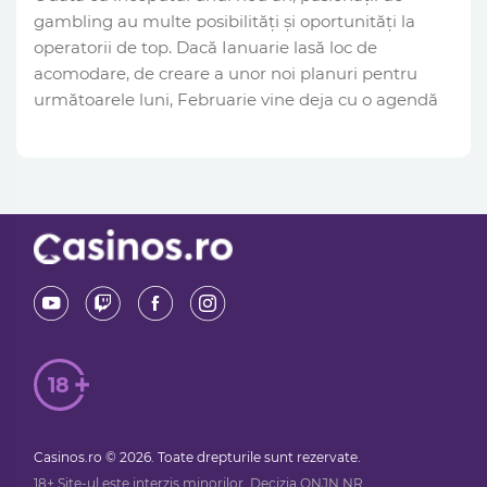
gambling au multe posibilități și oportunități la
operatorii de top. Dacă Ianuarie lasă loc de
acomodare, de creare a unor noi planuri pentru
următoarele luni, Februarie vine deja cu o agendă
18
Casinos.ro © 2026. Toate drepturile sunt rezervate.
18+ Site-ul este interzis minorilor. Decizia ONJN NR.