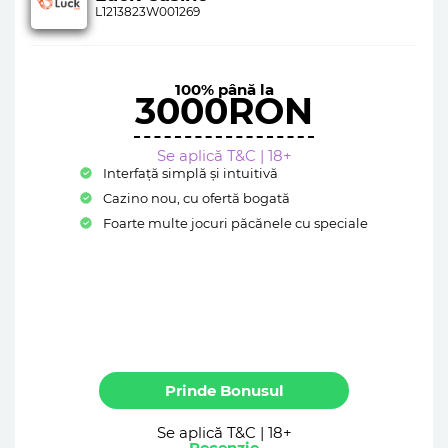
L1213823W001269
100% până la
3000RON
Se aplică T&C | 18+
Interfață simplă și intuitivă
Cazino nou, cu ofertă bogată
Foarte multe jocuri păcănele cu speciale
Prinde Bonusul
Se aplică T&C | 18+
Recenzie