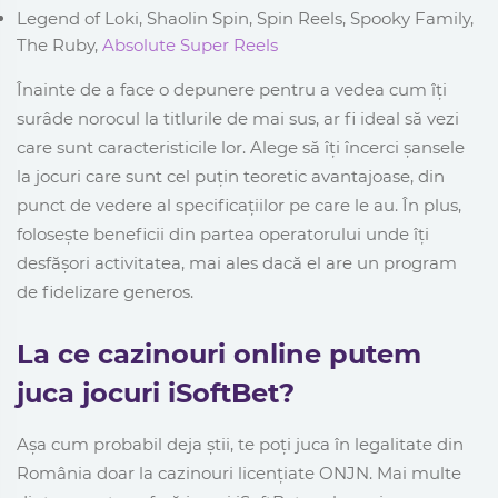
Legend of Loki, Shaolin Spin, Spin Reels, Spooky Family,
The Ruby,
Absolute Super Reels
Înainte de a face o depunere pentru a vedea cum îți
surâde norocul la titlurile de mai sus, ar fi ideal să vezi
care sunt caracteristicile lor. Alege să îți încerci șansele
la jocuri care sunt cel puțin teoretic avantajoase, din
punct de vedere al specificațiilor pe care le au. În plus,
folosește beneficii din partea operatorului unde îți
desfășori activitatea, mai ales dacă el are un program
de fidelizare generos.
La ce cazinouri online putem
juca jocuri iSoftBet?
Așa cum probabil deja știi, te poți juca în legalitate din
România doar la cazinouri licențiate ONJN. Mai multe