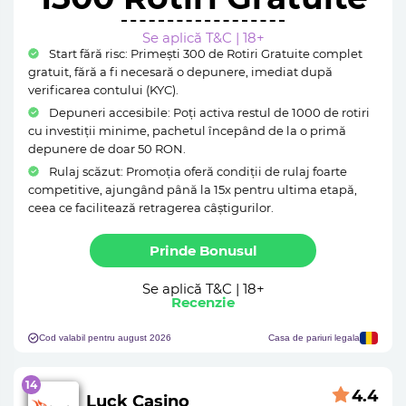
Se aplică T&C | 18+
Start fără risc: Primești 300 de Rotiri Gratuite complet
gratuit, fără a fi necesară o depunere, imediat după
verificarea contului (KYC).
Depuneri accesibile: Poți activa restul de 1000 de rotiri
cu investiții minime, pachetul începând de la o primă
depunere de doar 50 RON.
Rulaj scăzut: Promoția oferă condiții de rulaj foarte
competitive, ajungând până la 15x pentru ultima etapă,
ceea ce facilitează retragerea câștigurilor.
Prinde Bonusul
Se aplică T&C | 18+
Recenzie
Cod valabil pentru august 2026
Casa de pariuri legala
14
4.4
Luck Casino