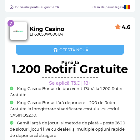
Cod valabil pentru august 2026
Casa de pariuri legala
7
4.6
King Casino
L1160650W000194
OFERTĂ NOUĂ
Până la
1.200 Rotiri Gratuite
Se aplică T&C | 18+
King Casino Bonus de bun venit: Până la 1.200 Rotiri
Gratuite
King Casino Bonus fără depunere – 200 de Rotiri
Gratuite la înregistrare și verificarea contului cu codul
CASINOS200.
Gamă largă de jocuri și metode de plată – peste 2600
de sloturi, jocuri live cu dealeri și multiple opțiuni rapide
de depunere/retragere