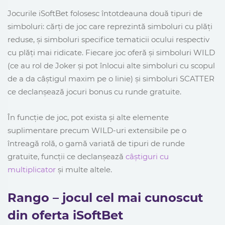
Jocurile iSoftBet folosesc întotdeauna două tipuri de
simboluri: cărți de joc care reprezintă simboluri cu plăți
reduse, și simboluri specifice tematicii ocului respectiv
cu plăți mai ridicate. Fiecare joc oferă și simboluri WILD
(ce au rol de Joker și pot înlocui alte simboluri cu scopul
de a da câștigul maxim pe o linie) și simboluri SCATTER
ce declanșează jocuri bonus cu runde gratuite.
În funcție de joc, pot exista și alte elemente
suplimentare precum WILD-uri extensibile pe o
întreagă rolă, o gamă variată de tipuri de runde
gratuite, funcții ce declanșează
câștiguri cu
multiplicator
și multe altele.
Rango – jocul cel mai cunoscut
din oferta iSoftBet