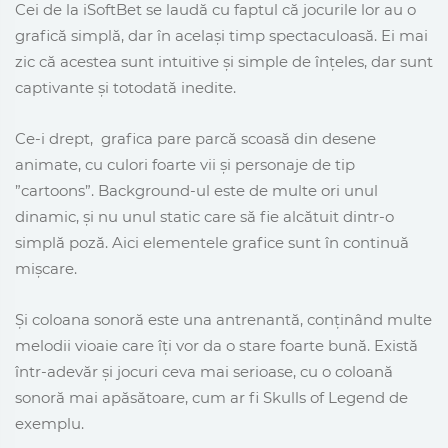
Cei de la iSoftBet se laudă cu faptul că jocurile lor au o
grafică simplă, dar în același timp spectaculoasă. Ei mai
zic că acestea sunt intuitive și simple de înțeles, dar sunt
captivante și totodată inedite.
Ce-i drept, grafica pare parcă scoasă din desene
animate, cu culori foarte vii și personaje de tip
”cartoons”. Background-ul este de multe ori unul
dinamic, și nu unul static care să fie alcătuit dintr-o
simplă poză. Aici elementele grafice sunt în continuă
mișcare.
Și coloana sonoră este una antrenantă, conținând multe
melodii vioaie care îți vor da o stare foarte bună. Există
într-adevăr și jocuri ceva mai serioase, cu o coloană
sonoră mai apăsătoare, cum ar fi Skulls of Legend de
exemplu.