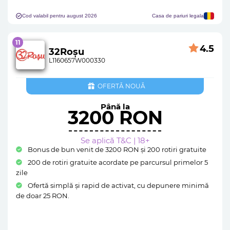
Cod valabil pentru august 2026
Casa de pariuri legala
11
4.5
32Roșu
L1160657W000330
OFERTĂ NOUĂ
Până la
3200 RON
Se aplică T&C | 18+
Bonus de bun venit de 3200 RON și 200 rotiri gratuite
200 de rotiri gratuite acordate pe parcursul primelor 5
zile
Ofertă simplă și rapid de activat, cu depunere minimă
de doar 25 RON.