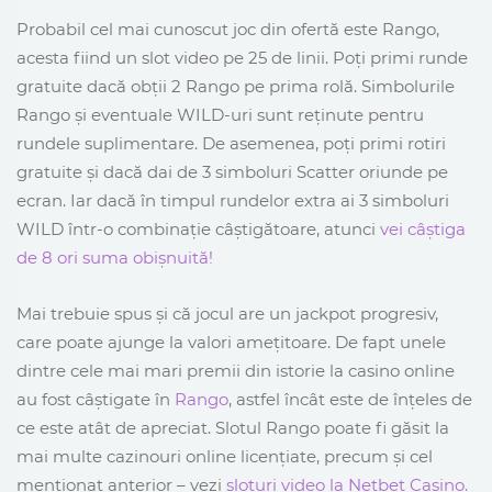
Probabil cel mai cunoscut joc din ofertă este Rango,
acesta fiind un slot video pe 25 de linii. Poți primi runde
gratuite dacă obții 2 Rango pe prima rolă. Simbolurile
Rango și eventuale WILD-uri sunt reținute pentru
rundele suplimentare. De asemenea, poți primi rotiri
gratuite și dacă dai de 3 simboluri Scatter oriunde pe
ecran. Iar dacă în timpul rundelor extra ai 3 simboluri
WILD într-o combinație câștigătoare, atunci
vei câștiga
de 8 ori suma obișnuită!
Mai trebuie spus și că jocul are un jackpot progresiv,
care poate ajunge la valori amețitoare. De fapt unele
dintre cele mai mari premii din istorie la casino online
au fost câștigate în
Rango
, astfel încât este de înțeles de
ce este atât de apreciat. Slotul Rango poate fi găsit la
mai multe cazinouri online licențiate, precum și cel
menționat anterior – vezi
sloturi video la Netbet Casino.