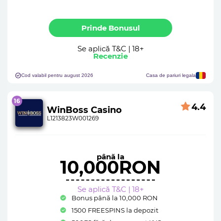
Prinde Bonusul
Se aplică T&C | 18+
Recenzie
Cod valabil pentru august 2026
Casa de pariuri legala
16
4.4
WinBoss Casino
L1213823W001269
până la
10,000RON
Se aplică T&C | 18+
Bonus până la 10,000 RON
1500 FREESPINS la depozit