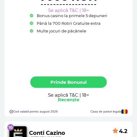
Se aplică T&C | 18+
Bonus casino la primele 5 depuneri
Până la 700 Rotiri Gratuite extra
Multe jocuri de păcănele
Prinde Bonusul
Se aplică T&C | 18+
Recenzie
Cod valabil pentru august 2026
Casa de pariuri legala
10
4.2
Conti Cazino