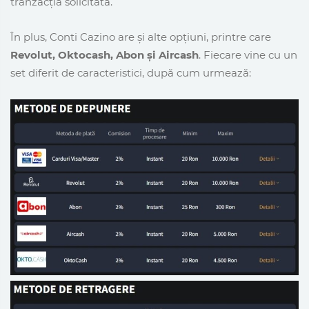
tranzacția solicitată.
În plus, Conti Cazino are și alte opțiuni, printre care
Revolut, Oktocash, Abon și Aircash
. Fiecare vine cu un
set diferit de caracteristici, după cum urmează: