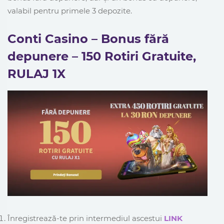
valabil pentru primele 3 depozite.
Conti Casino – Bonus fără
depunere – 150 Rotiri Gratuite,
RULAJ 1X
Înregistrează-te prin intermediul ascestui
LINK