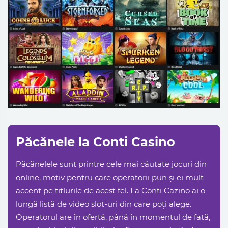
Păcănele la Conti Casino
Păcănelele sunt printre cele mai căutate jocuri din
online, motiv pentru care operatorii pun și ei mult
accent pe titlurile de acest fel. La Conti Cazino ai o
lungă listă de video slot-uri din care poți alege.
Operatorul are în ofertă, până în momentul de față,