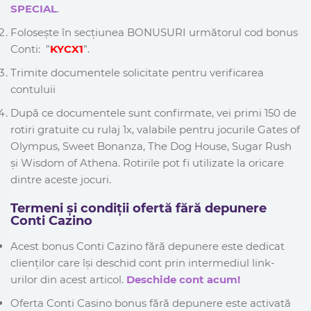
SPECIAL
.
Folosește în secțiunea BONUSURI următorul cod bonus
Conti: ”
KYCX1
”.
Trimite documentele solicitate pentru verificarea
contuluii
După ce documentele sunt confirmate, vei primi 150 de
rotiri gratuite cu rulaj 1x, valabile pentru jocurile Gates of
Olympus, Sweet Bonanza, The Dog House, Sugar Rush
și Wisdom of Athena. Rotirile pot fi utilizate la oricare
dintre aceste jocuri.
Termeni și condiții ofertă fără depunere
Conti Cazino
Acest bonus Conti Cazino fără depunere este dedicat
clienților care își deschid cont prin intermediul link-
urilor din acest articol.
Deschide cont acum!
Oferta Conti Casino bonus fără depunere este activată