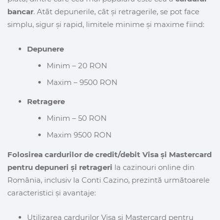
bancar
. Atât depunerile, cât și retragerile, se pot face
simplu, sigur și rapid, limitele minime și maxime fiind:
Depunere
Minim – 20 RON
Maxim – 9500 RON
Retragere
Minim – 50 RON
Maxim 9500 RON
Folosirea cardurilor de credit/debit Visa și Mastercard
pentru depuneri și retrageri
la cazinouri online din
România, inclusiv la Conti Cazino, prezintă următoarele
caracteristici și avantaje:
Utilizarea cardurilor Visa și Mastercard pentru