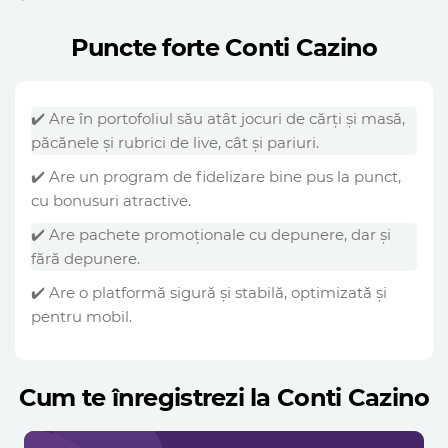
Puncte forte Conti Cazino
✔️
Are în portofoliul său atât jocuri de cărți și masă,
păcănele și rubrici de live, cât și pariuri.
✔️ Are un program de fidelizare bine pus la punct,
cu bonusuri atractive.
✔️ Are pachete promoționale cu depunere, dar și
fără depunere.
✔️ Are o platformă sigură și stabilă, optimizată și
pentru mobil.
Cum te înregistrezi la Conti Cazino