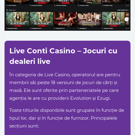
Live Conti Casino – Jocuri cu
dealeri live
În categoria de Live Casino, operatorul are pentru
membrii săi peste 18 versiuni de jocuri de cărți și
masă. Ele sunt oferite prin parteneriatele pe care
agenția le are cu providerii Evolution și Ezugi.
Toate titlurile disponibile sunt grupate în funcție de
tipul lor, dar și în funcție de furnizor. Principalele
secțiuni sunt: