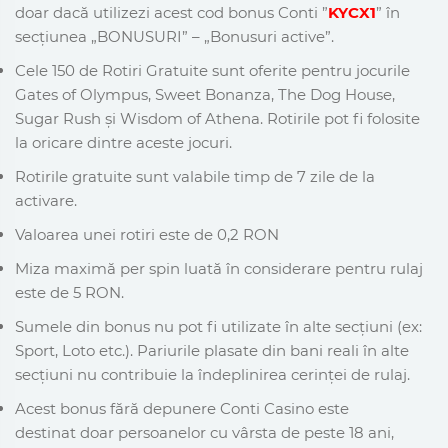
doar dacă utilizezi acest cod bonus Conti ”
KYCX1
” în
secțiunea „BONUSURI” – „Bonusuri active”.
Cele 150 de Rotiri Gratuite sunt oferite pentru jocurile
Gates of Olympus, Sweet Bonanza, The Dog House,
Sugar Rush și Wisdom of Athena. Rotirile pot fi folosite
la oricare dintre aceste jocuri.
Rotirile gratuite sunt valabile timp de 7 zile de la
activare.
Valoarea unei rotiri este de 0,2 RON
Miza maximă per spin luată în considerare pentru rulaj
este de 5 RON.
Sumele din bonus nu pot fi utilizate în alte secțiuni (ex:
Sport, Loto etc.). Pariurile plasate din bani reali în alte
secțiuni nu contribuie la îndeplinirea cerinței de rulaj.
Acest bonus fără depunere Conti Casino este
destinat doar persoanelor cu vârsta de peste 18 ani,