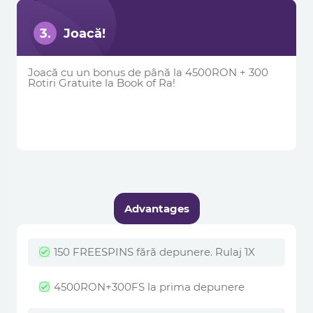
3.
Joacă!
Joacă cu un bonus de până la 4500RON + 300
Rotiri Gratuite la Book of Ra!
Advantages
150 FREESPINS fără depunere. Rulaj 1X
4500RON+300FS la prima depunere