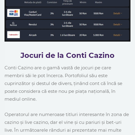
Jocuri de la Conti Cazino
Conti Cazino are o gamă vastă de jocuri pe care
membrii săi le pot încerca. Portofoliul său este
cuprinzător și destul de divers, ținând cont că încă se
poate considera că este nou pe piața națională, în
mediul online.
Operatorul are numeroase titluri interesante în zona de
cazino și live cazino, dar el vine și cu pariuri și bet-uri
live. În următoarele rânduri ai prezentate mai multe