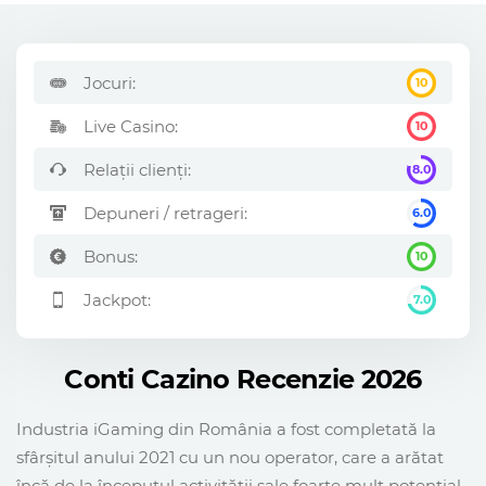
Jocuri:
Live Casino:
Relații clienți:
Depuneri / retrageri:
Bonus:
Jackpot:
Conti Cazino Recenzie 2026
Industria iGaming din România a fost completată la
sfârșitul anului 2021 cu un nou operator, care a arătat
încă de la începutul activității sale foarte mult potențial.