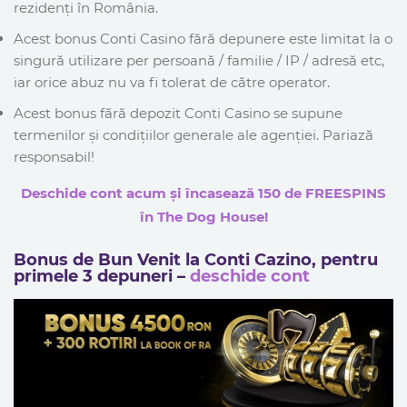
rezidenți în România.
Acest bonus Conti Casino fără depunere este limitat la o
singură utilizare per persoană / familie / IP / adresă etc,
iar orice abuz nu va fi tolerat de către operator.
Acest bonus fără depozit Conti Casino se supune
termenilor și condițiilor generale ale agenției. Pariază
responsabil!
Deschide cont acum și încasează 150 de FREESPINS
în The Dog House!
Bonus de Bun Venit la Conti Cazino, pentru
primele 3 depuneri
–
deschide cont