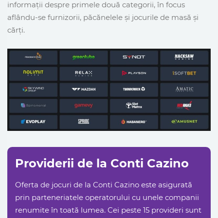
informații despre primele două categorii, în focus
aflându-se furnizorii, păcănelele și jocurile de masă și
cărți.
Providerii de la Conti Cazino
Oferta de jocuri de la Conti Cazino este asigurată
prin parteneriatele operatorului cu unele companii
renumite în toată lumea. Cei peste 15 provideri sunt