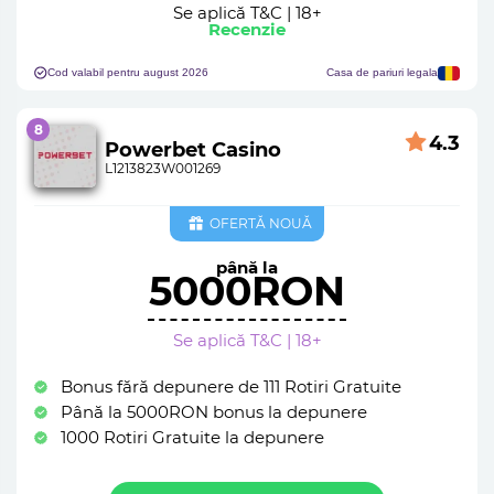
Se aplică T&C | 18+
Recenzie
Cod valabil pentru august 2026
Casa de pariuri legala
8
4.3
Powerbet Casino
L1213823W001269
OFERTĂ NOUĂ
până la
5000RON
Se aplică T&C | 18+
Bonus fără depunere de 111 Rotiri Gratuite
Până la 5000RON bonus la depunere
1000 Rotiri Gratuite la depunere