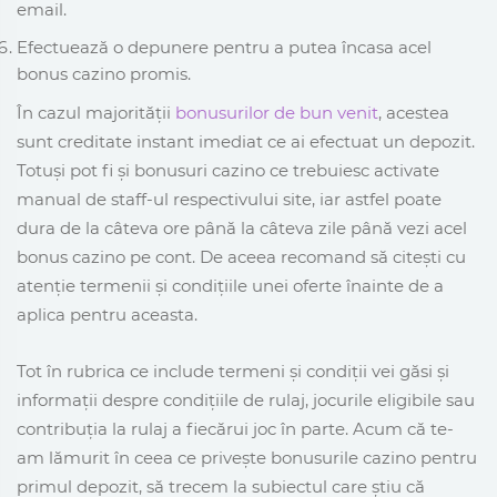
email.
Efectuează o depunere pentru a putea încasa acel
bonus cazino promis.
În cazul majorității
bonusurilor de bun venit
, acestea
sunt creditate instant imediat ce ai efectuat un depozit.
Totuși pot fi și bonusuri cazino ce trebuiesc activate
manual de staff-ul respectivului site, iar astfel poate
dura de la câteva ore până la câteva zile până vezi acel
bonus cazino pe cont. De aceea recomand să citești cu
atenție termenii și condițiile unei oferte înainte de a
aplica pentru aceasta.
Tot în rubrica ce include termeni și condiții vei găsi și
informații despre condițiile de rulaj, jocurile eligibile sau
contribuția la rulaj a fiecărui joc în parte. Acum că te-
am lămurit în ceea ce privește bonusurile cazino pentru
primul depozit, să trecem la subiectul care știu că