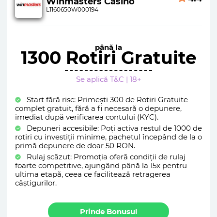
Winmasters Casino
L1160650W000194
până la
1300 Rotiri Gratuite
Se aplică T&C | 18+
Start fără risc: Primești 300 de Rotiri Gratuite
complet gratuit, fără a fi necesară o depunere,
imediat după verificarea contului (KYC).
Depuneri accesibile: Poți activa restul de 1000 de
rotiri cu investiții minime, pachetul începând de la o
primă depunere de doar 50 RON.
Rulaj scăzut: Promoția oferă condiții de rulaj
foarte competitive, ajungând până la 15x pentru
ultima etapă, ceea ce facilitează retragerea
câștigurilor.
Prinde Bonusul