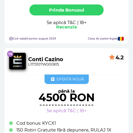
Prinde Bonusul
Se aplică T&C | 18+
Recenzie
Cod valabil pentru august 2026
Casa de pariuri legala
10
4.2
Conti Cazino
L1173107W000815
OFERTĂ NOUĂ
până la
4500 RON
Se aplică T&C | 18+
Cod bonus: KYCX1
150 Rotiri Gratuite fără depunere, RULAJ 1X