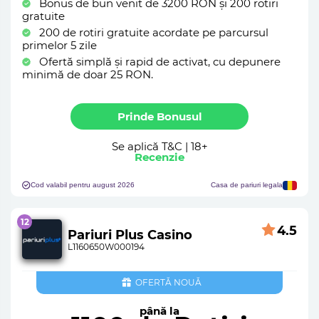
Bonus de bun venit de 3200 RON și 200 rotiri
gratuite
200 de rotiri gratuite acordate pe parcursul
primelor 5 zile
Ofertă simplă și rapid de activat, cu depunere
minimă de doar 25 RON.
Prinde Bonusul
Se aplică T&C | 18+
Recenzie
Cod valabil pentru august 2026
Casa de pariuri legala
12
4.5
Pariuri Plus Casino
L1160650W000194
OFERTĂ NOUĂ
până la