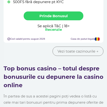
500FS fără depunere pt KYC
Prinde Bonusul
Se aplică T&C | 18+
Recenzie
Cod valabil pentru august 2026
Casa de pariuri legala
Vezi toate cazinourile
→
Top bonus casino – totul despre
bonusurile cu depunere la casino
online
În partea de sus a acestei pagini poți vedea o listă cu
cele mai tari bonusuri pentru prima depunere oferite de