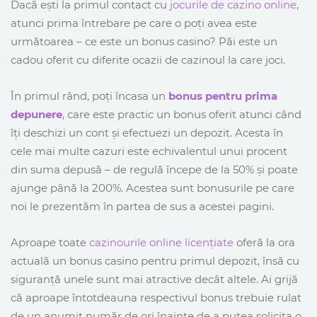
Dacă ești la primul contact cu
jocurile de cazino online
,
atunci prima întrebare pe care o poți avea este
următoarea – ce este un bonus casino? Păi este un
cadou oferit cu diferite ocazii de cazinoul la care joci.
În primul rând, poți încasa un
bonus pentru prima
depunere
, care este practic un bonus oferit atunci când
îți deschizi un cont și efectuezi un depozit. Acesta în
cele mai multe cazuri este echivalentul unui procent
din suma depusă – de regulă începe de la 50% și poate
ajunge până la 200%. Acestea sunt bonusurile pe care
noi le prezentăm în partea de sus a acestei pagini.
Aproape toate
cazinourile online licențiate
oferă la ora
actuală un bonus casino pentru primul depozit, însă cu
siguranță unele sunt mai atractive decât altele. Ai grijă
că aproape întotdeauna respectivul bonus trebuie rulat
de un anumit număr de ori înainte de a putea solicita o