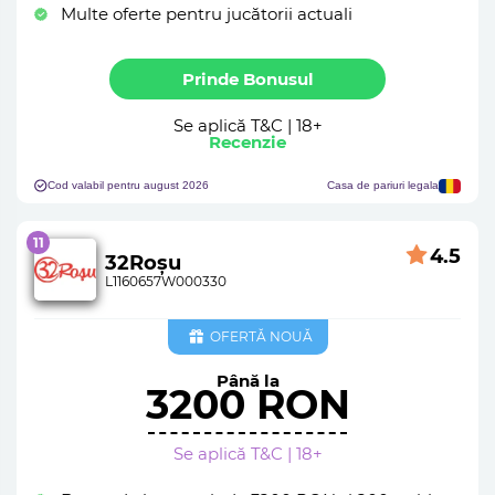
Multe oferte pentru jucătorii actuali
Prinde Bonusul
Se aplică T&C | 18+
Recenzie
Cod valabil pentru august 2026
Casa de pariuri legala
11
4.5
32Roșu
L1160657W000330
OFERTĂ NOUĂ
Până la
3200 RON
Se aplică T&C | 18+