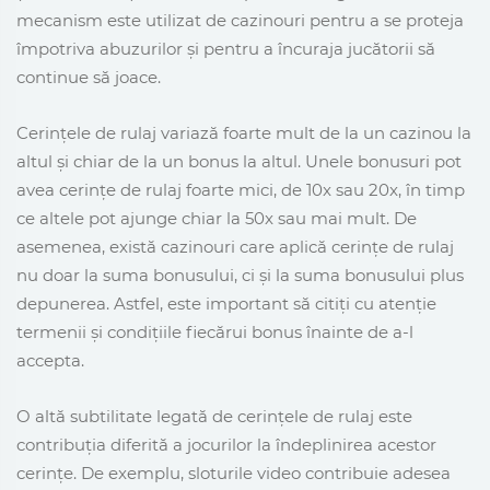
mecanism este utilizat de cazinouri pentru a se proteja
împotriva abuzurilor și pentru a încuraja jucătorii să
continue să joace.
Cerințele de rulaj variază foarte mult de la un cazinou la
altul și chiar de la un bonus la altul. Unele bonusuri pot
avea cerințe de rulaj foarte mici, de 10x sau 20x, în timp
ce altele pot ajunge chiar la 50x sau mai mult. De
asemenea, există cazinouri care aplică cerințe de rulaj
nu doar la suma bonusului, ci și la suma bonusului plus
depunerea. Astfel, este important să citiți cu atenție
termenii și condițiile fiecărui bonus înainte de a-l
accepta.
O altă subtilitate legată de cerințele de rulaj este
contribuția diferită a jocurilor la îndeplinirea acestor
cerințe. De exemplu, sloturile video contribuie adesea