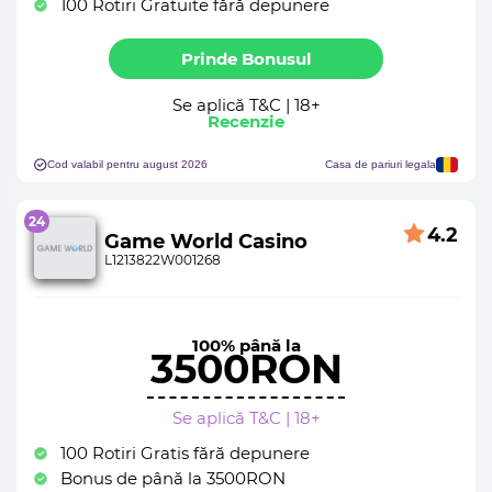
100 Rotiri Gratuite fără depunere
Prinde Bonusul
Se aplică T&C | 18+
Recenzie
Cod valabil pentru august 2026
Casa de pariuri legala
24
4.2
Game World Casino
L1213822W001268
100% până la
3500RON
Se aplică T&C | 18+
100 Rotiri Gratis fără depunere
Bonus de până la 3500RON