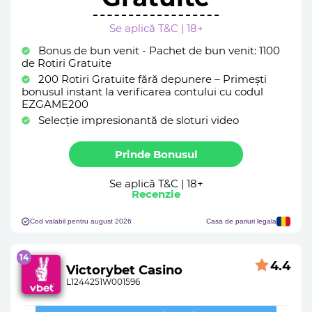
Se aplică T&C | 18+
Bonus de bun venit - Pachet de bun venit: 1100
de Rotiri Gratuite
200 Rotiri Gratuite fără depunere – Primești
bonusul instant la verificarea contului cu codul
EZGAME200
Selecție impresionantă de sloturi video
Prinde Bonusul
Se aplică T&C | 18+
Recenzie
Cod valabil pentru august 2026
Casa de pariuri legala
14
4.4
Victorybet Casino
L1244251W001596