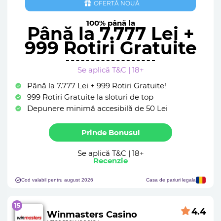
OFERTĂ NOUĂ
100% până la
Până la 7.777 Lei +
999 Rotiri Gratuite
Se aplică T&C | 18+
Până la 7.777 Lei + 999 Rotiri Gratuite!
999 Rotiri Gratuite la sloturi de top
Depunere minimă accesibilă de 50 Lei
Prinde Bonusul
Se aplică T&C | 18+
Recenzie
Cod valabil pentru august 2026
Casa de pariuri legala
15
4.4
Winmasters Casino