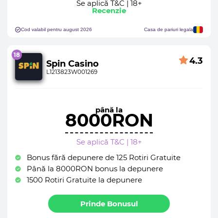
Se aplică T&C | 18+
Recenzie
Cod valabil pentru august 2026
Casa de pariuri legala
18
4.3
Spin Casino
L1213823W001269
până la
8000RON
Se aplică T&C | 18+
Bonus fără depunere de 125 Rotiri Gratuite
Până la 8000RON bonus la depunere
1500 Rotiri Gratuite la depunere
Prinde Bonusul