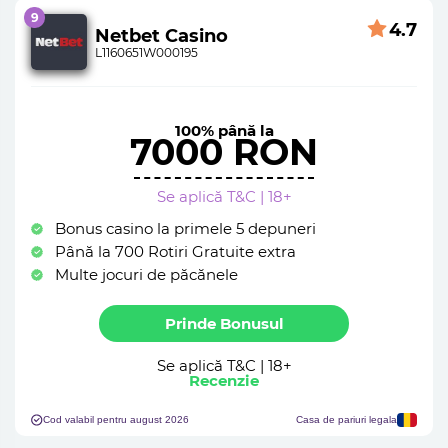
9
4.7
Netbet Casino
L1160651W000195
100% până la
7000 RON
Se aplică T&C | 18+
Bonus casino la primele 5 depuneri
Până la 700 Rotiri Gratuite extra
Multe jocuri de păcănele
Prinde Bonusul
Se aplică T&C | 18+
Recenzie
Cod valabil pentru august 2026
Casa de pariuri legala