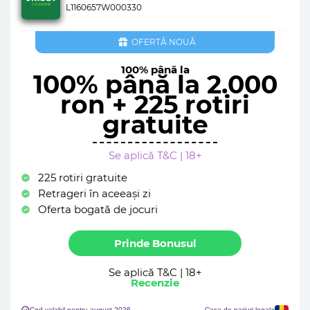
L1160657W000330
OFERTĂ NOUĂ
100% până la
100% până la 2.000
ron + 225 rotiri
gratuite
Se aplică T&C | 18+
225 rotiri gratuite
Retrageri în aceeași zi
Oferta bogată de jocuri
Prinde Bonusul
Se aplică T&C | 18+
Recenzie
Cod valabil pentru august 2026
Casa de pariuri legala