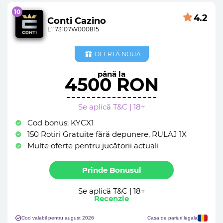
10
4.2
Conti Cazino
L1173107W000815
OFERTĂ NOUĂ
până la
4500 RON
Se aplică T&C | 18+
Cod bonus: KYCX1
150 Rotiri Gratuite fără depunere, RULAJ 1X
Multe oferte pentru jucătorii actuali
Prinde Bonusul
Se aplică T&C | 18+
Recenzie
Cod valabil pentru august 2026
Casa de pariuri legala