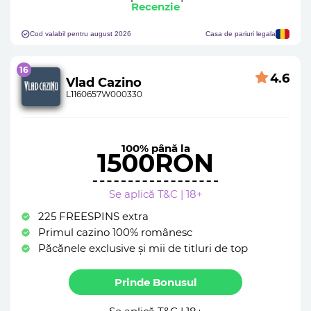
Recenzie
Cod valabil pentru august 2026
Casa de pariuri legala
16
4.6
Vlad Cazino
L1160657W000330
100% până la
1500RON
Se aplică T&C | 18+
225 FREESPINS extra
Primul cazino 100% românesc
Păcănele exclusive și mii de titluri de top
Prinde Bonusul