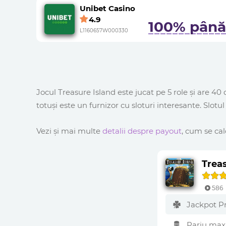
Unibet Casino
4.9
100% până 
L1160657W000330
Jocul Treasure Island este jucat pe 5 role și are 40
totuși este un furnizor cu sloturi interesante. Slotu
Vezi și mai multe
detalii despre payout
, cum se cal
Treas
586
Jackpot Pr
Pariu max