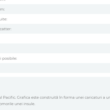
im:
uite:
catter:
 posibile:
l Pacific. Grafica este construită în forma unei caricaturi a un
omorile unei insule.