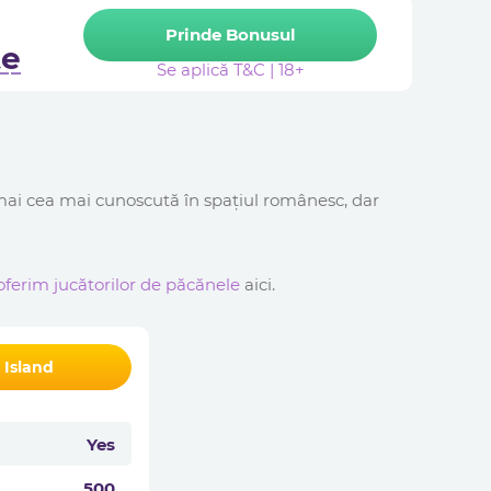
Prinde Bonusul
te
Se aplică T&C | 18+
mai cea mai cunoscută în spațiul românesc, dar
 oferim jucătorilor de păcănele
aici.
 Island
Yes
500