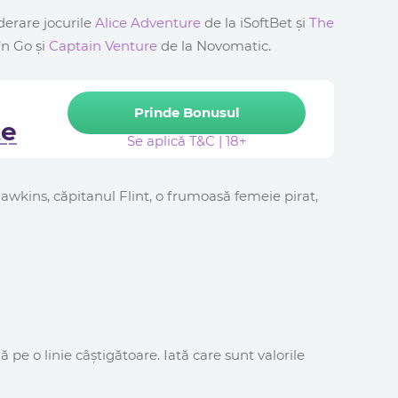
derare jocurile
Alice Adventure
de la iSoftBet și
The
’n Go și
Captain Venture
de la Novomatic.
Prinde Bonusul
te
Se aplică T&C | 18+
awkins, căpitanul Flint, o frumoasă femeie pirat,
 pe o linie câștigătoare. Iată care sunt valorile