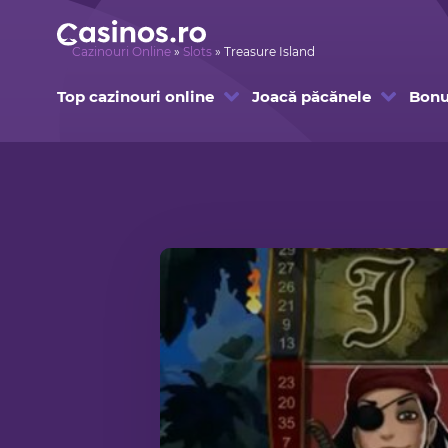
Cazinouri Online
»
Slots
»
Treasure Island
Top cazinouri online
Joacă păcănele
Bonu