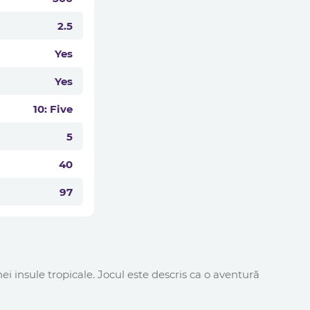
2.5
Yes
Yes
10: Five
5
40
97
ei insule tropicale. Jocul este descris ca o aventură