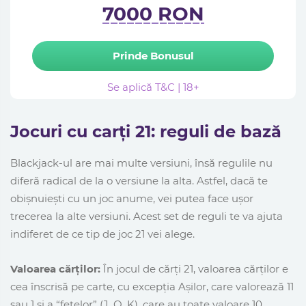
7000 RON
Prinde Bonusul
Se aplică T&C | 18+
Jocuri cu carți
21: reguli de bază
Blackjack-ul are mai multe versiuni, însă regulile nu
diferă radical de la o versiune la alta. Astfel, dacă te
obișnuiești cu un joc anume, vei putea face ușor
trecerea la alte versiuni. Acest set de reguli te va ajuta
indiferet de ce tip de joc 21 vei alege.
Valoarea cărților:
În jocul de cărți 21, valoarea cărților e
cea înscrisă pe carte, cu excepția Așilor, care valorează 11
sau 1 și a “fețelor” (J, Q, K), care au toate valoare 10.