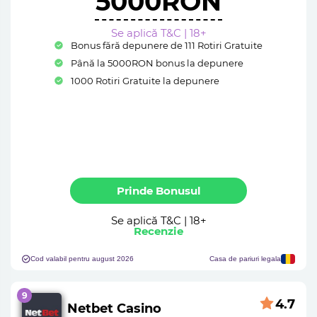
5000RON
Se aplică T&C | 18+
Bonus fără depunere de 111 Rotiri Gratuite
Până la 5000RON bonus la depunere
1000 Rotiri Gratuite la depunere
Prinde Bonusul
Se aplică T&C | 18+
Recenzie
Cod valabil pentru august 2026
Casa de pariuri legala
9
4.7
Netbet Casino