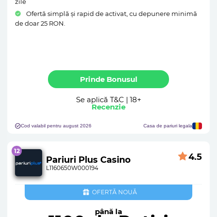
zile
Ofertă simplă și rapid de activat, cu depunere minimă
de doar 25 RON.
Prinde Bonusul
Se aplică T&C | 18+
Recenzie
Cod valabil pentru august 2026
Casa de pariuri legala
12
4.5
Pariuri Plus Casino
L1160650W000194
OFERTĂ NOUĂ
până la