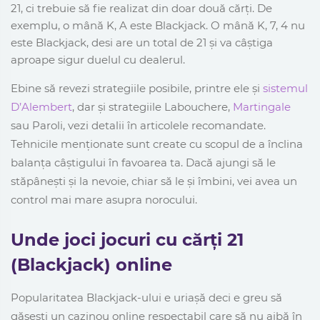
21, ci trebuie să fie realizat din doar două cărți. De
exemplu, o mână K, A este Blackjack. O mână K, 7, 4 nu
este Blackjack, desi are un total de 21 și va câștiga
aproape sigur duelul cu dealerul.
Ebine să revezi strategiile posibile, printre ele și
sistemul
D’Alembert
, dar și strategiile
Labouchere,
Martingale
sau Paroli, vezi detalii în articolele recomandate.
Tehnicile menționate sunt create cu scopul de a înclina
balanța câștigului în favoarea ta. Dacă ajungi să le
stăpânești și la nevoie, chiar să le și îmbini, vei avea un
control mai mare asupra norocului.
Unde joci jocuri cu cărți 21
(Blackjack) online
Popularitatea Blackjack-ului e uriașă deci e greu să
găsești un cazinou online respectabil care să nu aibă în