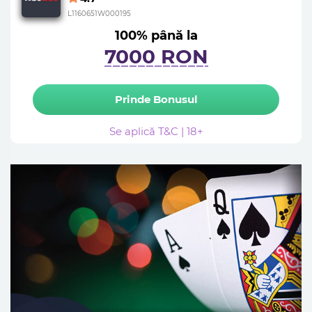
L1160651W000195
100% până la
7000 RON
Prinde Bonusul
Se aplică T&C | 18+