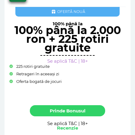
OFERTĂ NOUĂ
100% până la
100% până la 2.000
ron + 225 rotiri
gratuite
Se aplică T&C | 18+
225 rotiri gratuite
Retrageri în aceeași zi
Oferta bogată de jocuri
Prinde Bonusul
Se aplică T&C | 18+
Recenzie