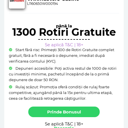
L1160650W000194
până la
1300 Rotiri Gratuite
Se aplică T&C | 18+
Start fără risc: Primești 300 de Rotiri Gratuite complet
gratuit, fără a fi necesară o depunere, imediat după
verificarea contului (KYC).
Depuneri accesibile: Poți activa restul de 1000 de rotiri
cu investiții minime, pachetul începând de la o primă
depunere de doar 50 RON.
Rulaj scăzut: Promoția oferă condiții de rulaj foarte
competitive, ajungând până la 15x pentru ultima etapă,
ceea ce facilitează retragerea câștigurilor.
Prinde Bonusul
Se aplică T&C | 18+