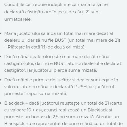
Condițiile ce trebuie îndeplinite ca mâna ta să fie
declarată câștigătoare în jocul de cărți 21 sunt
următoarele:
Mâna jucătorului să aibă un total mai mare decât al
dealerului, dar să nu fie BUST (un total mai mare de 21)
– Plătește în cotă 1:1 (de două ori miza);
Dacă mâna dealerului este mai mare decât mâna
câștigătorului, dar nu e BUST, atunci dealerul e declarat
câștigător, iar jucătorul pierde suma mizată.
Dacă mâinile primite de jucător și dealer sunt egale în
valoare, atunci mâna e declarată PUSH, iar jucătorul
primește înapoi suma mizată;
Blackjack – dacă jucătorul reuștește un total de 21 (carte
cu valoare 10 + as), atunci realizează un Blackjack și
primește un bonus: de 2,5 ori suma mizată. Atenție: un
Blackjack nu e reprezentat de orice mână cu un total de