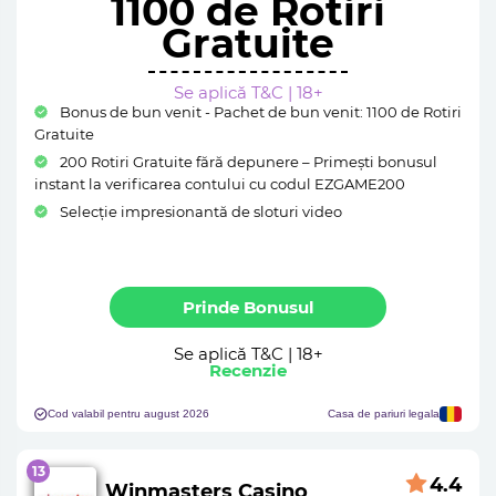
1100 de Rotiri
Gratuite
Se aplică T&C | 18+
Bonus de bun venit - Pachet de bun venit: 1100 de Rotiri
Gratuite
200 Rotiri Gratuite fără depunere – Primești bonusul
instant la verificarea contului cu codul EZGAME200
Selecție impresionantă de sloturi video
Prinde Bonusul
Se aplică T&C | 18+
Recenzie
Cod valabil pentru august 2026
Casa de pariuri legala
13
4.4
Winmasters Casino