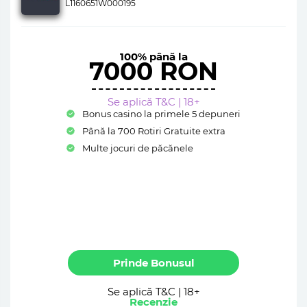
L1160651W000195
100% până la
7000 RON
Se aplică T&C | 18+
Bonus casino la primele 5 depuneri
Până la 700 Rotiri Gratuite extra
Multe jocuri de păcănele
Prinde Bonusul
Se aplică T&C | 18+
Recenzie