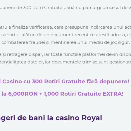
unere de 300 Rotri Gratuite până nu parcurgi procesul de ve
entru a finaliza verificarea, care presupune încărcarea unui ac
așaportul, alături de un document recent ce atestă adresa, c
 la combaterea fraudei și menținerea unui mediu de joc sigur.
și retragere dispar, iar toate funcțiile platformei devin dispo
ențialitatea datelor, iar documentele trimise sunt gestionat
l Casino cu 300 Rotiri Gratuite fără depunere!
la 6,000RON + 1,000 Rotiri Gratuite EXTRA!
ageri de bani la casino Royal