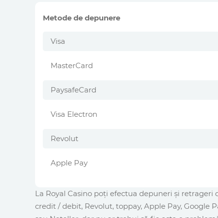
Metode de depunere
Visa
MasterCard
PaysafeCard
Visa Electron
Revolut
Apple Pay
La Royal Casino poți efectua depuneri și retrager
credit / debit, Revolut, toppay, Apple Pay, Google P