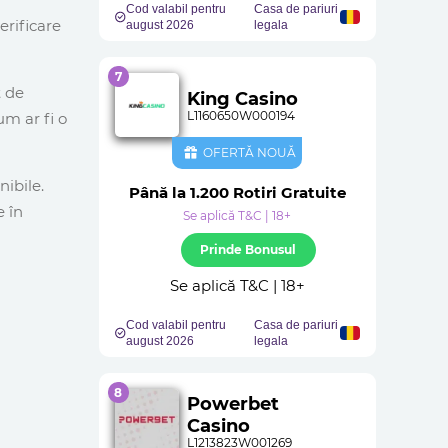
Cod valabil pentru
Casa de pariuri
rificare
august 2026
legala
7
t de
King Casino
L1160650W000194
um ar fi o
OFERTĂ NOUĂ
nibile.
Până la
1.200 Rotiri Gratuite
e în
Se aplică T&C | 18+
Prinde Bonusul
Se aplică T&C | 18+
Cod valabil pentru
Casa de pariuri
august 2026
legala
8
Powerbet
Casino
L1213823W001269