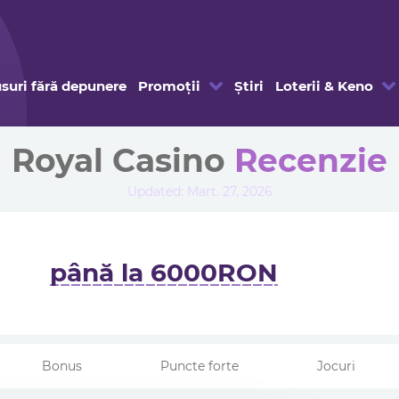
suri fără depunere
Promoții
Știri
Loterii & Keno
Royal Casino
Recenzie
Updated: Mart. 27, 2026
până la 6000RON
Bonus
Puncte forte
Jocuri