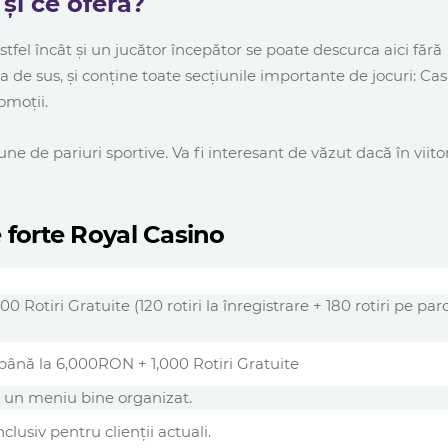
și ce oferă?
astfel încât și un jucător începător se poate descurca aici fără
 de sus, și conține toate secțiunile importante de jocuri: Cas
omoții.
e de pariuri sportive. Va fi interesant de văzut dacă în viito
 forte Royal Casino
Rotiri Gratuite (120 rotiri la înregistrare + 180 rotiri pe par
 până la 6,000RON + 1,000 Rotiri Gratuite
și un meniu bine organizat.
clusiv pentru clienții actuali.