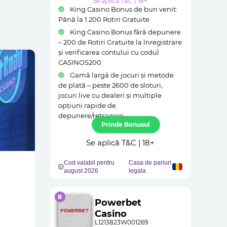
Se aplică T&C | 18+
King Casino Bonus de bun venit:
Până la 1.200 Rotiri Gratuite
King Casino Bonus fără depunere
– 200 de Rotiri Gratuite la înregistrare
și verificarea contului cu codul
CASINOS200.
Gamă largă de jocuri și metode
de plată – peste 2600 de sloturi,
jocuri live cu dealeri și multiple
opțiuni rapide de
depunere/retragere
Prinde Bonusul
Se aplică T&C | 18+
Cod valabil pentru
Casa de pariuri
august 2026
legala
8
Powerbet
Casino
L1213823W001269