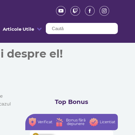
Articole Utile
i despre el!
te
Top Bonus
 cazul
Bonus fără
Verificat
Licentiat
depunere