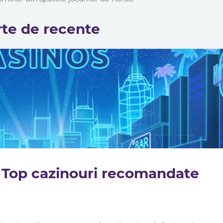
rte de recente
 Top cazinouri recomandate