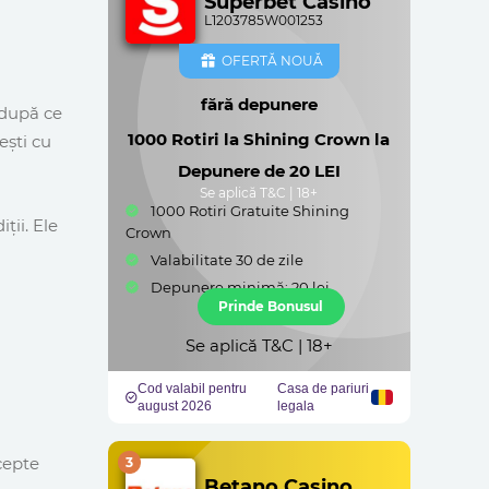
Superbet Casino
L1203785W001253
OFERTĂ NOUĂ
fără depunere
 după ce
1000 Rotiri la Shining Crown la
ești cu
Depunere de 20 LEI
Se aplică T&C | 18+
1000 Rotiri Gratuite Shining
ții. Ele
Crown
Valabilitate 30 de zile
Depunere minimă: 20 lei
Prinde Bonusul
Se aplică T&C | 18+
Cod valabil pentru
Casa de pariuri
august 2026
legala
cepte
3
Betano Casino