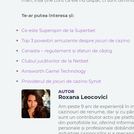
mari, însă ține cont că ele nu dispar, ci sunt dimin
Te-ar putea interesa și:
Ce este Superspin de la Superbet
Top 3 povestiri amuzante despre jocuri de cazino
Canasta – regulament și sfaturi de câștig
Clubul jucătorilor de la Netbet
Ainsworth Game Technology
Providerul de jocuri de cazino Synot
AUTOR
Roxana Leocovici
Am peste 9 ani de experiență în i
cazinouri de renume, dar și cu părț
sunt un contributor activ pe platfo
din portofoliile lor, oferind infor
personale și profesionale dobândi
industriei cazinourilor și a mecani