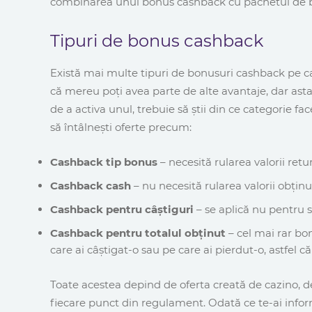
combinarea unui bonus cashback cu pachetul de bun 
Tipuri de bonus cashback
Există mai multe tipuri de bonusuri cashback pe care
că mereu poți avea parte de alte avantaje, dar asta 
de a activa unul, trebuie să știi din ce categorie fac
să întâlnești oferte precum:
Cashback tip bonus
– necesită rularea valorii retu
Cashback cash
– nu necesită rularea valorii obținu
Cashback pentru câștiguri
– se aplică nu pentru s
Cashback pentru totalul obținut
– cel mai rar bo
care ai câștigat-o sau pe care ai pierdut-o, astfel că
Toate acestea depind de oferta creată de cazino, de 
fiecare punct din regulament. Odată ce te-ai infor