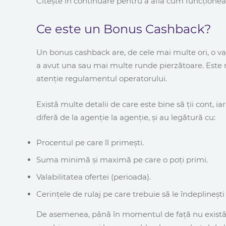
Citește în continuare pentru a afla cum funcționează
Ce este un Bonus Cashback?
Un bonus cashback are, de cele mai multe ori, o v
a avut una sau mai multe runde pierzătoare. Este r
atenție regulamentul operatorului.
Există multe detalii de care este bine să ții cont, ia
diferă de la agenție la agenție, și au legătură cu:
Procentul pe care îl primești.
Suma minimă și maximă pe care o poți primi.
Valabilitatea ofertei (perioada).
Cerințele de rulaj pe care trebuie să le îndeplinești ș
De asemenea, până în momentul de față nu există ni