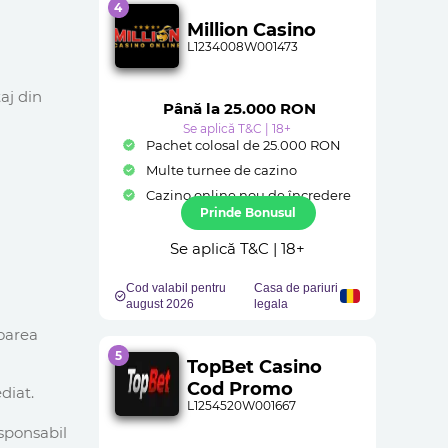
4
Million Casino
L1234008W001473
aj din
Până la 25.000 RON
Se aplică T&C | 18+
Pachet colosal de 25.000 RON
Multe turnee de cazino
Cazino online nou de încredere
Prinde Bonusul
Se aplică T&C | 18+
Cod valabil pentru
Casa de pariuri
august 2026
legala
loarea
5
TopBet Casino
Cod Promo
diat.
L1254520W001667
esponsabil