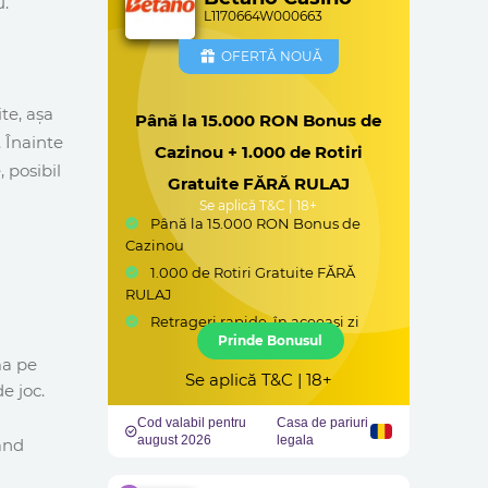
u.
L1170664W000663
OFERTĂ NOUĂ
te, așa
Până la 15.000 RON Bonus de
. Înainte
Cazinou + 1.000 de Rotiri
, posibil
Gratuite FĂRĂ RULAJ
Se aplică T&C | 18+
Până la 15.000 RON Bonus de
Cazinou
1.000 de Rotiri Gratuite FĂRĂ
RULAJ
Retrageri rapide, în aceeași zi
Prinde Bonusul
ma pe
Se aplică T&C | 18+
e joc.
Cod valabil pentru
Casa de pariuri
august 2026
legala
tând