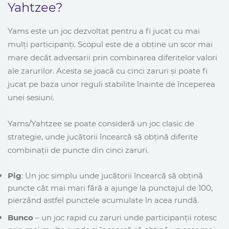
Yahtzee?
Yams este un joc dezvoltat pentru a fi jucat cu mai
mulți participanți. Scopul este de a obține un scor mai
mare decât adversarii prin combinarea diferitelor valori
ale zarurilor. Acesta se joacă cu cinci zaruri și poate fi
jucat pe baza unor reguli stabilite înainte de începerea
unei sesiuni.
Yams/Yahtzee se poate consideră un joc clasic de
strategie, unde jucătorii încearcă să obțină diferite
combinații de puncte din cinci zaruri.
Pig
: Un joc simplu unde jucătorii încearcă să obțină
puncte cât mai mari fără a ajunge la punctajul de 100,
pierzând astfel punctele acumulate în acea rundă.
Bunco
– un joc rapid cu zaruri unde participanții rotesc