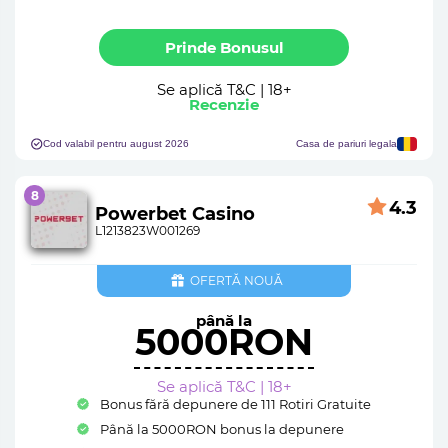
Prinde Bonusul
Se aplică T&C | 18+
Recenzie
Cod valabil pentru august 2026
Casa de pariuri legala
8
4.3
Powerbet Casino
L1213823W001269
OFERTĂ NOUĂ
până la
5000RON
Se aplică T&C | 18+
Bonus fără depunere de 111 Rotiri Gratuite
Până la 5000RON bonus la depunere