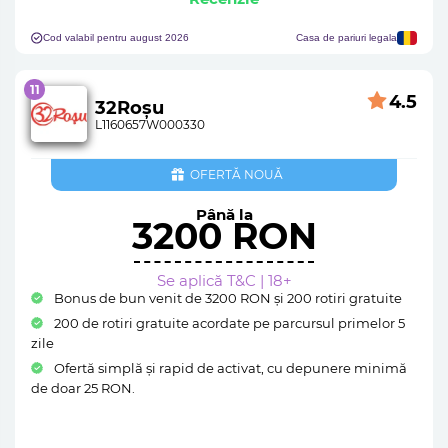
Cod valabil pentru august 2026
Casa de pariuri legala
11
4.5
32Roșu
L1160657W000330
OFERTĂ NOUĂ
Până la
3200 RON
Se aplică T&C | 18+
Bonus de bun venit de 3200 RON și 200 rotiri gratuite
200 de rotiri gratuite acordate pe parcursul primelor 5
zile
Ofertă simplă și rapid de activat, cu depunere minimă
de doar 25 RON.