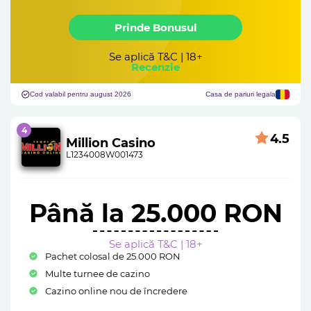
Prinde Bonusul
Se aplică T&C | 18+
Recenzie
Cod valabil pentru august 2026
Casa de pariuri legala
4
4.5
Million Casino
L1234008W001473
Până la 25.000 RON
Se aplică T&C | 18+
Pachet colosal de 25.000 RON
Multe turnee de cazino
Cazino online nou de încredere