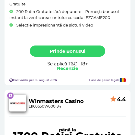
Gratuite
200 Rotiri Gratuite fără depunere – Primești bonusul
instant la verificarea contului cu codul EZGAME200
Selecție impresionantă de sloturi video
Prinde Bonusul
Se aplică T&C | 18+
Recenzie
Cod valabil pentru august 2026
Casa de pariuri legala
13
4.4
Winmasters Casino
L1160650W000194
până la