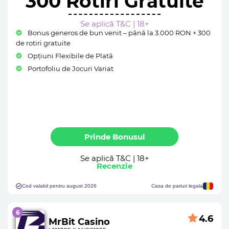
300 Rotiri Gratuite
Se aplică T&C | 18+
Bonus generos de bun venit – până la 3.000 RON + 300
de rotiri gratuite
Opțiuni Flexibile de Plată
Portofoliu de Jocuri Variat
Prinde Bonusul
Se aplică T&C | 18+
Recenzie
Cod valabil pentru august 2026
Casa de pariuri legala
6
4.6
MrBit Casino