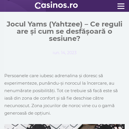
Jocul Yams (Yahtzee) – Ce reguli
are și cum se desfășoară o
sesiune?
iun. 14, 2023
Persoanele care iubesc adrenalina și doresc să
experimenteze, punându-și norocul la încercare, au
nenumărate posibilități. Tot ce trebuie să facă este să
iasă din zona de confort și să fie deschise către
necunoscut. Zona jocurilor de noroc vine cu o gamă
generoasă de opțiuni.