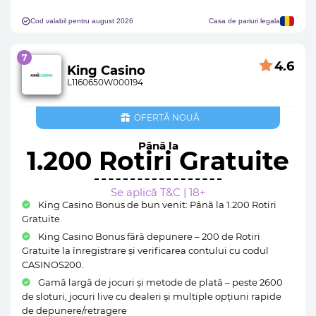
Cod valabil pentru august 2026
Casa de pariuri legala
7
4.6
King Casino
L1160650W000194
OFERTĂ NOUĂ
Până la
1.200 Rotiri Gratuite
Se aplică T&C | 18+
King Casino Bonus de bun venit: Până la 1.200 Rotiri
Gratuite
King Casino Bonus fără depunere – 200 de Rotiri
Gratuite la înregistrare și verificarea contului cu codul
CASINOS200.
Gamă largă de jocuri și metode de plată – peste 2600
de sloturi, jocuri live cu dealeri și multiple opțiuni rapide
de depunere/retragere