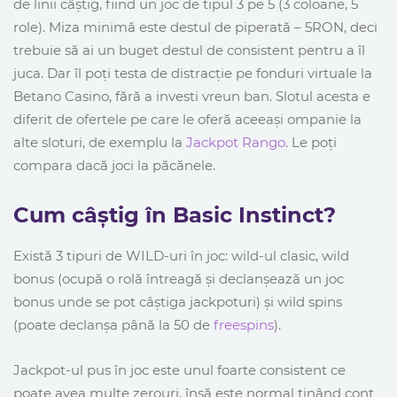
de linii câștig, fiind un joc de tipul 3 pe 5 (3 coloane, 5
role). Miza minimă este destul de piperată – 5RON, deci
trebuie să ai un buget destul de consistent pentru a îl
juca. Dar îl poți testa de distracție pe fonduri virtuale la
Betano Casino, fără a investi vreun ban. Slotul acesta e
diferit de ofertele pe care le oferă aceeași ompanie la
alte sloturi, de exemplu la
Jackpot Rango
. Le poți
compara dacă joci la păcănele.
Cum câștig în Basic Instinct?
Există 3 tipuri de WILD-uri în joc: wild-ul clasic, wild
bonus (ocupă o rolă întreagă și declanșează un joc
bonus unde se pot câștiga jackpoturi) și wild spins
(poate declanșa până la 50 de
freespins
).
Jackpot-ul pus în joc este unul foarte consistent ce
poate avea multe zerouri, însă este normal ținând cont