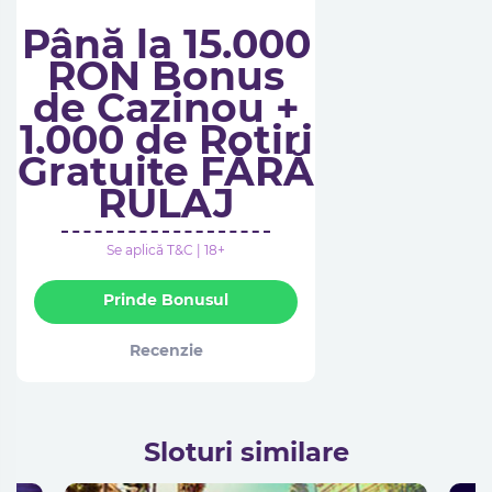
Până la 15.000
RON Bonus
de Cazinou +
1.000 de Rotiri
Gratuite FĂRĂ
RULAJ
Se aplică T&C | 18+
Prinde Bonusul
Recenzie
Sloturi similare