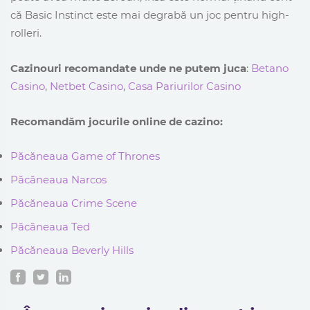
că Basic Instinct este mai degrabă un joc pentru high-
rolleri.
Cazinouri recomandate unde ne putem juca
:
Betano
Casino
,
Netbet Casino
,
Casa Pariurilor Casino
Recomandăm jocurile online de cazino:
Păcăneaua Game of Thrones
Păcăneaua Narcos
Păcăneaua Crime Scene
Păcăneaua Ted
Păcăneaua Beverly Hills