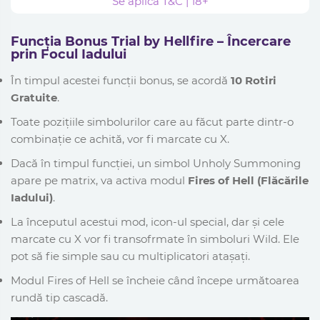
Se aplică T&C | 18+
Funcția Bonus Trial by Hellfire – Încercare
prin Focul Iadului
În timpul acestei funcții bonus, se acordă
10 Rotiri
Gratuite
.
Toate pozițiile simbolurilor care au făcut parte dintr-o
combinație ce achită, vor fi marcate cu X.
Dacă în timpul funcției, un simbol Unholy Summoning
apare pe matrix, va activa modul
Fires of Hell (Flăcările
Iadului)
.
La începutul acestui mod, icon-ul special, dar și cele
marcate cu X vor fi transofrmate în simboluri Wild. Ele
pot să fie simple sau cu multiplicatori atașați.
Modul Fires of Hell se încheie când începe următoarea
rundă tip cascadă.