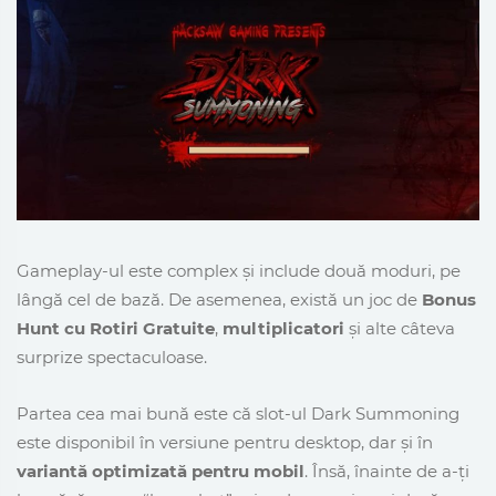
Gameplay-ul este complex și include două moduri, pe
lângă cel de bază. De asemenea, există un joc de
Bonus
Hunt cu Rotiri Gratuite
,
multiplicatori
și alte câteva
surprize spectaculoase.
Partea cea mai bună este că slot-ul Dark Summoning
este disponibil în versiune pentru desktop, dar și în
variantă optimizată pentru mobil
.
Însă, înainte de a-ți