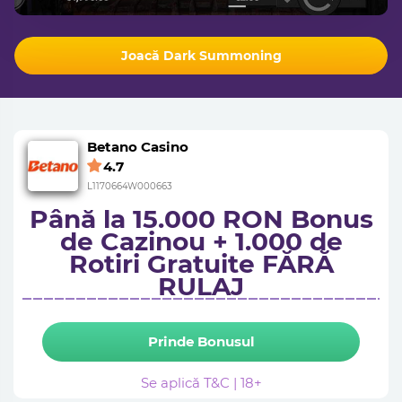
Joacă Dark Summoning
Betano Casino
4.7
L1170664W000663
Până la 15.000 RON Bonus
de Cazinou + 1.000 de
Rotiri Gratuite FĂRĂ
RULAJ
Prinde Bonusul
Se aplică T&C | 18+