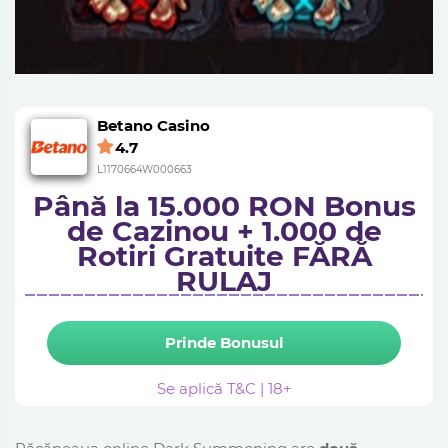
Betano Casino
4.7
L1170664W000663
Până la 15.000 RON Bonus
de Cazinou + 1.000 de
Rotiri Gratuite FĂRĂ
RULAJ
Prinde Bonusul
Se aplică T&C | 18+