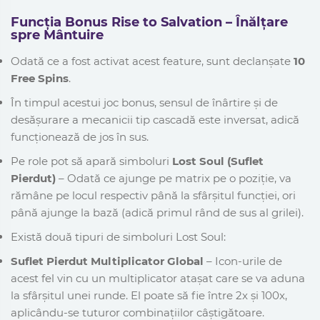
Funcția Bonus Rise to Salvation – Înălțare
spre Mântuire
Odată ce a fost activat acest feature, sunt declanșate
10
Free Spins
.
În timpul acestui joc bonus, sensul de înârtire și de
desășurare a mecanicii tip cascadă este inversat, adică
funcționează de jos în sus.
Pe role pot să apară simboluri
Lost Soul (Suflet
Pierdut)
– Odată ce ajunge pe matrix pe o poziție, va
rămâne pe locul respectiv până la sfârșitul funcției, ori
până ajunge la bază (adică primul rând de sus al grilei).
Există două tipuri de simboluri Lost Soul:
Suflet Pierdut Multiplicator Global
– Icon-urile de
acest fel vin cu un multiplicator atașat care se va aduna
la sfârșitul unei runde. El poate să fie între 2x și 100x,
aplicându-se tuturor combinațiilor câștigătoare.