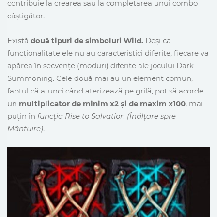
contribuie la crearea sau la completarea unui combo
câștigător.
Există
două tipuri de simboluri Wild
.
Deși ca
funcționalitate ele nu au caracteristici diferite, fiecare va
apărea în secvențe (moduri) diferite ale jocului Dark
Summoning. Cele două mai au un element comun,
faptul că atunci când aterizează pe grilă, pot să acorde
un
multiplicator de minim x2 și de maxim x100
, mai
puțin în
funcția Rise to Salvation (Înălțare spre
Mântuire)
.