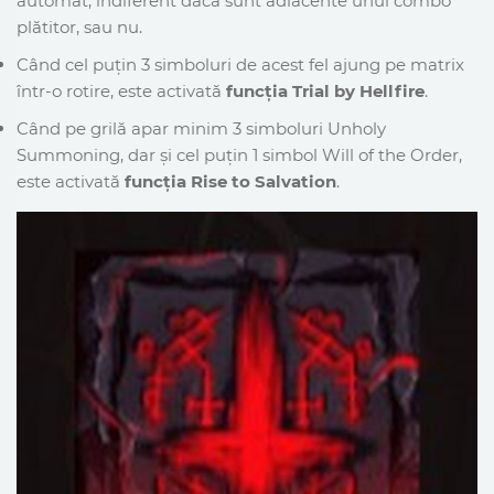
automat, indiferent dacă sunt adiacente unui combo
plătitor, sau nu.
Când cel puțin 3 simboluri de acest fel ajung pe matrix
într-o rotire, este activată
funcția
Trial by Hellfire
.
Când pe grilă apar minim 3 simboluri Unholy
Summoning, dar și cel puțin 1 simbol Will of the Order,
este activată
funcția
Rise to Salvation
.