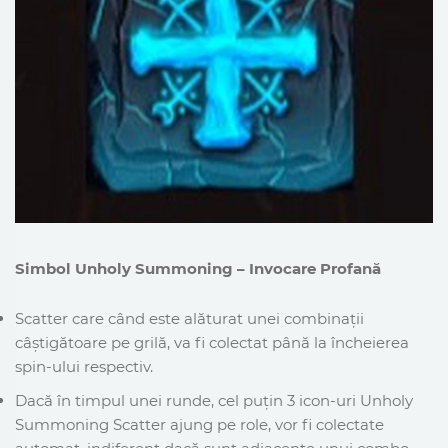
Simbol Unholy Summoning – Invocare Profană
Scatter care când este alăturat unei combinații
câștigătoare pe grilă, va fi colectat până la încheierea
spin-ului respectiv.
Dacă în timpul unei runde, cel puțin 3 icon-uri Unholy
Summoning Scatter ajung pe role, vor fi colectate