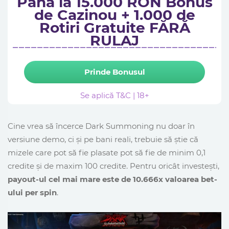
Până la 15.000 RON Bonus
de Cazinou + 1.000 de
Rotiri Gratuite FĂRĂ
RULAJ
Prinde Bonusul
Se aplică T&C | 18+
Cine vrea să încerce Dark Summoning nu doar în
versiune demo, ci și pe bani reali, trebuie să știe că
mizele care pot să fie plasate pot să fie de minim 0,1
credite și de maxim 100 credite. Pentru oricât investești,
payout-ul cel mai mare este de 10.666x valoarea bet-
ului per spin
.