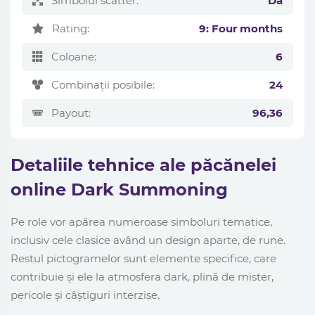
Simbolul scatter:
Da
Rating:
9: Four months
Coloane:
6
Combinații posibile:
24
Payout:
96,36
Detaliile tehnice ale păcănelei
online Dark Summoning
Pe role vor apărea numeroase simboluri tematice,
inclusiv cele clasice având un design aparte, de rune.
Restul pictogramelor sunt elemente specifice, care
contribuie și ele la atmosfera dark, plină de mister,
pericole și câștiguri interzise.