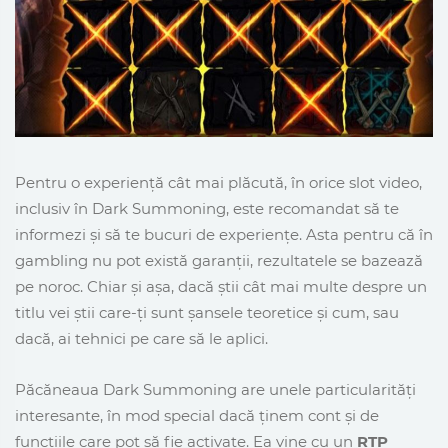
Pentru o experiență cât mai plăcută, în orice slot video,
inclusiv în Dark Summoning, este recomandat să te
informezi și să te bucuri de experiențe. Asta pentru că în
gambling nu pot există garanții, rezultatele se bazează
pe noroc. Chiar și așa, dacă știi cât mai multe despre un
titlu vei știi care-ți sunt șansele teoretice și cum, sau
dacă, ai tehnici pe care să le aplici.
Păcăneaua Dark Summoning are unele particularități
interesante, în mod special dacă ținem cont și de
funcțiile care pot să fie activate. Ea vine cu un
RTP