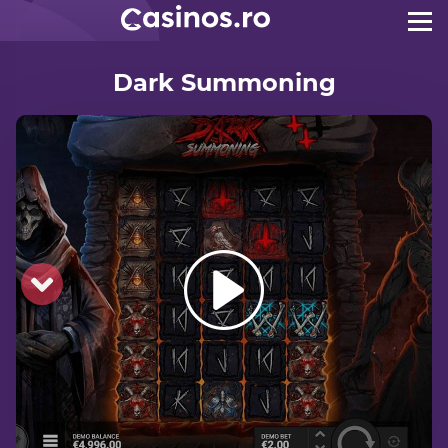
Dark Summoning