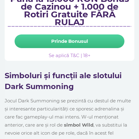
de Cazinou + 1.000 de
Rotiri Gratuite FĂRĂ
RULAJ
Prinde Bonusul
Se aplică T&C | 18+
Simboluri și funcții ale slotului
Dark Summoning
Jocul Dark Summoning se prezintă cu destul de multe
și interesante particularități ce sporesc adrenalina și
care fac gameplay-ul mai intens. W-ul menționat
anterior, care are și rol de
simbol Wild
, va substitui la
nevoie orice alt icon de pe role, dacă în acest fel