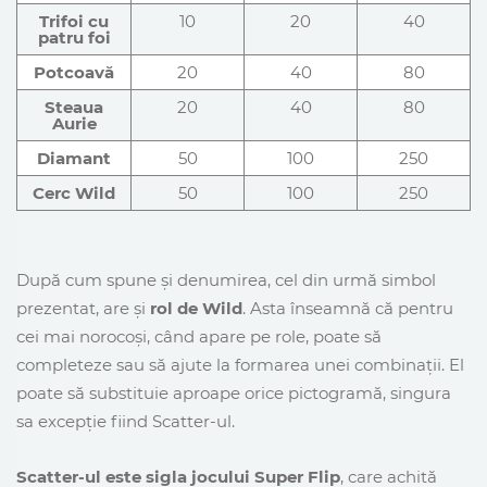
Trifoi cu
10
20
40
patru foi
Potcoavă
20
40
80
Steaua
20
40
80
Aurie
Diamant
50
100
250
Cerc Wild
50
100
250
După cum spune și denumirea, cel din urmă simbol
prezentat, are și
rol de Wild
. Asta înseamnă că pentru
cei mai norocoși, când apare pe role, poate să
completeze sau să ajute la formarea unei combinații. El
poate să substituie aproape orice pictogramă, singura
sa excepție fiind Scatter-ul.
Scatter-ul este sigla jocului Super Flip
, care achită