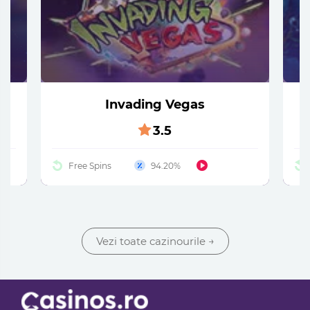
Invading Vegas
3.5
Free Spins
94.20%
Vezi toate cazinourile
→