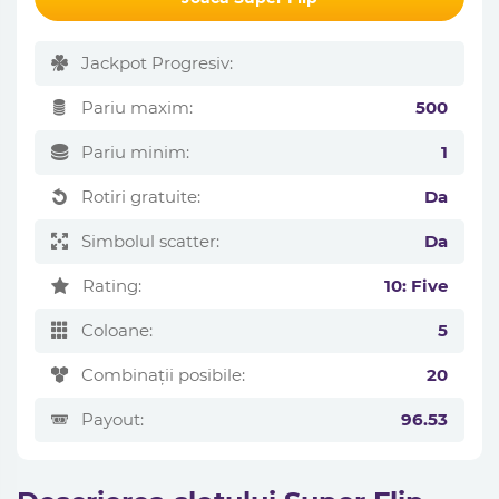
Jackpot Progresiv:
Pariu maxim:
500
Pariu minim:
1
Rotiri gratuite:
Da
Simbolul scatter:
Da
Rating:
10: Five
Coloane:
5
Combinații posibile:
20
Payout:
96.53