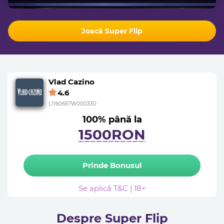
Joacă Super Flip
Vlad Cazino
4.6
L1160657W000330
100% până la
1500RON
Prinde Bonusul
Se aplică T&C | 18+
Despre Super Flip