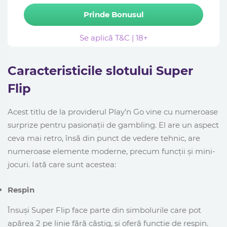
Prinde Bonusul
Se aplică T&C | 18+
Caracteristicile slotului Super
Flip
Acest titlu de la providerul Play’n Go vine cu numeroase
surprize pentru pasionații de gambling. El are un aspect
ceva mai retro, însă din punct de vedere tehnic, are
numeroase elemente moderne, precum funcții și mini-
jocuri. Iată care sunt acestea:
Respin
Însuși Super Flip face parte din simbolurile care pot
apărea 2 pe linie fără câștig, și oferă funcție de respin.