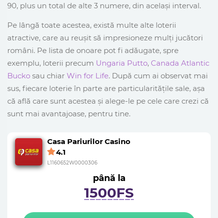
90, plus un total de alte 3 numere, din același interval.
Pe lângă toate acestea, există multe alte loterii
atractive, care au reușit să impresioneze mulți jucători
români. Pe lista de onoare pot fi adăugate, spre
exemplu, loterii precum
Ungaria Putto
,
Canada Atlantic
Bucko
sau chiar
Win for Life
. După cum ai observat mai
sus, fiecare loterie în parte are particularitățile sale, așa
că află care sunt acestea și alege-le pe cele care crezi că
sunt mai avantajoase, pentru tine.
Casa Pariurilor Casino
4.1
L1160652W0000306
până la
1500FS