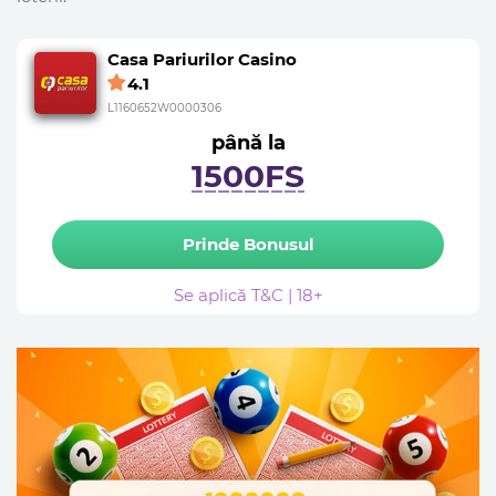
Casa Pariurilor Casino
4.1
L1160652W0000306
până la
1500FS
Prinde Bonusul
Se aplică T&C | 18+