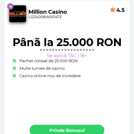
4
4.5
Million Casino
L1234008W001473
Până la 25.000 RON
Se aplică T&C | 18+
Pachet colosal de 25.000 RON
Multe turnee de cazino
Cazino online nou de încredere
Prinde Bonusul