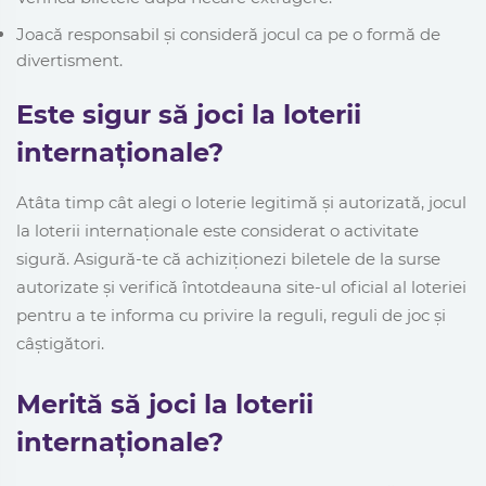
Joacă responsabil și consideră jocul ca pe o formă de
divertisment.
Este sigur să joci la loterii
internaționale?
Atâta timp cât alegi o loterie legitimă și autorizată, jocul
la loterii internaționale este considerat o activitate
sigură. Asigură-te că achiziționezi biletele de la surse
autorizate și verifică întotdeauna site-ul oficial al loteriei
pentru a te informa cu privire la reguli, reguli de joc și
câștigători.
Merită să joci la loterii
internaționale?