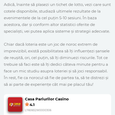
Adică, înainte să plasezi un tichet de lotto, vezi care sunt
cotele disponibile, studiază ultimele rezultate de la
evenimentele de la cel puțin 5-10 sesiuni. În baza
acestora, dar și conform altor statistici oferite de
specialiști, vei putea aplica sisteme și strategii adecvate.
Chiar dacă loteria este un joc de noroc extrem de
imprevizibil, există posibilitatea să îți influențezi șansele
de reușită, ori, cel puțin, să îți diminuezi riscurile. Tot ce
trebuie să faci este să îți dedici câteva minute pentru a
face un mic studiu asupra loteriei și să joci responsabil.
În rest, fie ca norocul să fie de partea ta, să te distrezi și
să ai parte de experiențe cât mai pe placul tău!
Casa Pariurilor Casino
4.1
L1160652W0000306