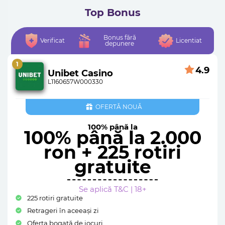
Top Bonus
Bonus fără
Verificat
Licentiat
depunere
1
4.9
Unibet Casino
L1160657W000330
OFERTĂ NOUĂ
100% până la
100% până la 2.000
ron + 225 rotiri
gratuite
Se aplică T&C | 18+
225 rotiri gratuite
Retrageri în aceeași zi
Oferta bogată de jocuri