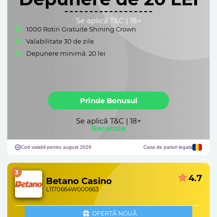
Se aplică T&C | 18+
1000 Rotiri Gratuite Shining Crown
Valabilitate 30 de zile
Depunere minimă: 20 lei
Prinde Bonusul
Se aplică T&C | 18+
Recenzie
Cod valabil pentru august 2026
Casa de pariuri legala
3
4.7
Betano Casino
L1170664W000663
OFERTĂ NOUĂ