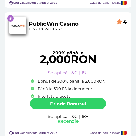
Cod valabil pentru august 2026
Casa de pariuri legala
5
4
PublicWin Casino
L1172986W000768
200% până la
2,000RON
Se aplică T&C | 18+
Bonus de 200% până la 2,000RON
Până la 500 FS la depunere
Interfață plăcută
Prinde Bonusul
Se aplică T&C | 18+
Recenzie
Cod valabil pentru august 2026
Casa de pariuri legala