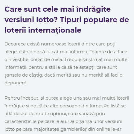
Care sunt cele mai îndrăgite
versiuni lotto
? Tipuri populare de
loterii internaționale
Deoarece există numeroase loterii dintre care poți
alege, este bine să fii cât mai informat înainte de a face
o investiție, oricât de mică. Trebuie să știi cât mai multe
informații, pentru a știi la ce să te aștepți, care sunt
șansele de câștig, dacă merită sau nu merită să faci o
depunere.
Pentru început, ai putea alege una sau mai multe loterii
îndrăgite și de către alte persoane din lume. Pe listă se
află destul de multe opțiuni, care variază prin
caracteristicile pe care le au. Dă o șansă unor versiuni
lotto pe care majoritatea gamblerilor din online le-ar