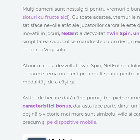
Mulți oameni sunt nostalgici pentru vremurile bu
sloturi cu fructe aici)
. Cu toate acestea, vremurile 
satisface nevoile atât ale jucătorilor carora le este 
inovații în jocuri,
NetEnt
a dezvoltat
Twin Spin, un 
simplitatea sa. Jocul se mândrește cu un design exce
de aur ai Vegasului.
Atunci când a dezvoltat Twin Spin, NetEnt și-a folos
deoarece tema nu oferă prea mult spațiu pentru inova
modalități de a câștiga.
Astfel, de fiecare dată când primiți trei pictograme
caracteristici bonus
, dar asta face parte dintr-un 
obțină o victorie mai mare sunt simbolul wild și car
precum și
pe dispozitive mobile
.