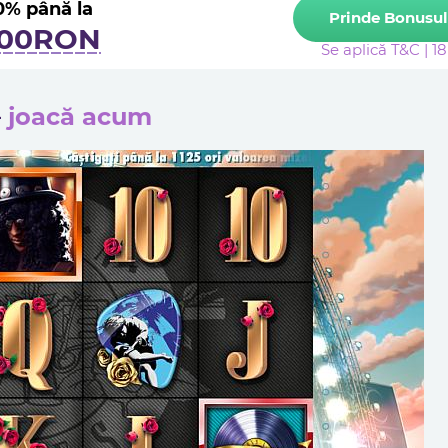
0% până la
Prinde Bonusu
500RON
Se aplică T&C | 1
–
joacă acum