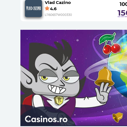
Vlad Cazino
10
4.6
1
L1160657W000330