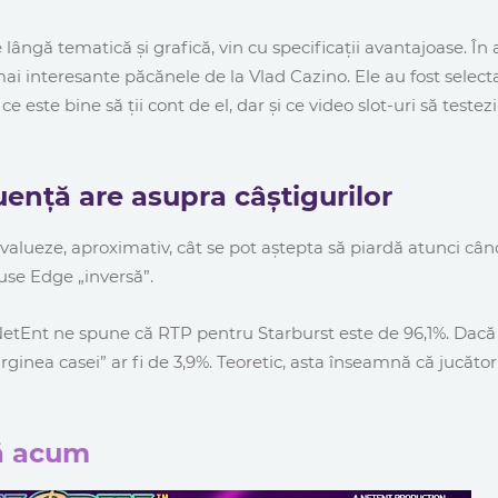
e lângă tematică și grafică, vin cu specificații avantajoase. În 
 mai interesante păcănele de la Vlad Cazino. Ele au fost select
e este bine să ții cont de el, dar și ce video slot-uri să testez
uență are asupra câștigurilor
evalueze, aproximativ, cât se pot aștepta să piardă atunci cân
use Edge „inversă”.
NetEnt ne spune că RTP pentru Starburst este de 96,1%. Dac
inea casei” ar fi de 3,9%. Teoretic, asta înseamnă că jucători
ă acum