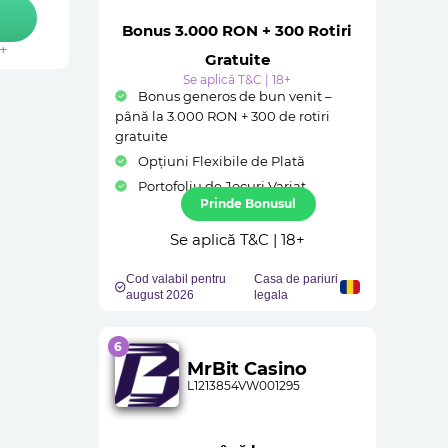
l
Bonus 3.000 RON + 300 Rotiri
8+
Gratuite
Se aplică T&C | 18+
Bonus generos de bun venit –
până la 3.000 RON + 300 de rotiri
gratuite
Opțiuni Flexibile de Plată
Portofoliu de Jocuri Variat
Prinde Bonusul
Se aplică T&C | 18+
Cod valabil pentru
Casa de pariuri
august 2026
legala
6
MrBit Casino
L1213854VW001295