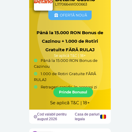
L1170664W000663
OFERTĂ NOUĂ
Până la 15.000 RON Bonus de
Cazinou + 1.000 de Rotiri
Gratuite FĂRĂ RULAJ
Se aplică T&C | 18+
Până la 15.000 RON Bonus de
Cazinou
1.000 de Rotiri Gratuite FĂRĂ
RULAJ
Retrageri rapide, în aceeași zi
Prinde Bonusul
Se aplică T&C | 18+
Cod valabil pentru
Casa de pariuri
august 2026
legala