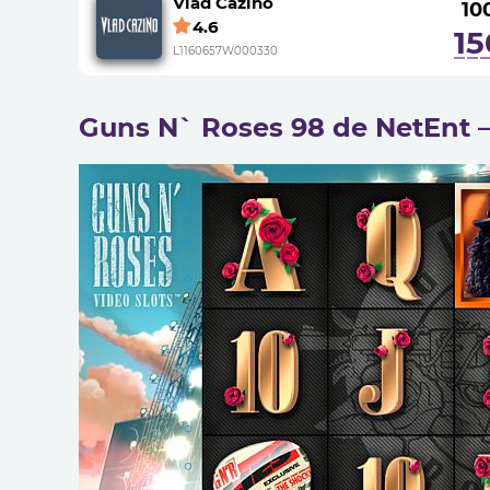
Vlad Cazino
10
4.6
1
L1160657W000330
Guns N` Roses 98 de NetEnt 