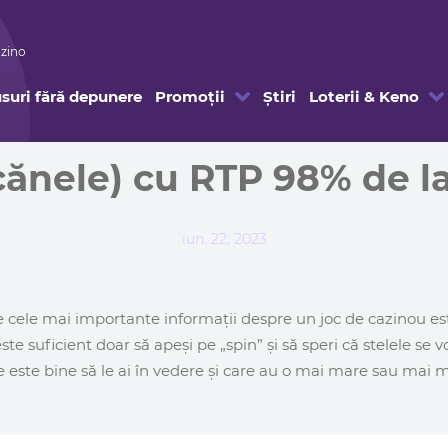
azino
suri fără depunere
Promoții
Știri
Loterii & Keno
ăcănele) cu RTP 98% de l
iun. 22, 2023
re cele mai importante informații despre un joc de cazinou e
ste suficient doar să apeși pe „spin” și să speri că stelele se vo
e este bine să le ai în vedere și care au o mai mare sau mai 