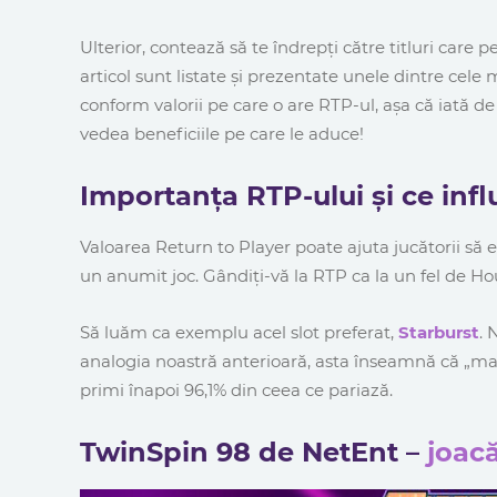
Ulterior, contează să te îndrepți către titluri care p
articol sunt listate și prezentate unele dintre cele
conform valorii pe care o are RTP-ul, așa că iată de c
vedea beneficiile pe care le aduce!
Importanța RTP-ului și ce infl
Valoarea Return to Player poate ajuta jucătorii să 
un anumit joc.
Gândiți-vă la RTP ca la un fel de Ho
Să luăm ca exemplu acel slot preferat,
Starburst
. 
analogia noastră anterioară, asta înseamnă că „marg
primi înapoi 96,1% din ceea ce pariază.
TwinSpin 98 de NetEnt –
joac