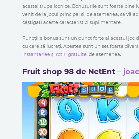
acestei trupe iconice. Bonusurile sunt foarte bine 
venit de la jocul principal și, de asemenea, să vă a
câștigați aceste caracteristici suplimentare.
Funcțiile bonus sunt un punct forte al acestui joc de
cu care să lucrați. Acestea sunt un set foarte diver
instantanee și rotiri gratuite
, de asemenea.
Fruit shop 98 de NetEnt –
joa