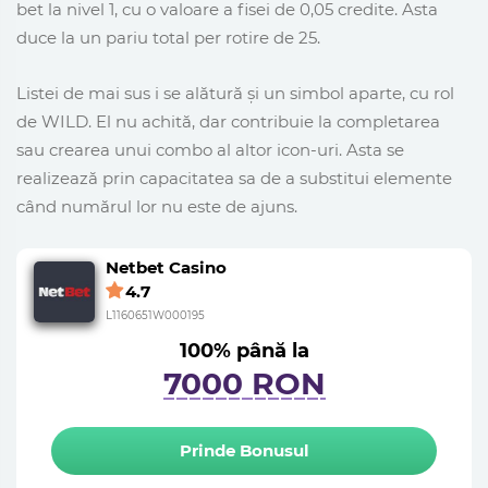
bet la nivel 1, cu o valoare a fisei de 0,05 credite. Asta
duce la un pariu total per rotire de 25.
Listei de mai sus i se alătură și un simbol aparte, cu rol
de WILD. El nu achită, dar contribuie la completarea
sau crearea unui combo al altor icon-uri. Asta se
realizează prin capacitatea sa de a substitui elemente
când numărul lor nu este de ajuns.
Netbet Casino
4.7
L1160651W000195
100% până la
7000 RON
Prinde Bonusul