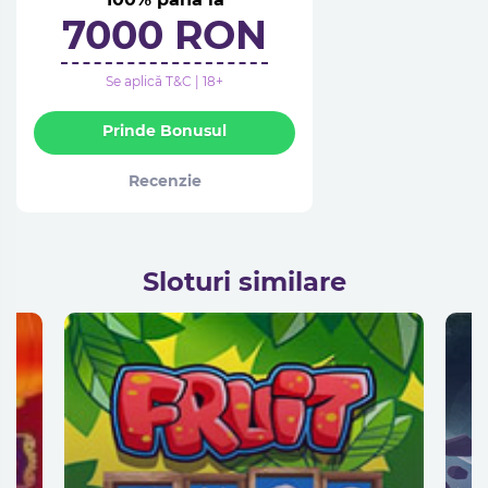
7000 RON
Se aplică T&C | 18+
Prinde Bonusul
Recenzie
Sloturi similare