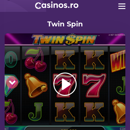
Twin Spin