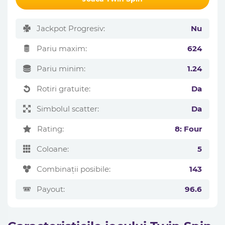
Jackpot Progresiv:
Nu
Pariu maxim:
624
Pariu minim:
1.24
Rotiri gratuite:
Da
Simbolul scatter:
Da
Rating:
8: Four
Coloane:
5
Combinații posibile:
143
Payout:
96.6