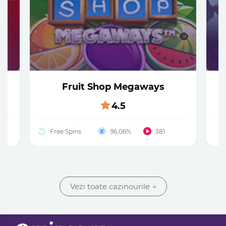
Fruit Shop Megaways
4.5
Free Spins
96,06%
381
Vezi toate cazinourile
→