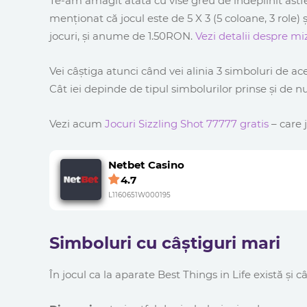
Te-am amăgit atâta cu vise greu de îndeplinit astfel
menționat că jocul este de 5 X 3 (5 coloane, 3 role
jocuri, și anume de 1.50RON.
Vezi detalii despre miz
Vei câștiga atunci când vei alinia 3 simboluri de acel
Cât iei depinde de tipul simbolurilor prinse și de n
Vezi acum
Jocuri Sizzling Shot 77777 gratis
– care 
Netbet Casino
4.7
L1160651W000195
Simboluri cu câștiguri mari
În jocul ca la aparate Best Things in Life există și 