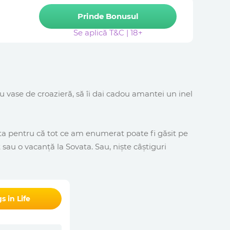
Prinde Bonusul
Se aplică T&C | 18+
 cu vase de croazieră, să îi dai cadou amantei un inel
asta pentru că tot ce am enumerat poate fi găsit pe
 sau o vacanță la Sovata. Sau, niște câștiguri
s in Life