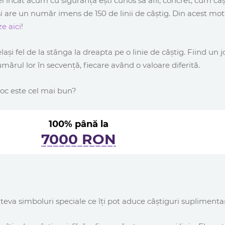
 încât acum cu siguranță ești curios să afli, concret, cum câșt
) și are un număr imens de 150 de linii de câștig. Din acest 
e aici
!
ași fel de la stânga la dreapta pe o linie de câștig. Fiind un joc
umărul lor în secvență, fiecare având o valoare diferită.
joc este cel mai bun?
100% până la
7000 RON
câteva simboluri speciale ce îți pot aduce câștiguri suplimenta