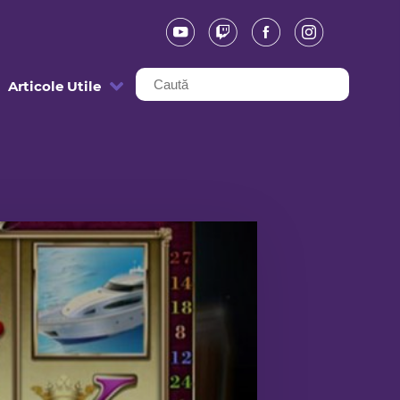
Articole Utile