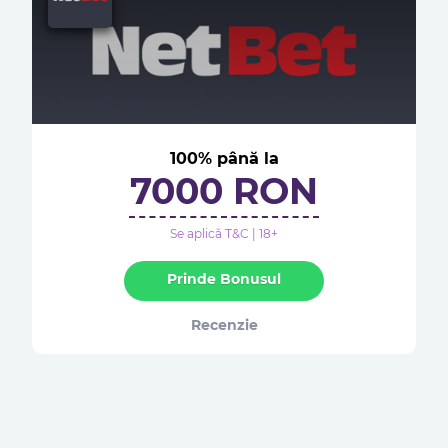
100% până la
7000 RON
Se aplică T&C | 18+
Prinde Bonusul
Recenzie