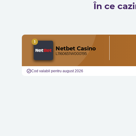
În ce cazi
1
Netbet Casino
L1160651W000195
Cod valabil pentru august 2026