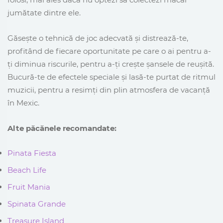
jumătate dintre ele.
Găsește o tehnică de joc adecvată și distrează-te,
profitând de fiecare oportunitate pe care o ai pentru a-
ți diminua riscurile, pentru a-ți crește șansele de reușită.
Bucură-te de efectele speciale și lasă-te purtat de ritmul
muzicii, pentru a resimți din plin atmosfera de vacanță
în Mexic.
Alte păcănele recomandate:
Pinata Fiesta
Beach Life
Fruit Mania
Spinata Grande
Treasure Island