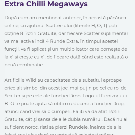
Extra Chilli Megaways
După cum am menționat anterior, în această păcănea
online, cu ajutorul Scatter-ului (literele H, O, T) poți
obține 8 Rotiri Gratuite, dar fiecare Scatter suplimentar
va mai activa încă 4 Runde Extra. În timpul acestei
funcții, va fi aplicat și un multiplicator care pornește de
la x1 și crește cu x1, de fiecare dată când este realizată o
nouă combinație.
Artificiile Wild au capacitatea de a substitui aproape
orice alt simbol din acest joc, mai puțin pe cel cu rol de
Scatter și pe cele ale funcției Drop. Logo-ul furnizorului
BTG te poate ajuta să obții o reducere a funcției Drop,
atunci când vrei să o cumperi. Ea îți va da atât Rotiri
Gratuite, cât și șansa de a le dubla numărul. Dacă nu ai
suficient noroc, riști să pierzi Rundele, înainte de a le
folosi, mai ales dacă nu optezi să colectezi măcar