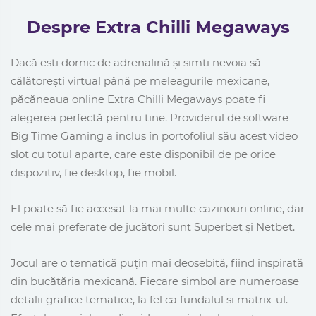
Despre Extra Chilli Megaways
Dacă ești dornic de adrenalină și simți nevoia să
călătorești virtual până pe meleagurile mexicane,
păcăneaua online Extra Chilli Megaways poate fi
alegerea perfectă pentru tine.
Providerul de software
Big Time Gaming a inclus în portofoliul său acest video
slot cu totul aparte, care este disponibil de pe orice
dispozitiv, fie desktop, fie mobil.
El poate să fie accesat la mai multe cazinouri online, dar
cele mai preferate de jucători sunt Superbet și Netbet.
Jocul are o tematică puțin mai deosebită, fiind inspirată
din bucătăria mexicană. Fiecare simbol are numeroase
detalii grafice tematice, la fel ca fundalul și matrix-ul.