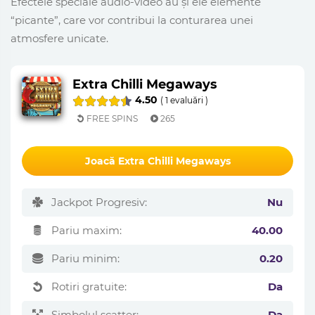
Efectele speciale audio-video au și ele elemente
“picante”, care vor contribui la conturarea unei
atmosfere unicate.
Extra Chilli Megaways
4.50
(
1
evaluări )
FREE SPINS
265
Joacă Extra Chilli Megaways
Jackpot Progresiv:
Nu
Pariu maxim:
40.00
Pariu minim:
0.20
Rotiri gratuite:
Da
Simbolul scatter:
Da