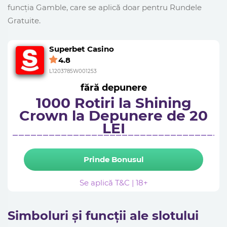
funcția Gamble, care se aplică doar pentru Rundele
Gratuite.
Superbet Casino
4.8
L1203785W001253
fără depunere
1000 Rotiri la Shining
Crown la Depunere de 20
LEI
Prinde Bonusul
Se aplică T&C | 18+
Simboluri și funcții ale slotului