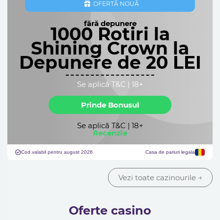
OFERTĂ NOUĂ
fără depunere
1000 Rotiri la
Shining Crown la
Depunere de 20 LEI
Se aplică T&C | 18+
Prinde Bonusul
Se aplică T&C | 18+
Recenzie
Cod valabil pentru august 2026
Casa de pariuri legala
Vezi toate cazinourile
→
Oferte casino