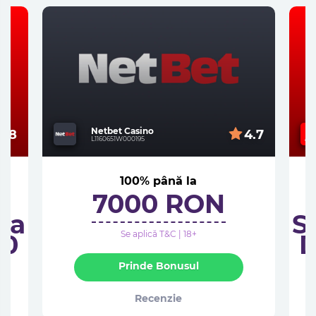
Netbet Casino
4.8
4.7
L1160651W000195
100% până la
7000 RON
la
S
Se aplică T&C | 18+
20
D
Prinde Bonusul
Recenzie