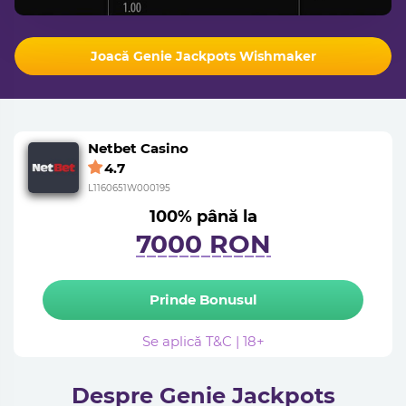
Joacă Genie Jackpots Wishmaker
Netbet Casino
4.7
L1160651W000195
100% până la
7000 RON
Prinde Bonusul
Se aplică T&C | 18+
Despre Genie Jackpots