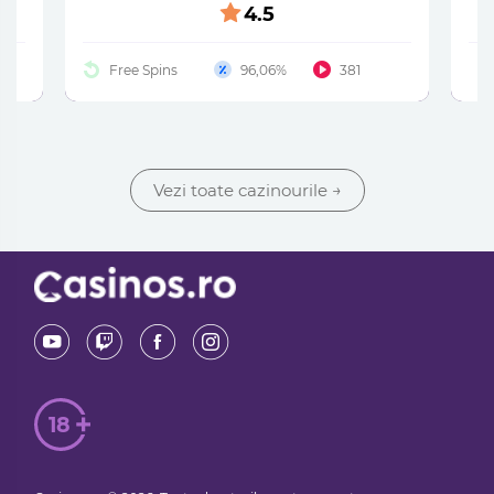
4.5
Free Spins
96,06%
381
Vezi toate cazinourile
→
18