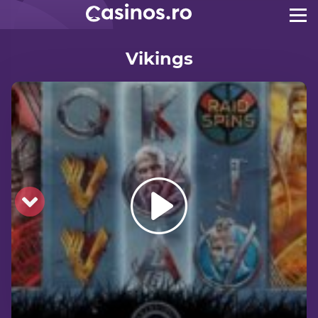
Vikings