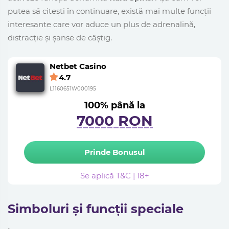
putea să citești în continuare, există mai multe funcții
interesante care vor aduce un plus de adrenalină,
distracție și șanse de câștig.
Netbet Casino
4.7
L1160651W000195
100% până la
7000 RON
Prinde Bonusul
Se aplică T&C | 18+
Simboluri și funcții speciale