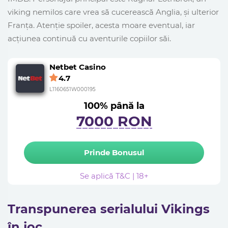
viking nemilos care vrea să cucerească Anglia, și ulterior
Franța. Atenție spoiler, acesta moare eventual, iar
acțiunea continuă cu aventurile copiilor săi.
Netbet Casino
4.7
L1160651W000195
100% până la
7000 RON
Prinde Bonusul
Se aplică T&C | 18+
Transpunerea serialului Vikings
în joc