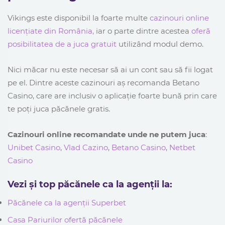
Vikings este disponibil la foarte multe
cazinouri online
licențiate din România,
iar o parte dintre acestea
oferă
posibilitatea de a juca gratuit
utilizând modul demo.
Nici măcar nu este necesar să ai un cont sau să fii logat
pe el. Dintre aceste cazinouri aș recomanda Betano
Casino, care are inclusiv o aplicație foarte bună prin care
te poți juca păcănele gratis.
Cazinouri online recomandate unde ne putem juca
:
Unibet Casino
,
Vlad Cazino
,
Betano Casino
,
Netbet
Casino
Vezi și top păcănele ca la agenții la:
Păcănele ca la agenții Superbet
Casa Pariurilor ofertă păcănele