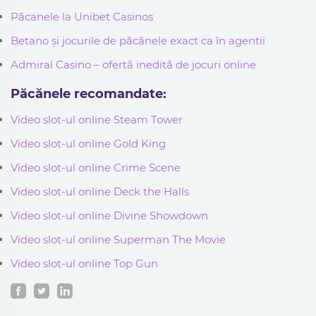
Păcanele la Unibet Casinos
Betano și jocurile de păcănele exact ca în agentii
Admiral Casino – ofertă inedită de jocuri online
Păcănele recomandate:
Video slot-ul online Steam Tower
Video slot-ul online Gold King
Video slot-ul online Crime Scene
Video slot-ul online Deck the Halls
Video slot-ul online Divine Showdown
Video slot-ul online Superman The Movie
Video slot-ul online Top Gun