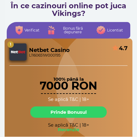
În ce cazinouri online pot juca
Vikings?
Bonus fără
Verificat
Licentiat
depunere
1
4.7
Netbet Casino
L1160651W000195
100% până la
7000 RON
Se aplică T&C | 18+
Prinde Bonusul
Se aplică T&C | 18+
Recenzie