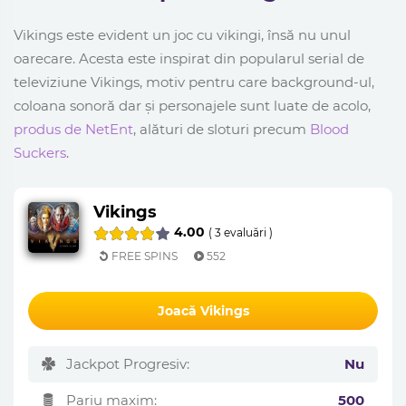
Vikings este evident un joc cu vikingi, însă nu unul
oarecare. Acesta este inspirat din popularul serial de
televiziune Vikings, motiv pentru care background-ul,
coloana sonoră dar și personajele sunt luate de acolo,
produs de NetEnt
, alături de sloturi precum
Blood
Suckers
.
Vikings
4.00
(
3
evaluări )
FREE SPINS
552
Joacă Vikings
Jackpot Progresiv:
Nu
Pariu maxim:
500