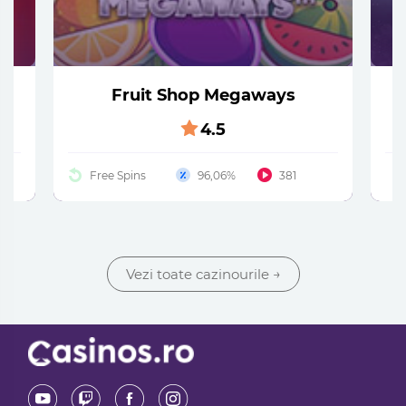
Fruit Shop Megaways
4.5
Free Spins
96,06%
381
Vezi toate cazinourile
→