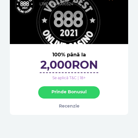
L1160654W000324
100% până la
2,000RON
Se aplică T&C | 18+
Prinde Bonusul
Recenzie