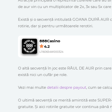
Atracția principală o reprezintă cuferele care au si
de aur vin cu un multiplicator de 2x, 3x sau 5x care
Există și o secvență intitulată GOANA DUPĂ AUR ce 
rotirie, dar și pentru următoarele rerotiri.
888Casino
4.2
L1160654W000324
O altă secvență în joc este RÂUL DE AUR prin care cu
există nici un cufăr pe role.
Vezi mai multe
detalii despre payout
, cum se calcu
O ultimă secvență ce merită amintită este SUPER-R
gratuite. Și aici rotirile gratuite vor continua până