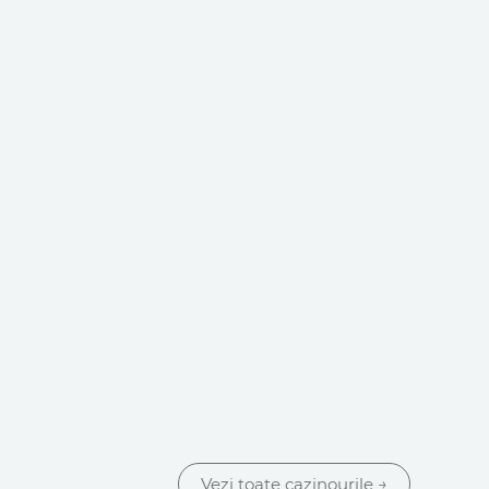
Vezi toate cazinourile
→