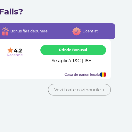
Falls?
Bonus fără depunere
Licentiat
4.2
Prinde Bonusul
Recenzie
Se aplică T&C | 18+
Casa de pariuri legala
Vezi toate cazinourile
→