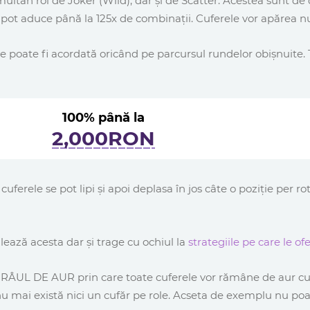
multan rol de Joker (Wild), dar și de Scatter. Acestea sunt de 
 pot aduce până la 125x de combinații. Cuferele vor apărea num
poate fi acordată oricând pe parcursul rundelor obișnuite. 
100% până la
2,000RON
ferele se pot lipi și apoi deplasa în jos câte o poziție per ro
lează acesta dar și trage cu ochiul la
strategiile pe care le o
ÂUL DE AUR prin care toate cuferele vor rămâne de aur cu mul
 nu mai există nici un cufăr pe role. Acseta de exemplu nu poat