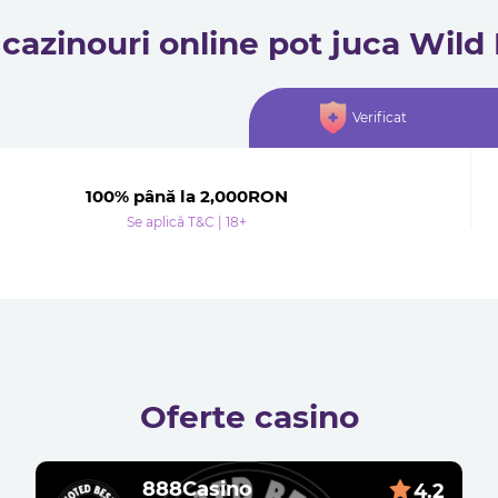
 cazinouri online pot juca Wild 
Verificat
100% până la
2,000RON
Se aplică T&C | 18+
Oferte casino
888Casino
4.2