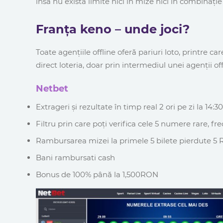
însă nu există limite nici în mize nici în combinație 
Franța keno – unde joci?
Toate agențiile offline oferă pariuri loto, printre c
direct loteria, doar prin intermediul unei agenții of
Netbet
Extrageri și rezultate în timp real 2 ori pe zi la 14:30
Filtru prin care poți verifica cele 5 numere rare, fr
Rambursarea mizei la primele 5 bilete pierdute 5 
Bani rambursati cash
Bonus de 100% până la 1,500RON