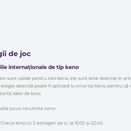
ii de joc
ile internaționale de tip keno
re sunt valide pentru loto keno, ele sunt bine descrise în arti
trategie descrisă poate fi aplicată la orice tip keno, pentru că 
orită ideei de kino.
tru alte jocuri renumite keno
recia kino cu 2 extrageri pe zi, la 15:00 și 22:40