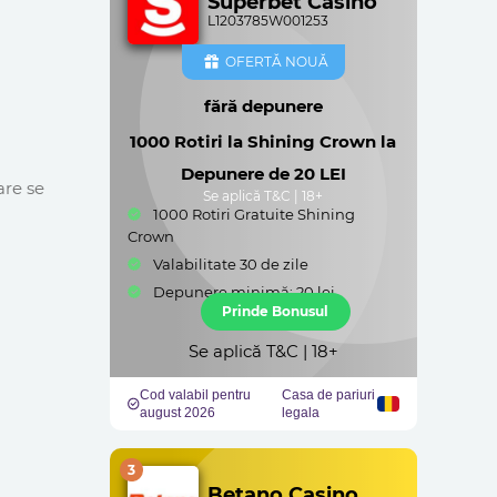
Superbet Casino
L1203785W001253
OFERTĂ NOUĂ
fără depunere
1000 Rotiri la Shining Crown la
Depunere de 20 LEI
are se
Se aplică T&C | 18+
1000 Rotiri Gratuite Shining
Crown
Valabilitate 30 de zile
Depunere minimă: 20 lei
Prinde Bonusul
Se aplică T&C | 18+
Cod valabil pentru
Casa de pariuri
august 2026
legala
3
Betano Casino