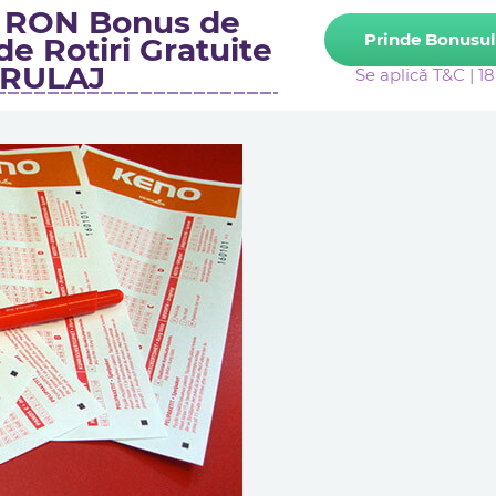
0 RON Bonus de
Prinde Bonusu
de Rotiri Gratuite
 RULAJ
Se aplică T&C | 1