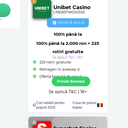
1
Unibet Casino
l
L1160657W000330
8+
OFERTĂ NOUĂ
100% până la
100% până la 2.000 ron + 225
rotiri gratuite
Se aplică T&C | 18+
225 rotiri gratuite
Retrageri în aceeași zi
Oferta bogată de jocuri
Prinde Bonusul
Se aplică T&C | 18+
Cod valabil pentru
Casa de pariuri
august 2026
legala
2