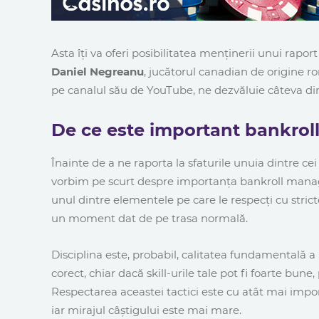
Asta îţi va oferi posibilitatea menţinerii unui raport
Daniel Negreanu
, jucătorul canadian de origine 
pe canalul său de YouTube, ne dezvăluie câteva din
De ce este important bankro
Înainte de a ne raporta la sfaturile unuia dintre ce
vorbim pe scurt despre importanţa bankroll manage
unul dintre elementele pe care le respecţi cu strict
un moment dat de pe trasa normală.
Disciplina este, probabil, calitatea fundamentală 
corect, chiar dacă skill-urile tale pot fi foarte bune,
Respectarea aceastei tactici este cu atât mai impo
iar mirajul câştigului este mai mare.