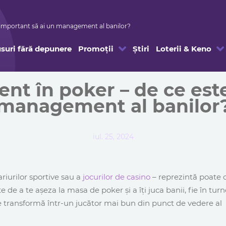
 important să ai un management al banilor?
suri fără depunere
Promoții
Știri
Loterii & Keno
t în poker – de ce este
management al banilor
iul. 25, 2024
riurilor sportive sau a
jocurilor de casino
– reprezintă poate 
e de a te aşeza la masa de poker şi a îţi juca banii, fie în turne
te transformă într-un jucător mai bun din punct de vedere al