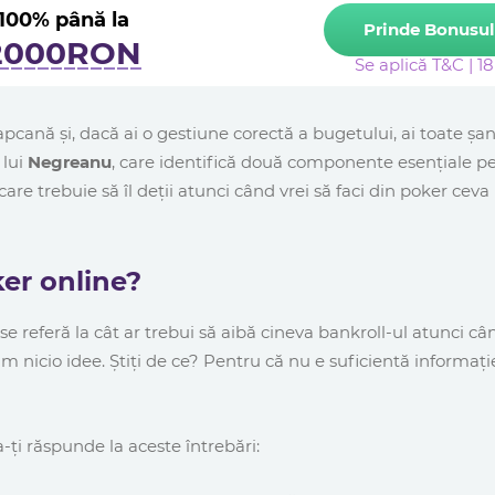
100% până la
Prinde Bonusu
2000RON
Se aplică T&C | 1
ană şi, dacă ai o gestiune corectă a bugetului, ai toate şan
 lui
Negreanu
, care identifică două componente esenţiale p
are trebuie să îl deţii atunci când vrei să faci din poker cev
ker online?
e referă la cât ar trebui să aibă cineva bankroll-ul atunci câ
nicio idee. Știți de ce? Pentru că nu e suficientă informați
-ți răspunde la aceste întrebări: