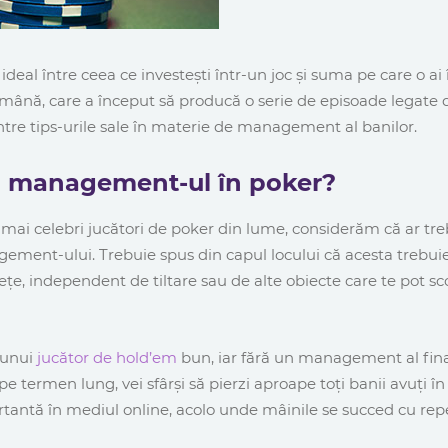
 ideal între ceea ce investeşti într-un joc şi suma pe care o ai
română, care a început să producă o serie de episoade legate
tre tips-urile sale în materie de management al banilor.
ll management-ul în poker?
i mai celebri jucători de poker din lume, considerăm că ar tre
ment-ului. Trebuie spus din capul locului că acesta trebuie
eţe, independent de tiltare sau de alte obiecte care te pot sc
a unui
jucător de hold’em
bun, iar fără un management al fin
 pe termen lung, vei sfârşi să pierzi aproape toţi banii avuţi în
rtantă în mediul online, acolo unde mâinile se succed cu rep