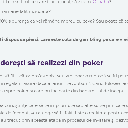
ot bankroll-ul pe care îl ai la jocul, să zicem,
Omaha
?
ei rămâne falit niciodată?
este 90% siguranță că vei rămâne mereu cu ceva? Sau poate că t
ti dispus să pierzi, care este cota de gambling pe care vrei
orești să realizezi din poker
Vrei să fii jucător profesionist sau vrei doar o metodă să îți petr
ii în egală măsură dacă ai anumite „outsuri”. Când folosesc ac
ezi spre poker și care nu fac parte din bankroll-ul de început.
 cunoștințe care să te împrumute sau alte surse prin care să
es la început, vei ajunge să fii falit. Este o realitate pentru c
ii au trecut prin această etapă în procesul de învățare și dezvo