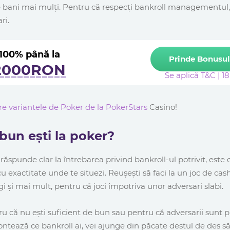
pe bani mai mulți. Pentru că respecți bankroll managementul,
ri.
100% până la
Prinde Bonusu
2000RON
Se aplică T&C | 1
pre variantele de Poker de la PokerStars
Casino!
un ești la poker?
ăspunde clar la întrebarea privind bankroll-ul potrivit, este 
 cu exactitate unde te situezi. Reușești să faci la un joc de cas
i și mai mult, pentru că joci împotriva unor adversari slabi.
ntru că nu ești suficient de bun sau pentru că adversarii sunt p
ontează ce bankroll ai, vei ajunge din păcate destul de des să