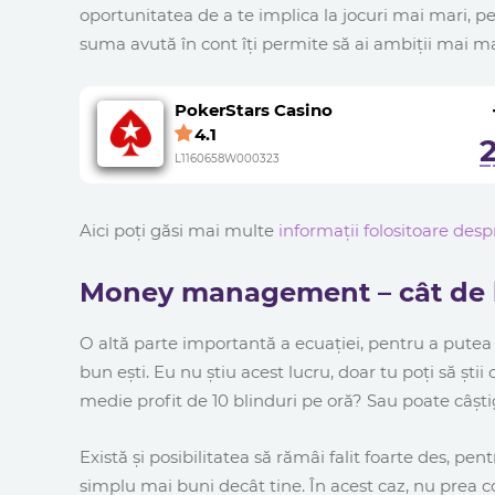
oportunitatea de a te implica la jocuri mai mari, 
suma avută în cont îți permite să ai ambiții mai ma
PokerStars Casino
4.1
L1160658W000323
Aici poți găsi mai multe
informații folositoare des
Money management – cât de b
O altă parte importantă a ecuației, pentru a putea r
bun ești. Eu nu știu acest lucru, doar tu poți să știi
medie profit de 10 blinduri pe oră? Sau poate câștig
Există și posibilitatea să rămâi falit foarte des, pe
simplu mai buni decât tine. În acest caz, nu prea c