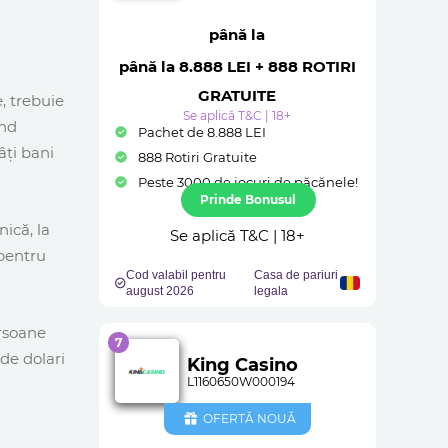
până la
până la 8.888 LEI + 888 ROTIRI
GRATUITE
, trebuie
Se aplică T&C | 18+
ând
Pachet de 8.888 LEI
âți bani
888 Rotiri Gratuite
Peste 3000 de jocuri de păcănele!
Prinde Bonusul
nică, la
Se aplică T&C | 18+
 pentru
Cod valabil pentru
Casa de pariuri
august 2026
legala
ersoane
7
de dolari
King Casino
L1160650W000194
OFERTĂ NOUĂ