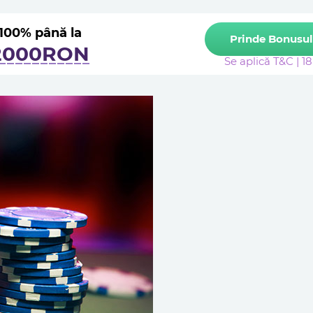
100% până la
Prinde Bonusu
2000RON
Se aplică T&C | 1