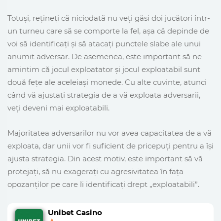
Totuși, rețineți că niciodată nu veți găsi doi jucători într-
un turneu care să se comporte la fel, așa că depinde de
voi să identificați și să atacați punctele slabe ale unui
anumit adversar. De asemenea, este important să ne
amintim că jocul exploatator și jocul exploatabil sunt
două fețe ale aceleiași monede. Cu alte cuvinte, atunci
când vă ajustați strategia de a vă exploata adversarii,
veți deveni mai exploatabili.
Majoritatea adversarilor nu vor avea capacitatea de a vă
exploata, dar unii vor fi suficient de pricepuți pentru a își
ajusta strategia. Din acest motiv, este important să vă
protejați, să nu exagerați cu agresivitatea în fața
opozanților pe care îi identificați drept „exploatabili”.
Unibet Casino