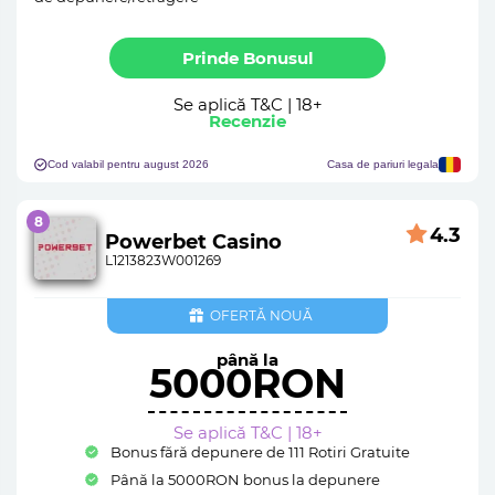
Prinde Bonusul
Se aplică T&C | 18+
Recenzie
Cod valabil pentru august 2026
Casa de pariuri legala
8
4.3
Powerbet Casino
L1213823W001269
OFERTĂ NOUĂ
până la
5000RON
Se aplică T&C | 18+
Bonus fără depunere de 111 Rotiri Gratuite
Până la 5000RON bonus la depunere