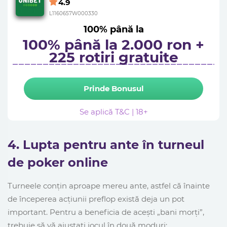
4.9
L1160657W000330
100% până la
100% până la 2.000 ron +
225 rotiri gratuite
Prinde Bonusul
Se aplică T&C | 18+
4. Lupta pentru ante în turneul
de poker online
Turneele conțin aproape mereu ante, astfel că înainte
de începerea acțiunii preflop există deja un pot
important. Pentru a beneficia de acești „bani morți”,
trebuie să vă ajustați jocul în două moduri: