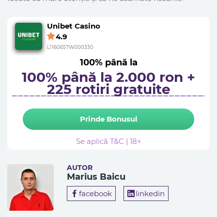
Unibet Casino
4.9
L1160657W000330
100% până la
100% până la 2.000 ron +
225 rotiri gratuite
Prinde Bonusul
Se aplică T&C | 18+
AUTOR
Marius Baicu
facebook
linkedin