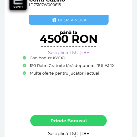
L1173107W000815
OFERTĂ NOUĂ
până la
4500 RON
Se aplică T&C | 18+
Cod bonus: KYCX1
150 Rotiri Gratuite fără depunere, RULAJ 1X
Multe oferte pentru jucătorii actuali
Prinde Bonusul
Se aplică T&C | 18+