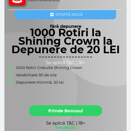
OFERTĂ NOUĂ
fără depunere
1000 Rotiri la
Shining Crown la
Depunere de 20 LEI
Se aplică T&C | 18+
1000 Rotiri Gratuite Shining Crown
Valabilitate 30 de zile
Depunere minimă: 20 lei
Prinde Bonusul
Se aplică T&C | 18+
Recenzie