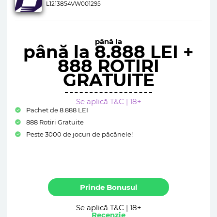
L1213854VW001295
până la
până la 8.888 LEI +
888 ROTIRI
GRATUITE
Se aplică T&C | 18+
Pachet de 8.888 LEI
888 Rotiri Gratuite
Peste 3000 de jocuri de păcănele!
Prinde Bonusul
Se aplică T&C | 18+
Recenzie