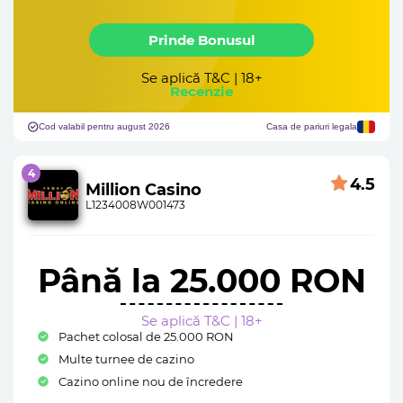
Prinde Bonusul
Se aplică T&C | 18+
Recenzie
Cod valabil pentru august 2026
Casa de pariuri legala
4
4.5
Million Casino
L1234008W001473
Până la 25.000 RON
Se aplică T&C | 18+
Pachet colosal de 25.000 RON
Multe turnee de cazino
Cazino online nou de încredere