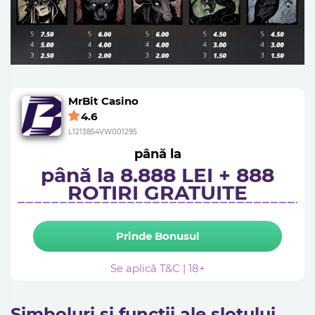
MrBit Casino
4.6
L1213854VW001295
până la
până la 8.888 LEI + 888
ROTIRI GRATUITE
Prinde Bonusul
Se aplică T&C | 18+
Simboluri și funcții ale slotului