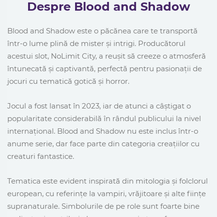
Despre Blood and Shadow
Blood and Shadow
este o păcănea care te transportă
într-o lume plină de mister și intrigi. Producătorul
acestui slot, NoLimit City, a reușit să creeze o atmosferă
întunecată și captivantă, perfectă pentru pasionații de
jocuri cu tematică gotică și horror.
Jocul a fost lansat în 2023, iar de atunci a câștigat o
popularitate considerabilă în rândul publicului la nivel
internațional. Blood and Shadow nu este inclus într-o
anume serie, dar face parte din categoria creațiilor cu
creaturi fantastice.
Tematica este evident inspirată din mitologia și folclorul
european, cu referințe la vampiri, vrăjitoare și alte ființe
supranaturale. Simbolurile de pe role sunt foarte bine