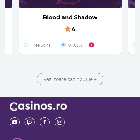
Blood and Shadow
4
Free Spins
94.03%
Vezi toate cazinourile
→