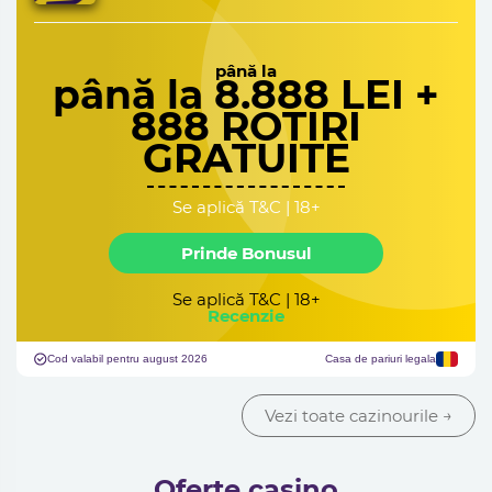
până la
până la 8.888 LEI +
888 ROTIRI
GRATUITE
Se aplică T&C | 18+
Prinde Bonusul
Se aplică T&C | 18+
Recenzie
Cod valabil pentru august 2026
Casa de pariuri legala
Vezi toate cazinourile
→
Oferte casino