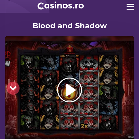
Blood and Shadow