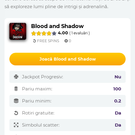
să exploreze lumi pline de intrigi și adrenalină.
Blood and Shadow
4.00
(
1
evaluări )
FREE SPINS
0
Joacă Blood and Shadow
Jackpot Progresiv:
Nu
Pariu maxim:
100
Pariu minim:
0.2
Rotiri gratuite:
Da
Simbolul scatter:
Da