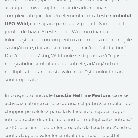
adaugă un nivel suplimentar de adrenalină și
complexitate jocului. Un element central este
simbolul
UFO Wild
, care apare pe rolele 2 până la 6 în timpul
jocului de bază. Acest simbol Wild nu doar că
înlocuiește alte icon-uri pentru a completa combinațiile
câștigătoare, dar are și o funcție unică de “abduction”.
După fiecare câștig, Wild-urile se deplasează în jos pe
role și abduc simbolurile de sub ele, adăugând un
multiplicator care crește valoarea câștigurilor în care
sunt implicate.
În plus, slotul include
funcția
Hellfire Feature
, care se
activează atunci când se adună cel puțin 3 simboluri de
chopper pe rolele 2 până la 5. Fiecare chopper trage
într-o direcție diferită, aplicând un multiplicator între x2
și x10 tuturor simbolurilor afectate de focul său. Acestea
sunt adăugate valorilor simbolurilor, sporind astfel