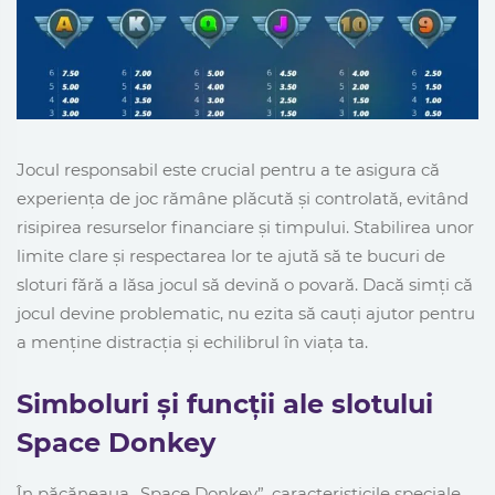
Jocul responsabil este crucial pentru a te asigura că
experiența de joc rămâne plăcută și controlată, evitând
risipirea resurselor financiare și timpului. Stabilirea unor
limite clare și respectarea lor te ajută să te bucuri de
sloturi fără a lăsa jocul să devină o povară. Dacă simți că
jocul devine problematic, nu ezita să cauți ajutor pentru
a menține distracția și echilibrul în viața ta.
Simboluri și funcții ale slotului
Space Donkey
În păcăneaua „Space Donkey”, caracteristicile speciale