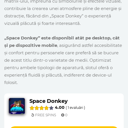
matrix-ului, împreună cu simbolurile și efectele vizuale,
contribuie la crearea unei atmosfere pline de energie și
distracție, făcând din „Space Donkey” o experiență
vizuală plăcută și foarte interesantă.
„Space Donkey” este disponibil atât pe desktop, cât
și pe dispozitive mobile
, asigurând astfel accesibilitate
și confort pentru persoanele care preferă să se bucure
de acest titlu dintr-o varietate de medii. Optimizat
pentru ambele tipologii de aparatură, slotul oferă o
experiență fluidă și plăcută, indiferent de device-ul
folosit.
Space Donkey
4.00
(
1
evaluări )
FREE SPINS
0