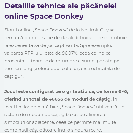
Detaliile tehnice ale păcănelei
online Space Donkey
Slotul online „Space Donkey” de la NoLimit City se
remarcă printr-o serie de detalii tehnice care contribuie
la experiența sa de joc captivantă. Spre exemplu,
valoarea RTP-ului este de 96.07%, ceea ce indică
procentajul teoretic de returnare a sumei pariate pe
termen lung și oferă publicului o șansă echitabilă de
câștiguri.
Jocul este configurat pe o grilă atipică, de forma 6×6,
oferind un total de 46656 de moduri de câștig
. În
locul liniilor de plată fixe, „Space Donkey” utilizează un
sistem de moduri de câștig bazat pe alinierea
simbolurilor adiacente, ceea ce permite mai multe
combinații câștigătoare într-o singură rotire.