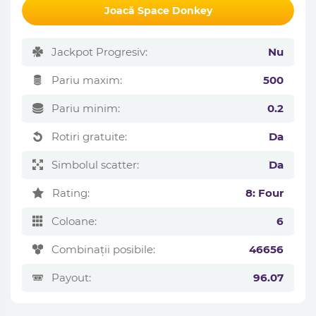
Joacă Space Donkey
Jackpot Progresiv:
Nu
Pariu maxim:
500
Pariu minim:
0.2
Rotiri gratuite:
Da
Simbolul scatter:
Da
Rating:
8: Four
Coloane:
6
Combinații posibile:
46656
Payout:
96.07