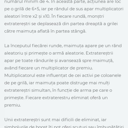
numărul minim de 4. În această parte, acțiunea are loc
pe o grilă de 6×5, iar pe rândul de sus apar multiplicatori
aleatori între x2 și x10. În fiecare rundă, monștri
extratereștri se deplasează din partea dreaptă a grilei
către maimuța aflată în partea stângă.
La începutul fiecărei runde, maimuța apare pe un rând
aleatoriu și primește o armă aleatorie. Extratereștrii
apar pe toate rândurile și avansează spre maimuță,
având fiecare un multiplicator de premiu.
Multiplicatorul este influențat de cei activi pe coloanele
de pe grilă, iar maimuța poate distruge mai mulți
extratereștri simultan, în funcție de arma pe care o
primește. Fiecare extraterestru eliminat oferă un
premiu.
Unii extratereștri sunt mai dificili de eliminat, iar
simbolurile de boost îți pot oferi scuturi sau îmbunătățiri