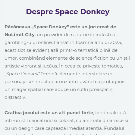
Despre Space Donkey
Păcăneaua „Space Donkey” este un joc creat de
NoLimit City
, un provider de renume în industria
gambling-ului online. Lansat în toamna anului 2023,
acest slot se evidențiază printr-o tematică plină de
umor, combinând elemente de science-fiction cu un stil
artistic vibrant și jucăuș. În ceea ce privește tematica,
„Space Donkey” îmbină elemente interstelare cu
personaje și simboluri amuzante, având ca protagonist
un măgar spațial care aduce un suflu proaspăt și
distractiv.
Grafica jocului este un alt punct forte
, fiind realizată
într-un stil caricatural și colorat, cu animații dinamice și
cu un design care captează imediat atenția. Fundalul