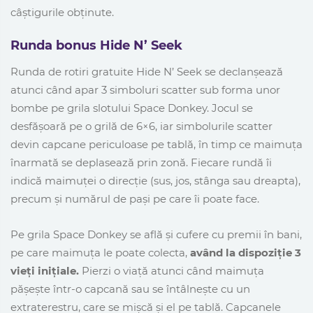
câștigurile obținute.
Runda bonus Hide N’ Seek
Runda de rotiri gratuite Hide N’ Seek se declanșează
atunci când apar 3 simboluri scatter sub forma unor
bombe pe grila slotului Space Donkey. Jocul se
desfășoară pe o grilă de 6×6, iar simbolurile scatter
devin capcane periculoase pe tablă, în timp ce maimuța
înarmată se deplasează prin zonă. Fiecare rundă îi
indică maimuței o direcție (sus, jos, stânga sau dreapta),
precum și numărul de pași pe care îi poate face.
Pe grila Space Donkey se află și cufere cu premii în bani,
pe care maimuța le poate colecta,
având la dispoziție 3
vieți inițiale.
Pierzi o viață atunci când maimuța
pășește într-o capcană sau se întâlnește cu un
extraterestru, care se mișcă și el pe tablă. Capcanele