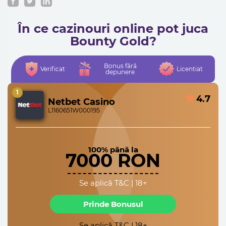
În ce cazinouri online pot juca
Bounty Gold?
Bonus fără
Verificat
Licentiat
depunere
1
4.7
Netbet Casino
L1160651W000195
100% până la
7000 RON
Se aplică T&C | 18+
Prinde Bonusul
Se aplică T&C | 18+