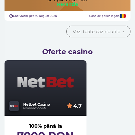
Recenzie
Cod valabil pentru august 2026
Casa de pariuri legala
Vezi toate cazinourile
→
Oferte casino
Netbet Casino
4.7
L1160651W000195
100% până la