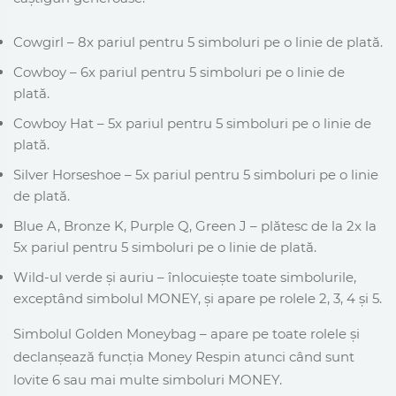
Cowgirl – 8x pariul pentru 5 simboluri pe o linie de plată.
Cowboy – 6x pariul pentru 5 simboluri pe o linie de
plată.
Cowboy Hat – 5x pariul pentru 5 simboluri pe o linie de
plată.
Silver Horseshoe – 5x pariul pentru 5 simboluri pe o linie
de plată.
Blue A, Bronze K, Purple Q, Green J – plătesc de la 2x la
5x pariul pentru 5 simboluri pe o linie de plată.
Wild-ul verde și auriu – înlocuiește toate simbolurile,
exceptând simbolul MONEY, și apare pe rolele 2, 3, 4 și 5.
Simbolul Golden Moneybag – apare pe toate rolele și
declanșează funcția Money Respin atunci când sunt
lovite 6 sau mai multe simboluri MONEY.