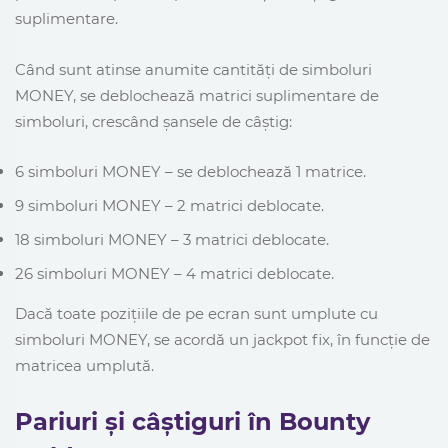
suplimentare.
Când sunt atinse anumite cantități de simboluri
MONEY, se deblochează matrici suplimentare de
simboluri, crescând șansele de câștig:
6 simboluri MONEY – se deblochează 1 matrice.
9 simboluri MONEY – 2 matrici deblocate.
18 simboluri MONEY – 3 matrici deblocate.
26 simboluri MONEY – 4 matrici deblocate.
Dacă toate pozițiile de pe ecran sunt umplute cu
simboluri MONEY, se acordă un jackpot fix, în funcție de
matricea umplută.
Pariuri și câștiguri în Bounty