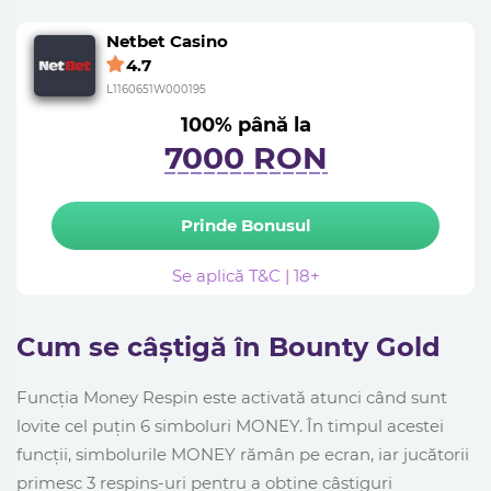
Netbet Casino
4.7
L1160651W000195
100% până la
7000 RON
Prinde Bonusul
Se aplică T&C | 18+
Cum se câștigă în Bounty Gold
Funcția Money Respin este activată atunci când sunt
lovite cel puțin 6 simboluri MONEY. În timpul acestei
funcții, simbolurile MONEY rămân pe ecran, iar jucătorii
primesc 3 respins-uri pentru a obține câștiguri