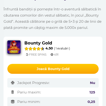
Înfruntă bandiții și pornește într-o aventură sălbatică în
căutarea comorilor din vestul sălbatic, în jocul „Bounty
Gold”. Această călătorie pe o grilă de 5×3 și 20 de linii de
plată promite un câștig maxim de 5.000x pariul.
Bounty Gold
4.50
(
1
evaluări )
FREE SPINS
491
Joacă Bounty Gold
Jackpot Progresiv:
Nu
Pariu maxim:
125
Pariu minim:
0,25