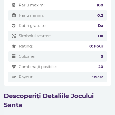
Pariu maxim:
100
Pariu minim:
0.2
Rotiri gratuite:
Da
Simbolul scatter:
Da
Rating:
8: Four
Coloane:
5
Combinații posibile:
20
Payout:
95.92
Descoperiți Detaliile Jocului
Santa