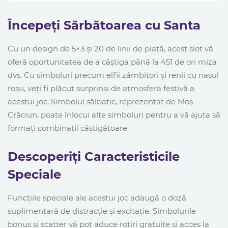
Începeți Sărbătoarea cu Santa
Cu un design de 5×3 și 20 de linii de plată, acest slot vă
oferă oportunitatea de a câștiga până la 451 de ori miza
dvs. Cu simboluri precum elfii zâmbitori și renii cu nasul
roșu, veți fi plăcut surprinși de atmosfera festivă a
acestui joc. Simbolul sălbatic, reprezentat de Moș
Crăciun, poate înlocui alte simboluri pentru a vă ajuta să
formați combinații câștigătoare.
Descoperiți Caracteristicile
Speciale
Funcțiile speciale ale acestui joc adaugă o doză
suplimentară de distracție și excitație. Simbolurile
bonus și scatter vă pot aduce rotiri gratuite și acces la