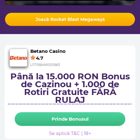
Joacă Rocket Blast Megaways
Betano Casino
4.7
L1170664W000663
Până la 15.000 RON Bonus
de Cazinou + 1.000 de
Rotiri Gratuite FĂRĂ
RULAJ
Prinde Bonusul
Se aplică T&C | 18+