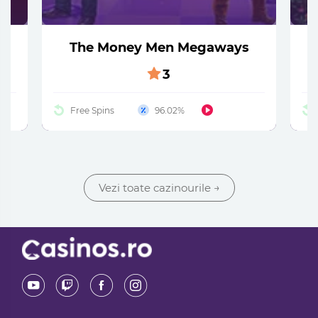
The Money Men Megaways
3
Free Spins
96.02%
Vezi toate cazinourile
→