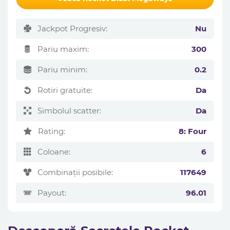
Jackpot Progresiv:
Nu
Pariu maxim:
300
Pariu minim:
0.2
Rotiri gratuite:
Da
Simbolul scatter:
Da
Rating:
8: Four
Coloane:
6
Combinații posibile:
117649
Payout:
96.01