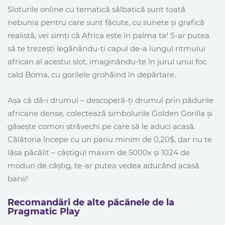
Sloturile online cu tematică sălbatică sunt toată
nebunia pentru care sunt făcute, cu sunete și grafică
realistă, vei simți că Africa este în palma ta! S-ar putea
să te trezești legănându-ți capul de-a lungul ritmului
african al acestui slot, imaginându-te în jurul unui foc
cald Boma, cu gorilele grohăind în depărtare.
Așa că dă-i drumul – descoperă-ți drumul prin pădurile
africane dense, colectează simbolurile Golden Gorilla și
găsește comori străvechi pe care să le aduci acasă.
Călătoria începe cu un pariu minim de 0,20$, dar nu te
lăsa păcălit – câștigul maxim de 5000x și 1024 de
moduri de câștig, te-ar putea vedea aducând acasă
banii!
Recomandări de alte păcănele de la
Pragmatic Play