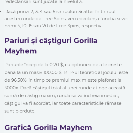
redeclanșări sunt jucate la nivelul 3.
Dacă prinzi 2, 3, 4 sau 5 simboluri Scatter în timpul
acestei runde de Free Spins, vei redeclanșa funcția și vei
primi 5, 10, 15 sau 20 de Free Spins, respectiv.
Pariuri și câștiguri Gorilla
Mayhem
Pariurile încep de la 0,20 $, cu opțiunea de a le crește
până la un masiv 100,00 $. RTP-ul teoretic al jocului este
de 96,50%, în timp ce premiul maxim este plafonat la
5000x. Dacă câștigul total al unei runde atinge această
sumă de câștig maxim, runda se va încheia imediat,
câștigul va fi acordat, iar toate caracteristicile rămase
sunt pierdute.
Grafică Gorilla Mayhem