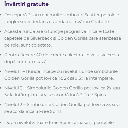
Învârtiri gratuite
Descoperă 3 sau mai multe simboluri Scatter pe rolele
junglei și vei declanșa Runda de Învârtiri Gratuite.
Această rundă are o funcție progresivă în care toate
capetele de Silverback și Golden Gorilla care aterizează
pe role, sunt colectate.
Pentru fiecare 40 de capete colectate, nivelul va crește
după cum urmează:
Nivelul 1 – Runda începe cu nivelul 1, unde simbolurile
Golden Gorilla pot lovi ca 1x, 2x sau 3x la întâmplare.
Nivelul 2 – Simbolurile Golden Gorilla pot lovi ca 2x sau
3x la întâmplare și vi se acordă încă 3 Free Spins.
Nivelul 3 – Simbolurile Golden Gorilla pot lovi ca 3x și vi
se acordă încă 3 Free Spins.
După nivelul 3, toate Free Spins rămase și posibilele