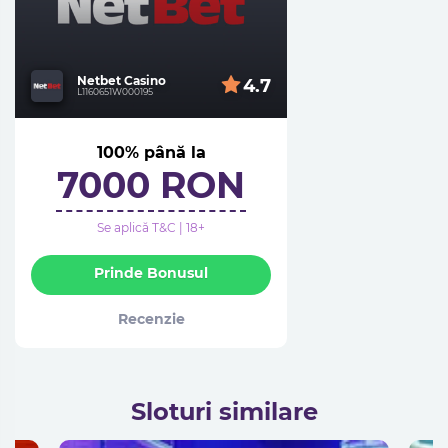
Netbet Casino
4.7
L1160651W000195
100% până la
7000 RON
Se aplică T&C | 18+
Prinde Bonusul
Recenzie
Sloturi similare