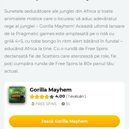
Sunetele seducătoare ale junglei din Africa și toate
animalele mistice care o locuiesc vă aduc adevăratul
rege al junglei – Gorilla Mayhem! Această ultimă lansare
de la Pragmatic games este amplasată pe o rolă cu
grilă 4×5, cu tobe bongo în ritm alert bătând în fundal –
aducând Africa la tine. Cu o rundă de Free Spins
declanșată fie de Scatters care aterizează pe role, fie
poți cumpăra runda de Free Spins la 80x pariul tău
actual.
Gorilla Mayhem
4.00
(
1
evaluări )
FREE SPINS
30
Joacă Gorilla Mayhem