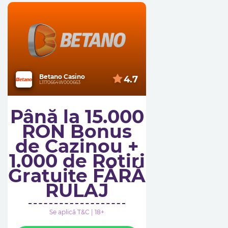
Betano Casino
4.7
L1170664W000663
Până la 15.000
RON Bonus
de Cazinou +
1.000 de Rotiri
Gratuite FĂRĂ
RULAJ
Se aplică T&C | 18+