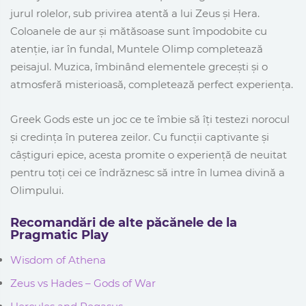
jurul rolelor, sub privirea atentă a lui Zeus și Hera.
Coloanele de aur și mătăsoase sunt împodobite cu
atenție, iar în fundal, Muntele Olimp completează
peisajul. Muzica, îmbinând elementele grecești și o
atmosferă misterioasă, completează perfect experiența.
Greek Gods este un joc ce te îmbie să îți testezi norocul
și credința în puterea zeilor. Cu funcții captivante și
câștiguri epice, acesta promite o experiență de neuitat
pentru toți cei ce îndrăznesc să intre în lumea divină a
Olimpului.
Recomandări de alte păcănele de la
Pragmatic Play
Wisdom of Athena
Zeus vs Hades – Gods of War