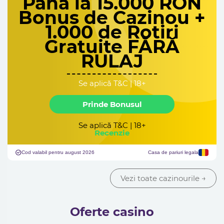
Până la 15.000 RON
Bonus de Cazinou +
1.000 de Rotiri
Gratuite FĂRĂ
RULAJ
Se aplică T&C | 18+
Prinde Bonusul
Se aplică T&C | 18+
Recenzie
Cod valabil pentru august 2026
Casa de pariuri legala
Vezi toate cazinourile
→
Oferte casino