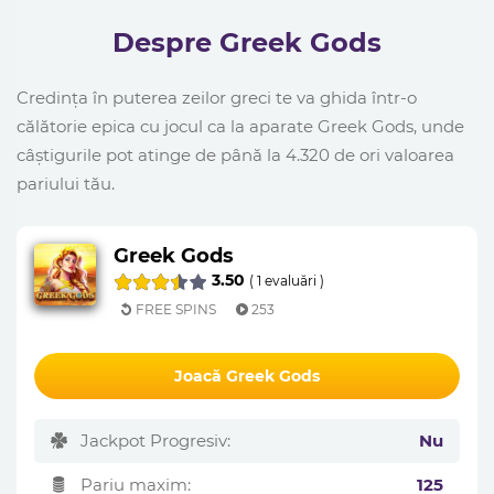
Despre Greek Gods
Credința în puterea zeilor greci te va ghida într-o
călătorie epica cu jocul ca la aparate Greek Gods, unde
câștigurile pot atinge de până la 4.320 de ori valoarea
pariului tău.
Greek Gods
3.50
(
1
evaluări )
FREE SPINS
253
Joacă Greek Gods
Jackpot Progresiv:
Nu
Pariu maxim:
125