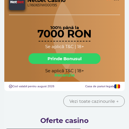
Netbet Casino
L1160651W000195
100% până la
7000 RON
Se aplică T&C | 18+
Prinde Bonusul
Se aplică T&C | 18+
Recenzie
Cod valabil pentru august 2026
Casa de pariuri legala
Vezi toate cazinourile
→
Oferte casino