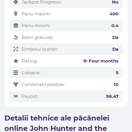
Jackpot Progresiv:
Nu
Pariu maxim:
400
Pariu minim:
0.4
Rotiri gratuite:
Da
Simbolul scatter:
Da
Rating:
9: Four months
Coloane:
5
Combinații posibile:
10
Payout:
96.47
Detalii tehnice ale păcănelei
online John Hunter and the