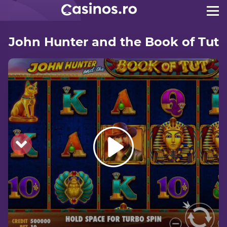
John Hunter and the Book of Tut