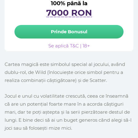
100% până la
7000 RON
Prinde Bonusul
Se aplică T&C | 18+
Cartea magică este simbolul special al jocului, având
dublu-rol, de Wild (înlocuiește orice simbol pentru a
realiza combinații câștigătoare) și de Scatter.
Jocul e unul cu volatilitate crescută, ceea ce înseamnă
că are un potențial foarte mare în a acorda câștiguri
mari, dar te poți aștepta și la serii pierzătoare destul de
lungi. E bine deci să ai un buget generos când alegi să-l
joci sau să folosești mize mici.