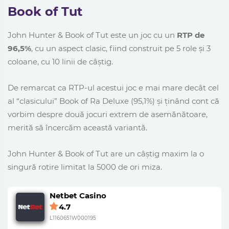
Book of Tut
John Hunter & Book of Tut este un joc cu un
RTP de
96,5%
, cu un aspect clasic, fiind construit pe 5 role și 3
coloane, cu 10 linii de câștig.
De remarcat ca RTP-ul acestui joc e mai mare decât cel
al “clasicului” Book of Ra Deluxe (95,1%) și ținând cont că
vorbim despre două jocuri extrem de asemănătoare,
merită să încercăm această variantă.
John Hunter & Book of Tut are un câștig maxim la o
singură rotire limitat la 5000 de ori miza.
Netbet Casino
4.7
L1160651W000195