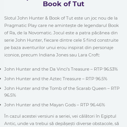
Book of Tut
Slotul John Hunter & Book of Tut este un joc nou de la
Pragmatic Play care ne amintește de legendarul Book
of Ra, de la Novomatic.
Jocul este a patra păcănea din
serie John Hunter, fiecare dintre cele 5 fiind construite
pe baza aventurilor unui erou inspirat din personaje
iconice, precum Indiana Jones sau Lara Croft:
John Hunter and the Da Vinci’s Treasure – RTP 96.53%
John Hunter and the Aztec Treasure – RTP 96.5%
John Hunter and the Tomb of the Scarab Queen – RTP
96.5%
John Hunter and the Mayan Gods – RTP 96.46%
În cazul acestei versiuni a seriei, vei călători în Egiptul
Antic, unde va trebui să depășești diverse obstacole, să