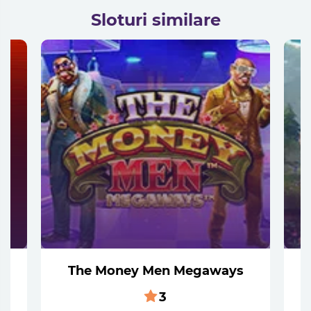
Sloturi similare
The Money Men Megaways
3