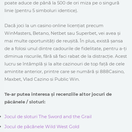
poate aduce de până la 500 de ori miza pe o singură
linie (pentru 5 simboluri identice).
Dacă joci la un casino online licențiat precum
WinMasters, Betano, Netbet sau Superbet, vei avea și
mai multe oportunități de reușită. În plus, există șansa
de a folosi unul dintre cadourile de fidelitate, pentru a-ți
diminua riscurile, fără să faci rabat de la distracție. Acest
lucru se întâmplă și la alte cazinouri de top față de cele
amintite anterior, printre care se numără și 888Casino,
Maxbet, Vlad Cazino si Public Win
.
Te-ar putea interesa și recenziile altor jocuri de
păcănele / sloturi:
Jocul de sloturi The Sword and the Grail
Jocul de păcănele Wild West Gold