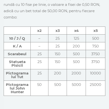
rundă cu 10 fise pe linie, o valoare a fisei de 0,50 RON,
adică cu un bet total de 50,00 RON, pentru fiecare
combo:
x2
x3
x4
x5
10 / J / Q
–
25
125
500
K / A
–
25
200
750
Scarabeul
25
150
500
3750
Statueta
25
150
500
3750
Pisicii
Pictograma
25
200
2000
10000
lui Tut
Pictograma
50
500
5000
25000
lui John
Hunter