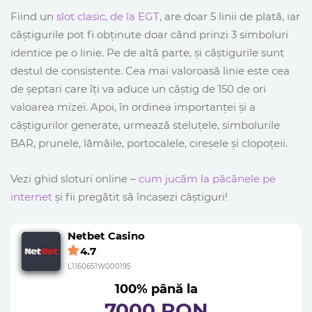
Fiind un
slot clasic, de la EGT
, are doar 5 linii de plată, iar
câștigurile pot fi obținute doar când prinzi 3 simboluri
identice pe o linie. Pe de altă parte, și câștigurile sunt
destul de consistente. Cea mai valoroasă linie este cea
de șeptari care îți va aduce un câștig de 150 de ori
valoarea mizei. Apoi, în ordinea importanței și a
câștigurilor generate, urmează steluțele, simbolurile
BAR, prunele, lămâile, portocalele, cireșele și clopoțeii.
Vezi ghid sloturi online –
cum jucăm la păcănele pe
internet
și fii pregătit să încasezi câștiguri!
Netbet Casino
4.7
L1160651W000195
100% până la
7000 RON