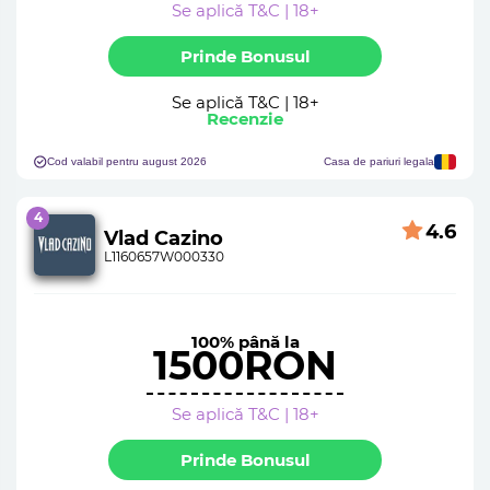
Se aplică T&C | 18+
Prinde Bonusul
Se aplică T&C | 18+
Recenzie
Cod valabil pentru august 2026
Casa de pariuri legala
4
4.6
Vlad Cazino
L1160657W000330
100% până la
1500RON
Se aplică T&C | 18+
Prinde Bonusul