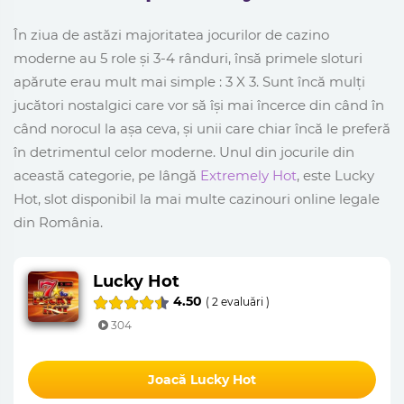
În ziua de astăzi majoritatea jocurilor de cazino
moderne au 5 role și 3-4 rânduri, însă primele sloturi
apărute erau mult mai simple : 3 X 3. Sunt încă mulți
jucători nostalgici care vor să își mai încerce din când în
când norocul la așa ceva, și unii care chiar încă le preferă
în detrimentul celor moderne. Unul din jocurile din
această categorie, pe lângă
Extremely Hot
,
este Lucky
Hot, slot disponibil la mai multe cazinouri online legale
din România.
Lucky Hot
4.50
(
2
evaluări )
304
Joacă Lucky Hot