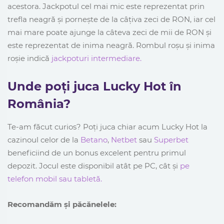
acestora. Jackpotul cel mai mic este reprezentat prin
trefla neagră și pornește de la câțiva zeci de RON, iar cel
mai mare poate ajunge la câteva zeci de mii de RON și
este reprezentat de inima neagră. Rombul roșu și inima
roșie indică
jackpoturi intermediare.
Unde poți juca Lucky Hot în
România?
Te-am făcut curios? Poți juca chiar acum Lucky Hot la
cazinoul celor de la
Betano
,
Netbet
sau
Superbet
beneficiind de un bonus excelent pentru primul
depozit. Jocul este disponibil atât pe PC, cât și
pe
telefon mobil sau tabletă.
Recomandăm și păcănelele: