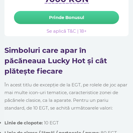
Prinde Bonusul
Se aplică T&C | 18+
Simboluri care apar în
păcăneaua Lucky Hot și cât
plătește fiecare
În acest titlu de excepție de la EGT, pe rolele de joc apar
mai multe icon-uri tematice, caracteristice zonei de
păcănele clasice, ca la aparate. Pentru un pariu
standard, de 10 EGT, se achită următoarele valori:
Linie de clopote:
10 EGT
Linie de cireșe / lămâi / portocale / prune
: 80 EGT