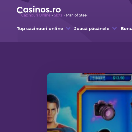
Cazinouri Online
»
Slots
»
Man of Steel
Top cazinouri online
Joacă păcănele
Bonu