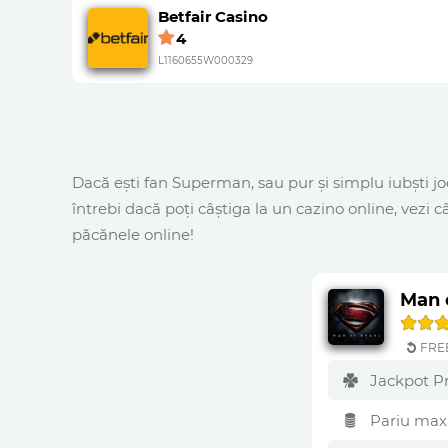
Betfair Casino
4
L1160655W000329
Dacă ești fan Superman, sau pur și simplu iubști joc
întrebi dacă poți câștiga la un cazino online, vezi 
păcănele online!
Man o
FRE
Jackpot Pr
Pariu max