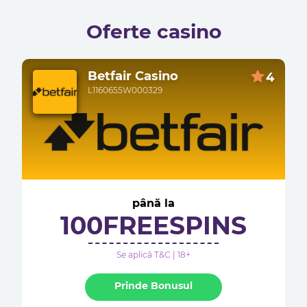
Oferte casino
Betfair Casino
4
L1160655W000329
până la
100FREESPINS
Se aplică T&C | 18+
Prinde Bonusul