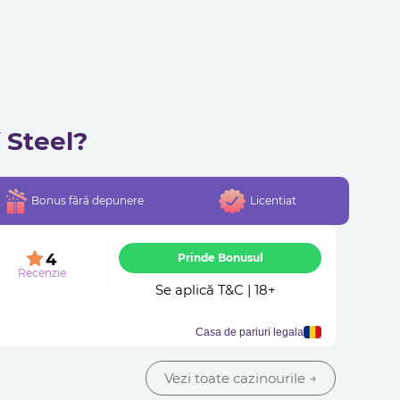
 Steel?
Bonus fără depunere
Licentiat
4
Prinde Bonusul
Recenzie
Se aplică T&C | 18+
Casa de pariuri legala
Vezi toate cazinourile
→