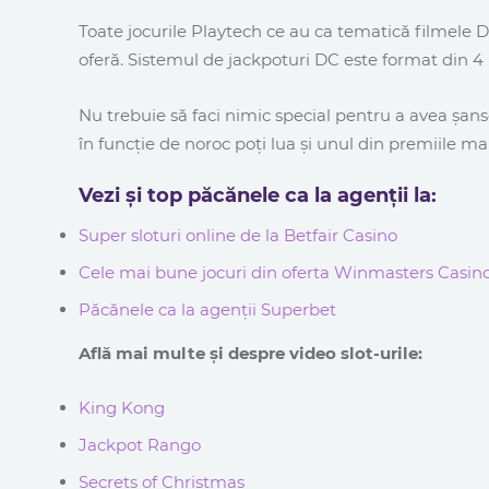
Toate jocurile Playtech ce au ca tematică filmele DC
oferă. Sistemul de jackpoturi DC este format din 4 
Nu trebuie să faci nimic special pentru a avea șanse
în funcție de noroc poți lua și unul din premiile ma
Vezi și top păcănele ca la agenții la:
Super sloturi online de la Betfair Casino
Cele mai bune jocuri din oferta Winmasters Casin
Păcănele ca la agenții Superbet
Află mai multe și despre video slot-urile:
King Kong
Jackpot Rango
Secrets of Christmas