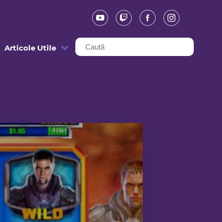
Articole Utile