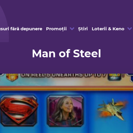
suri fără depunere
Promoții
Știri
Loterii & Keno
Man of Steel