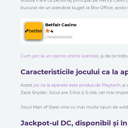
Acesta îl are ca personaj principal pe Henry Cavill 
bucurat de un adevărat buget la Box Office, acolo 
Betfair Casino
4
L1160655W000329
Cum joci la un cazino online licențiat
, și de ce treb
Caracteristicile jocului ca la 
Acest
joc ca la aparate este produs de Playtech,
și 
Zack Snyder. Jocul are 3 linii și 5 role, cel mai imp
Jocul Man of Steel vine cu mai multe tipuri de wild-
Jackpot-ul DC, disponibil și î