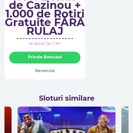
de Cazinou +
1.000 de Rotiri
Gratuite FĂRĂ
RULAJ
Se aplică T&C | 18+
Prinde Bonusul
Recenzie
Sloturi similare