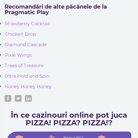
Recomandări de alte păcănele de la
Pragmatic Play
Strawberry Cocktail
Chicken Drop
Diamond Cascade
Pixie Wings
Trees of Treasure
Ultra Hold and Spin
Honey Honey Honey
În ce cazinouri online pot juca
PIZZA! PIZZA? PIZZA!?
Bonus fără