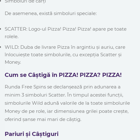
Simboluri de cărți
De asemenea, există simboluri speciale:
SCATTER: Logo-ul Pizza! Pizza! Pizza! apare pe toate
rolele.
WILD: Duba de livrare Pizza în argintiu și auriu, care
înlocuiește toate simbolurile, cu excepția Scatter și
Money.
Cum se Câștigă în PIZZA! PIZZA? PIZZA!
Runda Free Spins se declanșează prin adunarea a
minim 3 simboluri Scatter. În timpul acestei funcții,
simbolurile Wild adună valorile de la toate simbolurile
Money de pe role, iar dimensiunea grilei poate crește,
oferind șanse mai mari de câștig.
Pariuri și Câștiguri