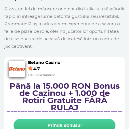
Pizza, un fel de mâncare originar din Italia, s-a răspândit
rapid în întreaga lume datorită gustului său irezistibil.
Pragmatic Play a adus acum experiența de a savura o
felie de pizza pe role, oferind jucătorilor oportunitatea
de a se bucura de această delicatesă într-un cadru de
joc captivant.
Betano Casino
4.7
L1170664W000663
Până la 15.000 RON Bonus
de Cazinou + 1.000 de
Rotiri Gratuite FĂRĂ
RULAJ
Prinde Bonusul