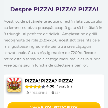
Despre PIZZA! PIZZA? PIZZA!
Acest joc de păcănele te aduce direct în fața cuptorului
cu lemne, cu pizza proaspăt coaptă gata să fie tăiată în
8 triunghiuri perfecte de deliciu. Amplasat pe o grilă
neobișnuită de role 2x3x4x5x6, acest slot prezintă cele
mai gustoase ingrediente pentru a crea câștiguri
senzaționale. Cu un câștig maxim de 7200x, fiecare
rotire este o șansă de a câștiga mari, mai ales în runda
Free Spins sau în funcția de colectare a banilor.
PIZZA! PIZZA? PIZZA!
4.00
(
1
evaluări )
FREE SPINS
384
Joacă PIZZA! PIZZA? PIZZA!