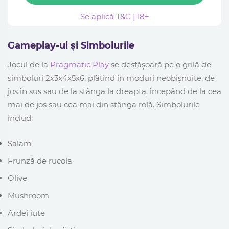
Se aplică T&C | 18+
Gameplay-ul și Simbolurile
Jocul de la
Pragmatic Play
se desfășoară pe o grilă de
simboluri 2x3x4x5x6, plătind în moduri neobișnuite, de
jos în sus sau de la stânga la dreapta, începând de la cea
mai de jos sau cea mai din stânga rolă. Simbolurile
includ:
Salam
Frunză de rucola
Olive
Mushroom
Ardei iute