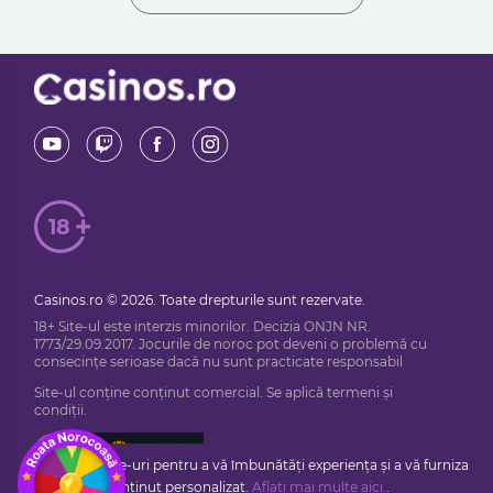
18
Casinos.ro © 2026. Toate drepturile sunt rezervate.
18+ Site-ul este interzis minorilor. Decizia ONJN NR.
1773/29.09.2017. Jocurile de noroc pot deveni o problemă cu
consecințe serioase dacă nu sunt practicate responsabil
Site-ul conține conținut comercial. Se aplică termeni și
condiții.
Folosim cookie-uri pentru a vă îmbunătăți experiența și a vă furniza
conținut personalizat.
Aflați mai multe aici.
.