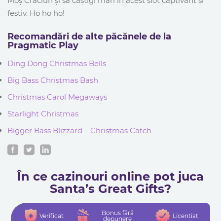
Moș Crăciun și să câștigi mari în acest slot captivant și
festiv. Ho ho ho!
Recomandări de alte păcănele de la
Pragmatic Play
Ding Dong Christmas Bells
Big Bass Christmas Bash
Christmas Carol Megaways
Starlight Christmas
Bigger Bass Blizzard – Christmas Catch
În ce cazinouri online pot juca
Santa’s Great Gifts?
Bonus fără
Verificat
Licentiat
depunere