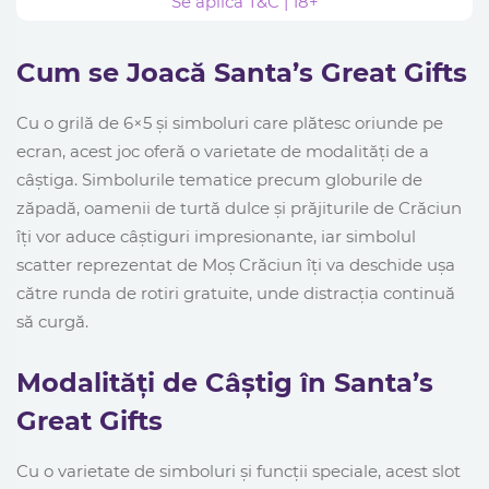
Se aplică T&C | 18+
Cum se Joacă Santa’s Great Gifts
Cu o grilă de 6×5 și simboluri care plătesc oriunde pe
ecran, acest joc oferă o varietate de modalități de a
câștiga. Simbolurile tematice precum globurile de
zăpadă, oamenii de turtă dulce și prăjiturile de Crăciun
îți vor aduce câștiguri impresionante, iar simbolul
scatter reprezentat de Moș Crăciun îți va deschide ușa
către runda de rotiri gratuite, unde distracția continuă
să curgă.
Modalități de Câștig în Santa’s
Great Gifts
Cu o varietate de simboluri și funcții speciale, acest slot