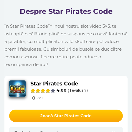
Despre Star Pirates Code
În Star Pirates Code™, noul nostru slot video 3×5, te
așteaptă o călătorie plină de suspans pe o navă fantomă
a piraților, cu multiplicatori wild skull care pot aduce
premii fabuloase. Cu simboluri de busolă ce duc către
comori ascunse, fiecare rotire poate aduce o
recompensă de aur!
Star Pirates Code
4.00
(
1
evaluări )
279
Joacă Star Pirates Code