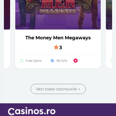
The Money Men Megaways
3
Free Spins
96.02%
Vezi toate cazinourile
→