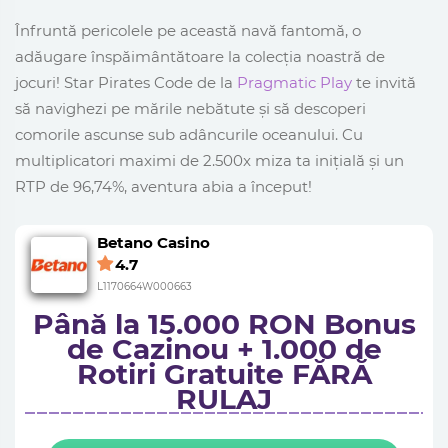
Înfruntă pericolele pe această navă fantomă, o
adăugare înspăimântătoare la colecția noastră de
jocuri! Star Pirates Code de la
Pragmatic Play
te invită
să navighezi pe mările nebătute și să descoperi
comorile ascunse sub adâncurile oceanului. Cu
multiplicatori maximi de 2.500x miza ta inițială și un
RTP de 96,74%, aventura abia a început!
Betano Casino
4.7
L1170664W000663
Până la 15.000 RON Bonus
de Cazinou + 1.000 de
Rotiri Gratuite FĂRĂ
RULAJ