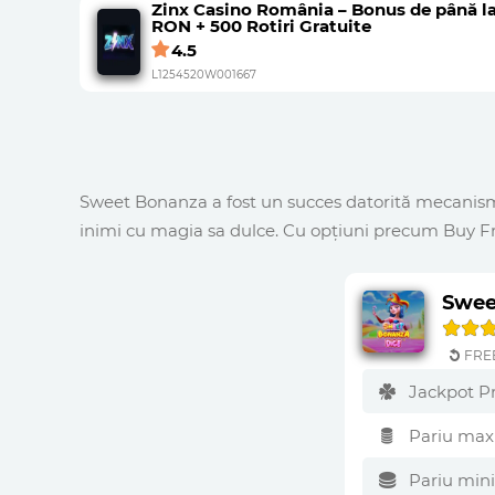
Zinx Casino România – Bonus de până la
RON + 500 Rotiri Gratuite
4.5
L1254520W001667
Sweet Bonanza a fost un succes datorită mecanismu
inimi cu magia sa dulce. Cu opțiuni precum Buy Free
Swee
FRE
Jackpot Pr
Pariu max
Pariu min