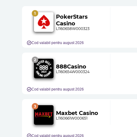
1
PokerStars
Casino
L1160658W000323
Cod valabil pentru august 2026
2
888Casino
L1160654W000324
Cod valabil pentru august 2026
3
Maxbet Casino
L1160661W000651
Cod valabil pentru august 2026