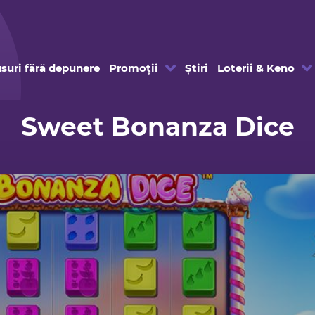
suri fără depunere
Promoții
Știri
Loterii & Keno
Sweet Bonanza Dice