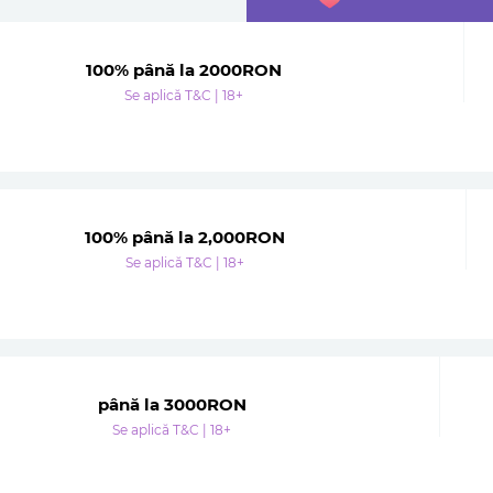
100% până la
2000RON
Se aplică T&C | 18+
100% până la
2,000RON
Se aplică T&C | 18+
până la
3000RON
Se aplică T&C | 18+