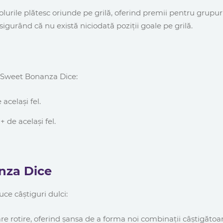
olurile plătesc oriunde pe grilă, oferind premii pentru grupu
asigurând că nu există niciodată poziții goale pe grilă.
n Sweet Bonanza Dice:
același fel.
 de același fel.
nza Dice
ce câștiguri dulci:
 rotire, oferind șansa de a forma noi combinații câștigătoar