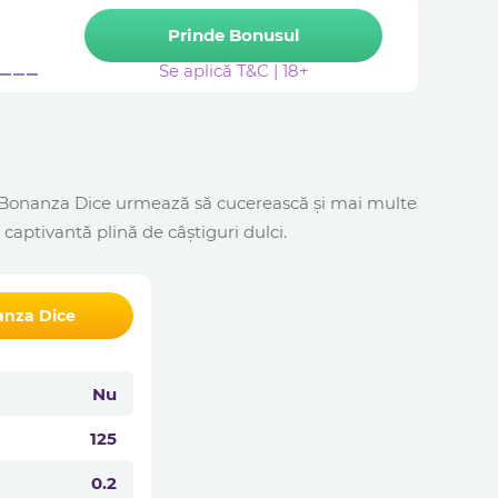
Prinde Bonusul
Se aplică T&C | 18+
et Bonanza Dice urmează să cucerească și mai multe
captivantă plină de câștiguri dulci.
anza Dice
Nu
125
0.2