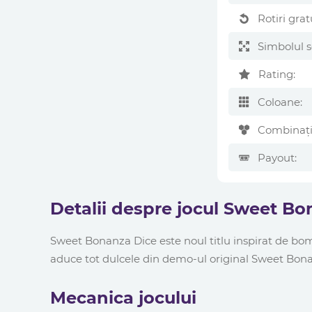
Rotiri grat
Simbolul s
Rating:
Coloane:
Combinații
Payout:
Detalii despre jocul Sweet Bo
Sweet Bonanza Dice este noul titlu inspirat de bom
aduce tot dulcele din demo-ul original Sweet Bonanz
Mecanica jocului