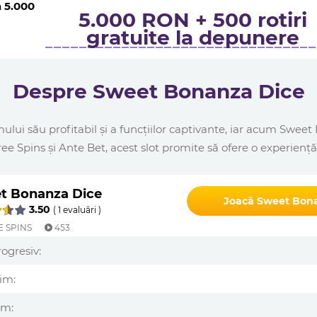
 5.000
5.000 RON + 500 rotiri
gratuite la depunere
Despre Sweet Bonanza Dice
lui său profitabil și a funcțiilor captivante, iar acum Swe
 Spins și Ante Bet, acest slot promite să ofere o experiență 
t Bonanza Dice
Joacă Sweet Bon
3.50
(
1
evaluări )
E SPINS
453
ogresiv:
im:
im: