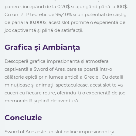
pariere, începând de la 0,20$ și ajungând până la 100$.
Cu un RTP teoretic de 96,40% și un potențial de câștig
de până la 10.000x, acest slot promite o experiență de
joc captivantă și plină de satisfacții.
Grafica și Ambianța
Descoperă grafica impresionantă și atmosfera
captivantă a Sword of Ares, care te poartă într-o
călătorie epică prin lumea antică a Greciei. Cu detalii
minuțioase și animații spectaculoase, acest slot te va
cuceri cu fiecare rotire, oferindu-ți o experiență de joc
memorabilă și plină de aventură.
Concluzie
Sword of Ares este un slot online impresionant și