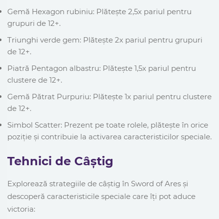
Gemă Hexagon rubiniu: Plătește 2,5x pariul pentru
grupuri de 12+.
Triunghi verde gem: Plătește 2x pariul pentru grupuri
de 12+.
Piatră Pentagon albastru: Plătește 1,5x pariul pentru
clustere de 12+.
Gemă Pătrat Purpuriu: Plătește 1x pariul pentru clustere
de 12+.
Simbol Scatter: Prezent pe toate rolele, plătește în orice
poziție și contribuie la activarea caracteristicilor speciale.
Tehnici de Câștig
Explorează strategiile de câștig în Sword of Ares și
descoperă caracteristicile speciale care îți pot aduce
victoria: