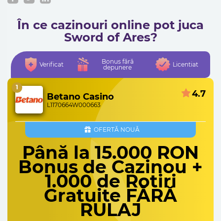
În ce cazinouri online pot juca
Sword of Ares?
Bonus fără
Verificat
Licentiat
depunere
1
4.7
Betano Casino
L1170664W000663
OFERTĂ NOUĂ
Până la 15.000 RON
Bonus de Cazinou +
1.000 de Rotiri
Gratuite FĂRĂ
RULAJ