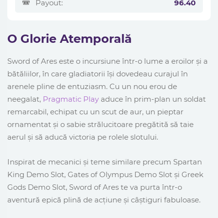
Payout:
96.40
O Glorie Atemporală
Sword of Ares este o incursiune într-o lume a eroilor și a
bătăliilor, în care gladiatorii își dovedeau curajul în
arenele pline de entuziasm. Cu un nou erou de
neegalat,
Pragmatic Play
aduce în prim-plan un soldat
remarcabil, echipat cu un scut de aur, un pieptar
ornamentat și o sabie strălucitoare pregătită să taie
aerul și să aducă victoria pe rolele slotului.
Inspirat de mecanici și teme similare precum Spartan
King Demo Slot, Gates of Olympus Demo Slot și Greek
Gods Demo Slot, Sword of Ares te va purta într-o
aventură epică plină de acțiune și câștiguri fabuloase.