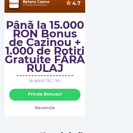
Betano Casino
4.7
L1170664W000663
Până la 15.000
RON Bonus
de Cazinou +
1.000 de Rotiri
Gratuite FĂRĂ
RULAJ
Se aplică T&C | 18+
Prinde Bonusul
Recenzie