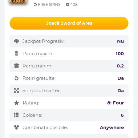
FREE SPINS
408
Joacă Sword of Ares
Jackpot Progresiv:
Nu
Pariu maxim:
100
Pariu minim:
0.2
Rotiri gratuite:
Da
Simbolul scatter:
Da
Rating:
8: Four
Coloane:
6
Combinații posibile:
Anywhere