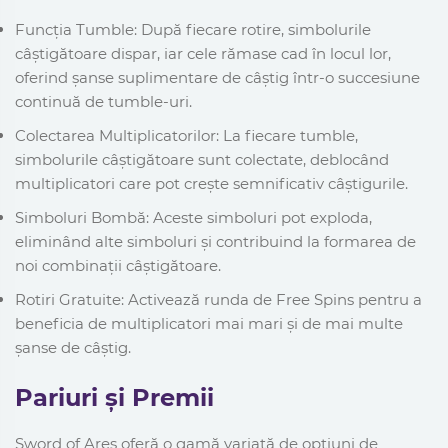
Funcția Tumble: După fiecare rotire, simbolurile
câștigătoare dispar, iar cele rămase cad în locul lor,
oferind șanse suplimentare de câștig într-o succesiune
continuă de tumble-uri.
Colectarea Multiplicatorilor: La fiecare tumble,
simbolurile câștigătoare sunt colectate, deblocând
multiplicatori care pot crește semnificativ câștigurile.
Simboluri Bombă: Aceste simboluri pot exploda,
eliminând alte simboluri și contribuind la formarea de
noi combinații câștigătoare.
Rotiri Gratuite: Activează runda de Free Spins pentru a
beneficia de multiplicatori mai mari și de mai multe
șanse de câștig.
Pariuri și Premii
Sword of Ares oferă o gamă variată de opțiuni de