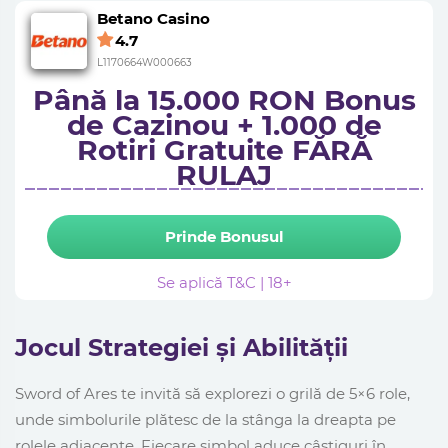
Betano Casino
4.7
L1170664W000663
Până la 15.000 RON Bonus
de Cazinou + 1.000 de
Rotiri Gratuite FĂRĂ
RULAJ
Prinde Bonusul
Se aplică T&C | 18+
Jocul Strategiei și Abilității
Sword of Ares te invită să explorezi o grilă de 5×6 role,
unde simbolurile plătesc de la stânga la dreapta pe
rolele adiacente. Fiecare simbol aduce câștiguri în