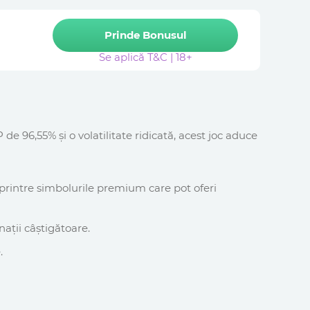
Prinde Bonusul
Se aplică T&C | 18+
e 96,55% și o volatilitate ridicată, acest joc aduce
printre simbolurile premium care pot oferi
ații câștigătoare.
.