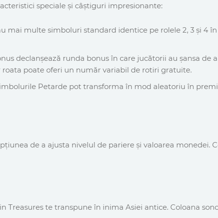
acteristici speciale și câștiguri impresionante:
 mai multe simboluri standard identice pe rolele 2, 3 și 4 în 
nus declanșează runda bonus în care jucătorii au șansa de a câ
r roata poate oferi un număr variabil de rotiri gratuite.
simbolurile Petarde pot transforma în mod aleatoriu în premii
cu opțiunea de a ajusta nivelul de pariere și valoarea monedei
jin Treasures te transpune în inima Asiei antice. Coloana son