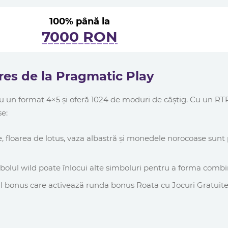
100% până la
7000 RON
es de la Pragmatic Play
u un format 4×5 și oferă 1024 de moduri de câștig. Cu un RTP d
e:
 floarea de lotus, vaza albastră și monedele norocoase sunt 
mbolul wild poate înlocui alte simboluri pentru a forma combin
 bonus care activează runda bonus Roata cu Jocuri Gratuite