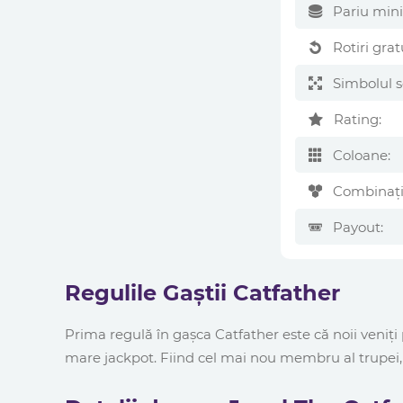
Pariu min
Rotiri grat
Simbolul s
Rating:
Coloane:
Combinații
Payout:
Regulile Gaștii Catfather
Prima regulă în gașca Catfather este că noii veniți 
mare jackpot. Fiind cel mai nou membru al trupei, e