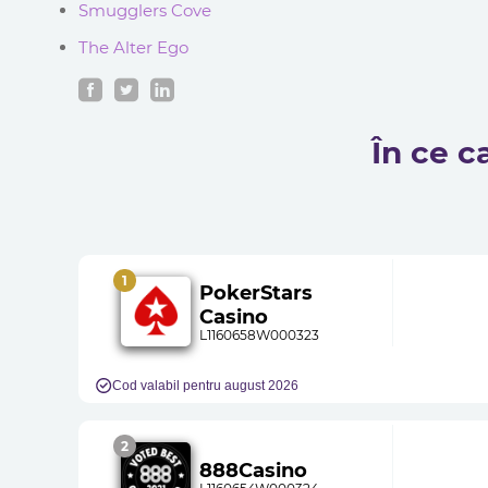
Smugglers Cove
The Alter Ego
În ce c
1
PokerStars
Casino
L1160658W000323
Cod valabil pentru august 2026
2
888Casino