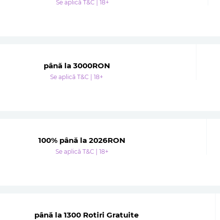
Se aplică T&C | 18+
până la
3000RON
Se aplică T&C | 18+
100% până la
2026RON
Se aplică T&C | 18+
până la
1300 Rotiri Gratuite