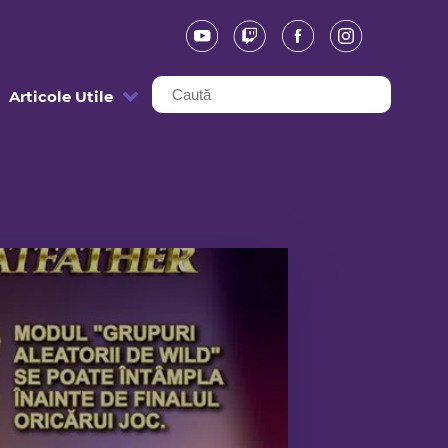
Articole Utile