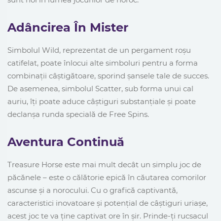
Adâncirea În Mister
Simbolul Wild, reprezentat de un pergament roșu
catifelat, poate înlocui alte simboluri pentru a forma
combinații câștigătoare, sporind șansele tale de succes.
De asemenea, simbolul Scatter, sub forma unui cal
auriu, îți poate aduce câștiguri substanțiale și poate
declanșa runda specială de Free Spins.
Aventura Continuă
Treasure Horse este mai mult decât un simplu joc de
păcănele – este o călătorie epică în căutarea comorilor
ascunse și a norocului. Cu o grafică captivantă,
caracteristici inovatoare și potențial de câștiguri uriașe,
acest joc te va ține captivat ore în șir. Prinde-ți rucsacul