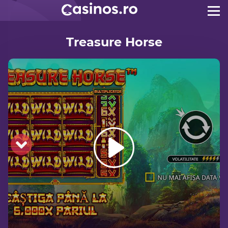
Treasure Horse