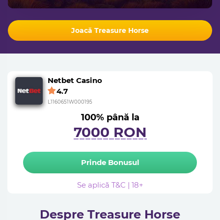
Joacă Treasure Horse
Netbet Casino
4.7
L1160651W000195
100% până la
7000 RON
Prinde Bonusul
Se aplică T&C | 18+
Despre Treasure Horse