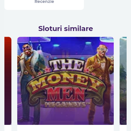
Recenzie
Sloturi similare