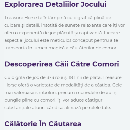
Explorarea Detaliilor Jocului
Treasure Horse te întâmpină cu o grafică plină de
culoare și detalii, însoțită de sunete relaxante care îți vor
oferi o experiență de joc plăcută și captivantă. Fiecare
aspect al jocului este meticulos conceput pentru a te
transporta în lumea magică a căutătorilor de comori.
Descoperirea Căii Către Comori
Cu o grilă de joc de 3×3 role și 18 linii de plată, Treasure
Horse oferă o varietate de modalități de a câștiga. Cele
mai valoroase simboluri, precum monedele de aur și
pungile pline cu comori, îți vor aduce câștiguri
substanțiale atunci când se aliniază pe rolele tale.
Călătorie În Căutarea