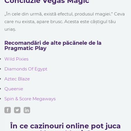
Concluzie Vegas Magic
„În cele din urmă, există efectul, produsul magiei.” Ceva
care nu exista, apare brusc. Acesta este câștigul tău
uriaș.
Recomandări de alte păcănele de la
Pragmatic Play
Wild Pixies
Diamonds Of Egypt
Aztec Blaze
Queenie
Spin & Score Megaways
În ce cazinouri online pot juca