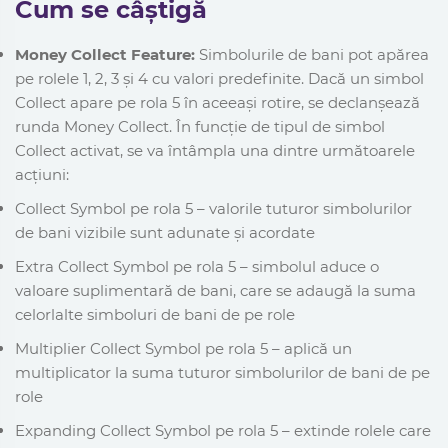
Cum se câștigă
Money Collect Feature:
Simbolurile de bani pot apărea
pe rolele 1, 2, 3 și 4 cu valori predefinite. Dacă un simbol
Collect apare pe rola 5 în aceeași rotire, se declanșează
runda Money Collect. În funcție de tipul de simbol
Collect activat, se va întâmpla una dintre următoarele
acțiuni:
Collect Symbol pe rola 5 – valorile tuturor simbolurilor
de bani vizibile sunt adunate și acordate
Extra Collect Symbol pe rola 5 – simbolul aduce o
valoare suplimentară de bani, care se adaugă la suma
celorlalte simboluri de bani de pe role
Multiplier Collect Symbol pe rola 5 – aplică un
multiplicator la suma tuturor simbolurilor de bani de pe
role
Expanding Collect Symbol pe rola 5 – extinde rolele care