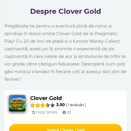
Despre Clover Gold
Pregătește-te pentru o aventură plină de noroc și
spiriduși în slotul online Clover Gold de la Pragmatic
Play! Cu 20 de linii de plată și o funcție Money Collect
captivantă, acest joc îți promite o experiență de joc
captivantă în care oalele de aur și simbolurile de trifoi te
vor ghida către câștiguri fabuloase. Descoperă cum poți
găsi norocul irlandez în fiecare colț al acestui slot plin de
farmec!
Clover Gold
3.50
(
1
evaluări )
FREE SPINS
161
Joacă Clover Gold