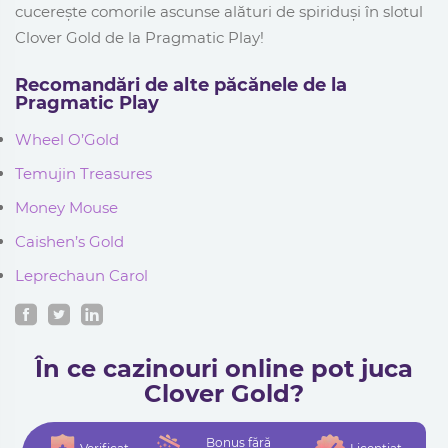
cucerește comorile ascunse alături de spiriduși în slotul
Clover Gold de la Pragmatic Play!
Recomandări de alte păcănele de la
Pragmatic Play
Wheel O’Gold
Temujin Treasures
Money Mouse
Caishen’s Gold
Leprechaun Carol
În ce cazinouri online pot juca
Clover Gold?
Bonus fără