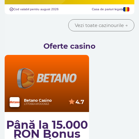
Cod valabil pentru august 2026
Casa de pariuri legala
Vezi toate cazinourile
→
Oferte casino
Betano Casino
4.7
L1170664W000663
Până la 15.000
RON Bonus