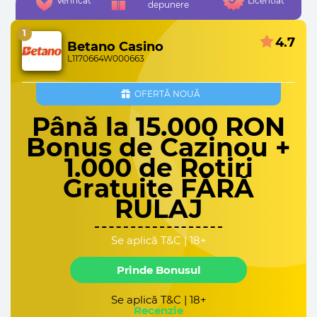
Verificat
Licentiat
depunere
1
4.7
Betano Casino
L1170664W000663
OFERTĂ NOUĂ
Până la 15.000 RON
Bonus de Cazinou +
1.000 de Rotiri
Gratuite FĂRĂ
RULAJ
Se aplică T&C | 18+
Prinde Bonusul
Se aplică T&C | 18+
Recenzie