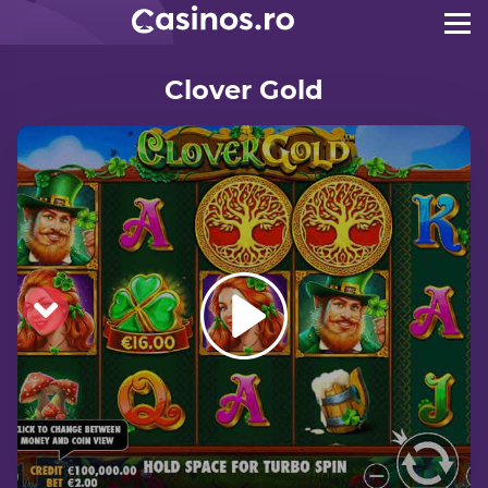
Clover Gold