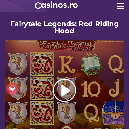
Fairytale Legends: Red Riding
Hood