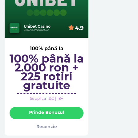
Unibet Casino
4.9
L1160657W000330
100% până la
100% până la
2.000 ron +
225 rotiri
gratuite
Se aplică T&C | 18+
Prinde Bonusul
Recenzie