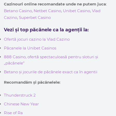
Cazinouri online recomandate unde ne putem juca
:
Betano Casino
,
Netbet Casino
,
Unibet Casino
,
Vlad
Cazino
,
Superbet Casino
Vezi și top păcănele ca la agenții la:
Ofertă jocuri cazino la Vlad Cazino
Păcanele la Unibet Casinos
888 Casino, ofertă spectaculoasă pentru sloturi și
„păcănele”
Betano și jocurile de păcănele exact ca în agentii
Recomandăm și păcănelele:
Thunderstruck 2
Chinese New Year
Rise of Ra