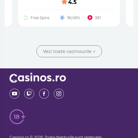
4.5
Free Spins
96,06%
381
Vezi toate cazinourile
→
18
Casinos.ro © 2026. Toate drepturile sunt rezervate.