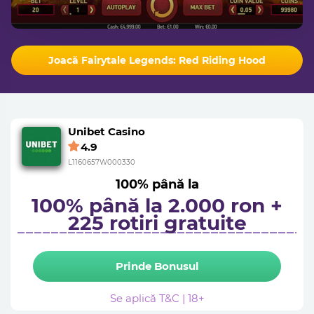
Joacă Fairytale Legends: Red Riding Hood
Unibet Casino
4.9
L1160657W000330
100% până la
100% până la 2.000 ron +
225 rotiri gratuite
Prinde Bonusul
Se aplică T&C | 18+